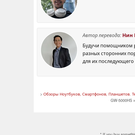
Автор перевода:
Нин 
Будучи помощником р
разных сторонних по
для их последующего 
>
Обзоры Ноутбуков, Смартфонов, Планшетов. Т
GW-5000HS н
* If you buy somethi