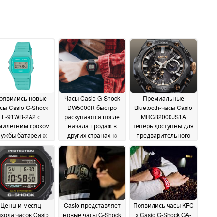
оявились новые
Часы Casio G-Shock
Премиальные
сы Casio G-Shock
DW5000R быстро
Bluetooth-часы Casio
F-91WB-2A2 с
раскупаются после
MRGB2000JS1A
милетним сроком
начала продаж в
теперь доступны для
лужбы батареи
других странах
предварительного
20
18
заказа в США
December 2024
December 2024
18
December 2024
Цены и месяц
Casio представляет
Появились часы KFC
хода часов Casio
новые часы G-Shock
x Casio G-Shock GA-