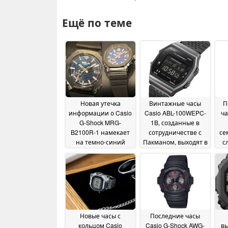
Ещё по теме
Новая утечка
Винтажные часы
П
информации о Casio
Casio ABL-100WEPC-
ча
G-Shock MRG-
1B, созданные в
B2100R-1 намекает
сотрудничестве с
се
на темно-синий
Пакманом, выходят в
с
циферблат в
США с функцией
японском стиле и
отслеживания шагов
титановую
и Bluetooth
21 December
конструкцию
24
2024
December 2024
Новые часы с
Последние часы
кольцом Casio
Casio G-Shock AWG-
вы