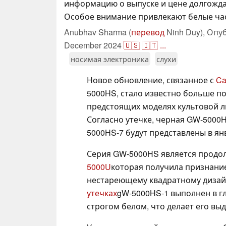
информацию о выпуске и цене долгожд
Особое внимание привлекают белые ча
Anubhav Sharma (
перевод
Ninh Duy),
Опу
December 2024
🇺🇸
🇮🇹
...
носимая электроника
слухи
Новое обновление, связанное с
Ca
5000HS, стало известно больше п
предстоящих моделях культовой л
Согласно утечке, черная GW-5000H
5000HS-7 будут представлены в ян
Серия GW-5000HS является продо
5000U
которая получила признание
нестареющему квадратному дизайн
утечках
gW-5000HS-1 выполнен в гл
строгом белом, что делает его в