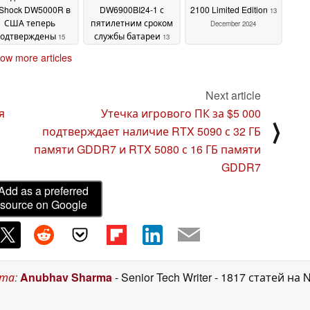
Shock DW5000R в
DW6900BI24-1 с
2100 Limited Edition
13
США теперь
пятилетним сроком
December 2024
одтверждены
службы батареи
15
13
December 2024
December 2024
ow more articles
Next article
я
Утечка игрового ПК за $5 000
⟩
подтверждает наличие RTX 5090 с 32 ГБ
памяти GDDR7 и RTX 5080 с 16 ГБ памяти
GDDR7
Add as a preferred
source on Google
ста
:
Anubhav Sharma
- Senior Tech Writer
- 1817 статей на 