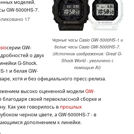
анных моделей.
сы GW-5000HS-7.
бликовано
17
Черные часы Casio GW-5000HS-1 и
белые часы Casio GW-5000HS-7.
sio
серии GW-
(Источник изображения: Great G-
одробностей о двух
Shock World - увеличено с
инейки G-Shock.
помощью AI)
S-1 и белая GW-
варе, хотя и без официального пресс-релиза.
лжением высоко оцененной модели
GW-
 благодаря своей первоклассной сборке и
у. Как уже говорилось в
прошлых
убоком черном цвете, а GW-5000HS-7 - в
ыдающимся дополнением к линейке.