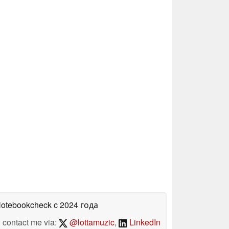
Notebookcheck
c 2024 года
contact me via:
@lottamuzic
,
LinkedIn