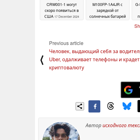
CRW001-1 могут
M100FP-1A4JR с
G-
скоро появиться в
зарядкой от
США
солнечных батарей
п
17 December 2024
сняты с
Sh
производства
17
December 2024
Previous article
Человек, выдающий себя за водител
⟨
Uber, одалживает телефоны и крадет
криптовалюту
Автор
исходного тек