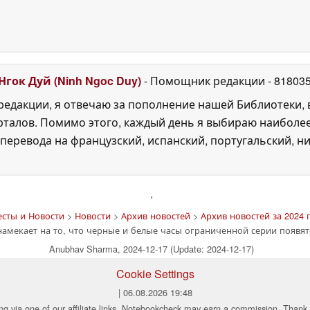
Нгок Дуй (Ninh Ngoc Duy)
- Помощник редакции
- 81803
едакции, я отвечаю за пополнение нашей Библиотеки, 
рталов. Помимо этого, каждый день я выбираю наиболе
перевода на французский, испанский, португальский, ни
'
есты и Новости
>
Новости
>
Архив новостей
>
Архив новостей за 2024 
амекает на то, что черные и белые часы ограниченной серии появят
Anubhav Sharma, 2024-12-17 (Update: 2024-12-17)
Cookie Settings
| 06.08.2026 19:48
ng via one of our affiliate links, Notebookcheck may earn a commission. Thank 