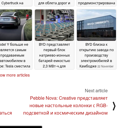
Cybertruck на
для облета дорог и
продемонстрирована
тепловую
записи транспорта
к 2027 году
17 February
эффективность
08
28 February 2025
2025
March 2025
odel Y больше не
BYD представляет
BYD близка к
является самым
первый блок
открытию завода по
продаваемым
натриево-ионных
производству
автомобилем в
батарей емкостью
электромобилей в
е: Tesla сместила
2,3 МВт-ч для
Камбодже
22 November
Toyota, а BYD
хранения энергии
2024
ow more articles
обилась самого
на уровне сети с
льшого успеха
высокой плотностью
13
энергии
December 2024
30 November
Next article
2024
Pebble Nova: Creative представляет
⟩
новые настольные колонки с RGB-
аться
подсветкой и космическим дизайном