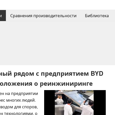
и
Сравнения производительности
Библиотека
ный рядом с предприятием BYD
положения о реинжиниринге
чен на предприятии
рес многих людей.
тводом для споров,
ен технологиями, о