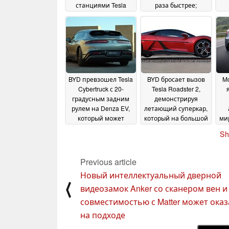
станциями Tesla
раза быстрее;
Superchargers
открыты
благодаря
предварительные
не
внедрению
заказы на два EV
14
независимой сети
20
March 2025
March 2025
BYD превзошел Tesla
BYD бросает вызов
M
Cybertruck с 20-
Tesla Roadster 2,
градусным задним
демонстрируя
рулем на Denza EV,
летающий суперкар,
который может
который на большой
мир
ходить крабом и
скорости
Sh
самостоятельно
перепрыгивает
д
парковаться в
через колючие
бо
ограниченном
полосы и выбоины
08
Previous article
пространстве
11
January 2025
Новый интеллектуальный дверной
February 2025
⟨
видеозамок Anker со сканером вен и
совместимостью с Matter может оказ
на подходе