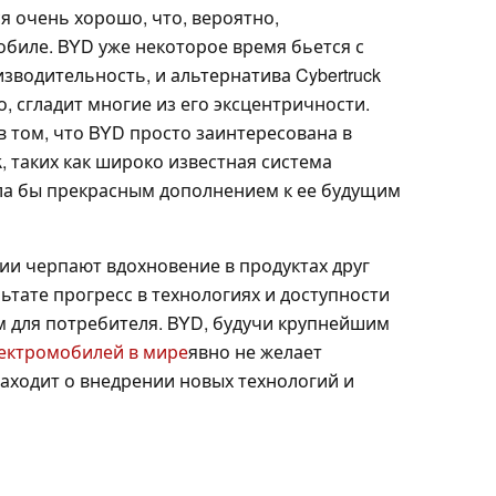
я очень хорошо, что, вероятно,
обиле. BYD уже некоторое время бьется с
изводительность, и альтернатива Cybertruck
го, сгладит многие из его эксцентричности.
 том, что BYD просто заинтересована в
, таких как широко известная система
ала бы прекрасным дополнением к ее будущим
нии черпают вдохновение в продуктах друг
ультате прогресс в технологиях и доступности
м для потребителя. BYD, будучи крупнейшим
ектромобилей в мире
явно не желает
 заходит о внедрении новых технологий и