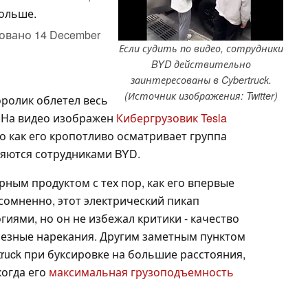
больше.
овано
14 December
Если судить по видео, сотрудники
BYD действительно
заинтересованы в Cybertruck.
(Источник изображения: Twitter)
ролик облетел весь
. На видео изображен
Кибергрузовик Tesla
го как его кропотливо осматривает группа
вляются сотрудниками BYD.
рным продуктом с тех пор, как его впервые
есомненно, этот электрический пикап
иями, но он не избежал критики - качество
ьезные нарекания. Другим заметным пунктом
truck при буксировке на большие расстояния,
когда его
максимальная грузоподъемность