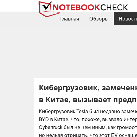
Главная
Обзоры
Новост
Кибергрузовик, замечен
в Китае, вызывает пред
Кибергрузовик Tesla был недавно заме
BYD в Китае, что, похоже, вызвало инте
Cybertruck был не чем иным, как громоо
но нельзя отрицать, что этот EV оснащ