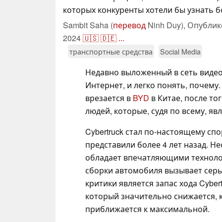
которых конкуренты хотели бы узнать 
Sambit Saha (
перевод
Ninh Duy),
Опублик
2024
🇺🇸
🇩🇪
...
транспортные средства
Social Media
Недавно выложенный в сеть видео
Интернет, и легко понять, почему
врезается в
BYD
в Китае, после то
людей, которые, судя по всему, я
Cybertruck стал по-настоящему спо
представили более 4 лет назад. Н
обладает впечатляющими технолог
сборки автомобиля вызывает сер
критики является запас хода Cyber
который значительно снижается, 
приближается к максимальной.