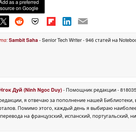
Add as a preferred
source on Google
ста
:
Sambit Saha
- Senior Tech Writer
- 946 статей на Notebo
Нгок Дуй (Ninh Ngoc Duy)
- Помощник редакции
- 81803
едакции, я отвечаю за пополнение нашей Библиотеки, 
рталов. Помимо этого, каждый день я выбираю наиболе
перевода на французский, испанский, португальский, ни