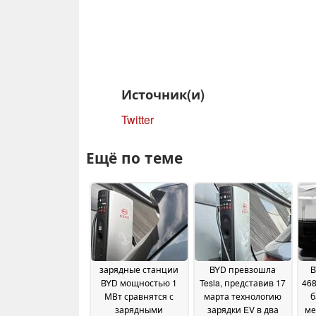
Источник(и)
Twitter
Ещё по теме
зарядные станции
BYD превзошла
B
BYD мощностью 1
Tesla, представив 17
468
МВт сравнятся с
марта технологию
б
зарядными
зарядки EV в два
ме