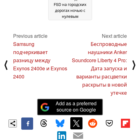
FSD на городских
дорогах ночью с
нулевым
вмешательством,
пока Tesla получает
разрешение на
Previous article
Next article
тестирование в
Samsung
Беспроводные
Китае
17 June 2024
подчеркивает
наушники Anker
разницу между
Soundcore Liberty 4 Pro:
⟨
⟩
Exynos 2400e и Exynos
Дата запуска и
2400
варианты расцветки
раскрыты в новой
утечке
Add as a preferred
source on Google