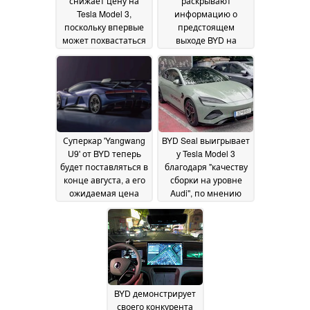
снижает цену на
раскрывают
Tesla Model 3,
информацию о
поскольку впервые
предстоящем
может похвастаться
выходе BYD на
800-вольтовой
канадский рынок
силовой установкой
электромобилей на
и LiDAR
фоне торговых
11 August 2024
проверок
01 August 2024
Суперкар 'Yangwang
BYD Seal выигрывает
U9' от BYD теперь
у Tesla Model 3
будет поставляться в
благодаря "качеству
конце августа, а его
сборки на уровне
ожидаемая цена
Audi", по мнению
составит $233 400
популярного
(1,68 млн. юаней)
YouTuber
29
19 July 2024
July 2024
BYD демонстрирует
своего конкурента