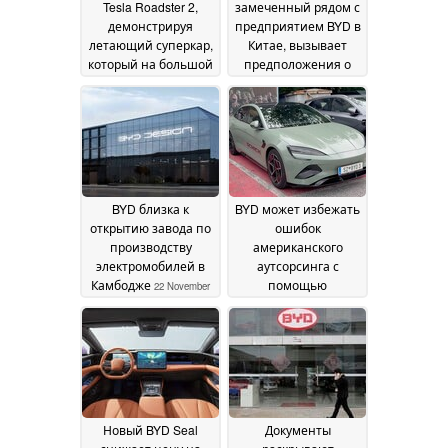
Tesla Roadster 2,
замеченный рядом с
демонстрируя
предприятием BYD в
летающий суперкар,
Китае, вызывает
который на большой
предположения о
скорости
реинжиниринге
14
перепрыгивает
December 2024
через колючие
полосы и выбоины
08
January 2025
BYD близка к
BYD может избежать
открытию завода по
ошибок
производству
американского
электромобилей в
аутсорсинга с
Камбодже
помощью
22 November
комплектов для
2024
экспортной сборки
13
September 2024
Новый BYD Seal
Документы