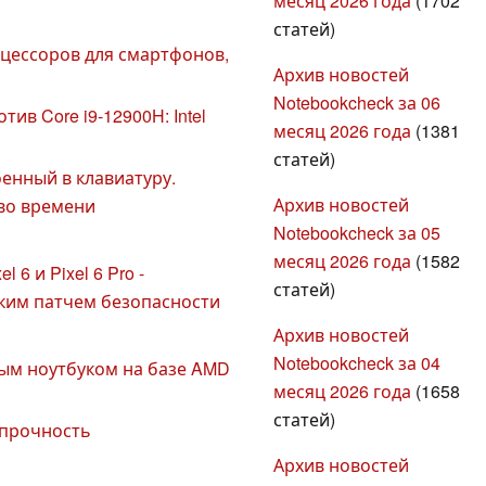
месяц 2026 года
(1702
статей)
цессоров для смартфонов,
Архив новостей
Notebookcheck за 06
ив Core i9-12900H: Intel
месяц 2026 года
(1381
статей)
енный в клавиатуру.
Архив новостей
 во времени
Notebookcheck за 05
месяц 2026 года
(1582
 6 и Pixel 6 Pro -
статей)
ским патчем безопасности
Архив новостей
Notebookcheck за 04
вым ноутбуком на базе AMD
месяц 2026 года
(1658
статей)
а прочность
Архив новостей