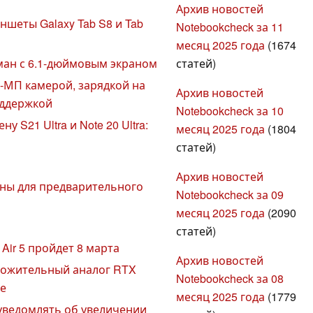
Архив новостей
шеты Galaxy Tab S8 и Tab
Notebookcheck за 11
месяц 2025 года
(1674
статей)
ман с 6.1-дюймовым экраном
0-МП камерой, зарядкой на
Архив новостей
оддержкой
Notebookcheck за 10
у S21 Ultra и Note 20 Ultra:
месяц 2025 года
(1804
статей)
Архив новостей
упны для предварительного
Notebookcheck за 09
месяц 2025 года
(2090
статей)
 Air 5 пройдет 8 марта
Архив новостей
положительный аналог RTX
Notebookcheck за 08
ке
месяц 2025 года
(1779
уведомлять об увеличении