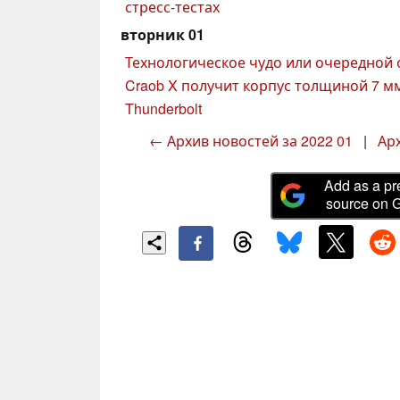
стресс-тестах
вторник 01
Технологическое чудо или очередной 
Craob X получит корпус толщиной 7 м
Thunderbolt
← Архив новостей за 2022 01
|
Арх
Add as a pr
source on 