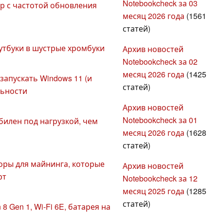
Notebookcheck за 03
р с частотой обновления
месяц 2026 года
(1561
статей)
утбуки в шустрые хромбуки
Архив новостей
Notebookcheck за 02
месяц 2026 года
(1425
 запускать Windows 11 (и
статей)
льности
Архив новостей
Notebookcheck за 01
билен под нагрузкой, чем
месяц 2026 года
(1628
статей)
соры для майнинга, которые
Архив новостей
рт
Notebookcheck за 12
месяц 2025 года
(1285
статей)
 8 Gen 1, Wi-Fi 6E, батарея на