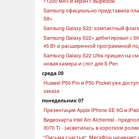
11200 мАч и экран с вырезом
Samsung официально представила план
S8+
Samsung Galaxy S22: компактный флаг
Samsung Galaxy S22+ дебютировал с 5
45 Вт и расширенной программной п
Samsung Galaxy S22 Ultra пришел на смен
новая камера и слот для S Pen
среда 09
Huawei P50 Pro и P50 Pocket уже дост
заказа
понедельник 07
Презентация Apple iPhone SE 5G и iPad
Видеокарта Intel Arc Alchemist - пред
3070 Ti - засветилась в коротком роли
"Письма счастья". МегаФон начинает 