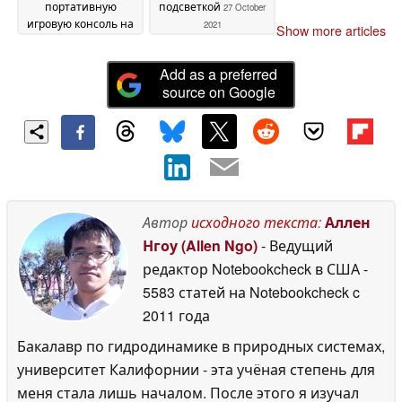
портативную
подсветкой
27 October
игровую консоль на
2021
Show more articles
Snapdragon
02 December
2021
Add as a preferred
source on Google
Автор
исходного текста
:
Аллен
Нгоу (Allen Ngo)
- Ведущий
редактор Notebookcheck в США
-
5583 статей на Notebookcheck
c
2011 года
Бакалавр по гидродинамике в природных системах,
университет Калифорнии - эта учёная степень для
меня стала лишь началом. После этого я изучал