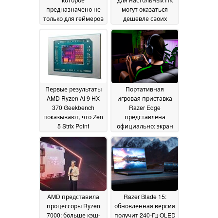
предназначено не
могут оказаться
только для геймеров
дешевле своих
аналогов прошлого
29 July 2024
поколения; по
слухам, Ryzen 9
9950X3D будет
выпускаться с
гораздо большим
объемом 3D V-кэша
Первые результаты
Портативная
15 June 2024
AMD Ryzen AI 9 HX
игровая приставка
370 Geekbench
Razer Edge
показывают, что Zen
представлена
5 Strix Point
официально: экран
находится в
AMOLED 144 Гц и
непосредственной
чипсет Qualcomm
близости от Ryzen 9
Snapdragon G3x с
7945HX, Radeon
поддержкой 5G
17
890M лучше, чем GTX
October 2022
1650 Ti Max-Q
11 June
2024
AMD представила
Razer Blade 15:
процессоры Ryzen
обновленная версия
7000: больше кэш-
получит 240-Гц OLED