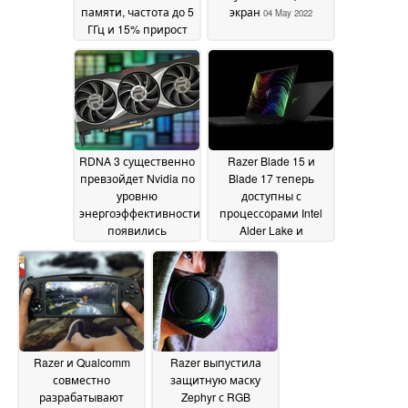
памяти, частота до 5
экран
04 May 2022
ГГц и 15% прирост
однопоточной
производительности
23 May 2022
RDNA 3 существенно
Razer Blade 15 и
превзойдет Nvidia по
Blade 17 теперь
уровню
доступны с
энергоэффективности:
процессорами Intel
появились
Alder Lake и
подробности о ГП
видеокартой Nvidia
AMD Navi 33
GeForce RTX 3080 Ti
11 April
2022
28 January 2022
Razer и Qualcomm
Razer выпустила
совместно
защитную маску
разрабатывают
Zephyr с RGB