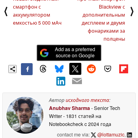
смартфон с
Blackview с
⟨
⟩
аккумулятором
дополнительным
емкостью 5 000 мАч
дисплеем и двумя
фонариками за
полцены
Add as a preferred
source on Google
Автор
исходного текста
:
Anubhav Sharma
- Senior Tech
Writer
- 1831 статей на
Notebookcheck
c 2024 года
contact me via:
@lottamuzic
,