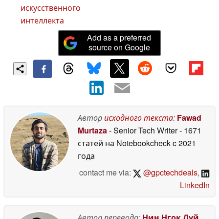
искусственного
интеллекта
Add as a preferred
source on Google
Автор
исходного текста
:
Fawad
Murtaza
- Senior Tech Writer
- 1671
статей на Notebookcheck
c 2021
года
contact me via:
@gpctechdeals
,
LinkedIn
Автор перевода:
Нин Нгок Дуй