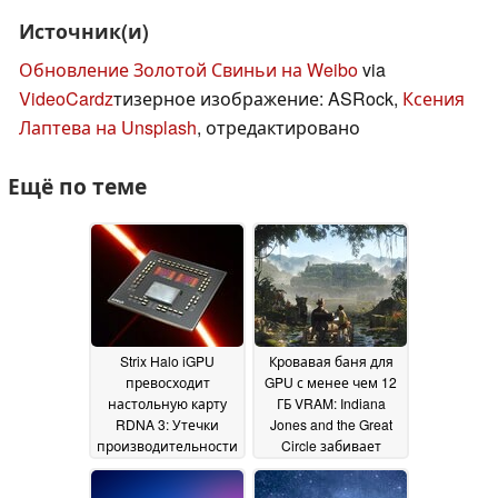
Источник(и)
Обновление Золотой Свиньи на Weibo
via
VideoCardz
тизерное изображение: ASRock,
Ксения
Лаптева на Unsplash
, отредактировано
Ещё по теме
Strix Halo iGPU
Кровавая баня для
превосходит
GPU с менее чем 12
настольную карту
ГБ VRAM: Indiana
RDNA 3: Утечки
Jones and the Great
производительности
Circle забивает
Radeon 8060S и
карты типа RTX
8050S в PassMark
4060/Ti
25
06 December 2024