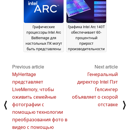
Графические
Графика Intel Arc 140T
процессоры Intel Arc
обеспечивает 60-
Battlemage для
процентный
настольных ПК могут
прирост
быть представлены
производительности
в декабре 2024 года
по сравнению с
вариантом Lunar
08 November 2024
Lake
Previous article
Next article
22 October 2024
MyHeritage
Генеральный
представляет
директор Intel Пэт
LiveMemory, чтобы
Гелсингер
оживить семейные
объявляет о скорой
⟨
⟩
фотографии с
отставке
помощью технологии
преобразования фото в
видео с помощью