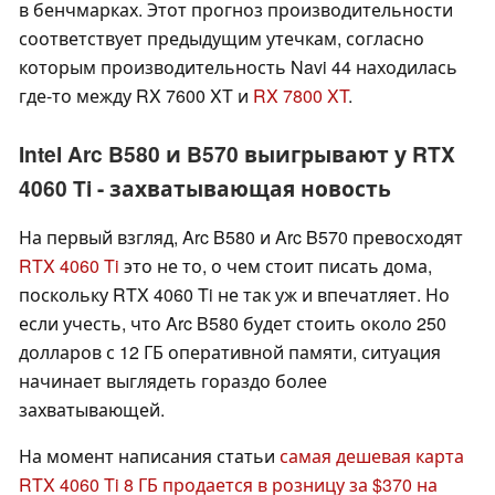
в бенчмарках. Этот прогноз производительности
соответствует предыдущим утечкам, согласно
которым производительность Navi 44 находилась
где-то между RX 7600 XT и
RX 7800 XT
.
Intel Arc B580 и B570 выигрывают у RTX
4060 Ti - захватывающая новость
На первый взгляд, Arc B580 и Arc B570 превосходят
RTX 4060 Ti
это не то, о чем стоит писать дома,
поскольку RTX 4060 Ti не так уж и впечатляет. Но
если учесть, что Arc B580 будет стоить около 250
долларов с 12 ГБ оперативной памяти, ситуация
начинает выглядеть гораздо более
захватывающей.
На момент написания статьи
самая дешевая карта
RTX 4060 Ti 8 ГБ продается в розницу за $370 на