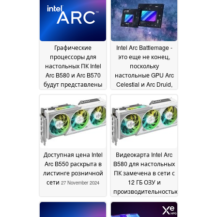
December 2024
Графические
Intel Arc Battlemage -
процессоры для
это еще не конец,
настольных ПК Intel
поскольку
Arc B580 и Arc B570
настольные GPU Arc
будут представлены
Celestial и Arc Druid,
3 декабря
как сообщается, все
29 November
еще находятся в
2024
разработке
28 November
2024
Доступная цена Intel
Видеокарта Intel Arc
Arc B550 раскрыта в
B580 для настольных
листинге розничной
ПК замечена в сети с
сети
12 ГБ ОЗУ и
27 November 2024
производительностью
уровня GeForce RTX
4060 Ti
24 November 2024