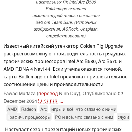
настольных ПК Intel Arc B580
Battlemage оснащен
архитектурой нового поколения
Xe2 от Team Blue. (Источник
изображения: ASRock, Unsplash,
отредактировано)
Известный китайский утечкатор Golden Pig Upgrade
раскрыл возможную производительность грядущих
графических процессоров Intel Arc B580, Arc B570 и
AMD RDNA 4 Navi 44. Если утечка окажется точной,
карты Battlemage от Intel предложат привлекательное
соотношение цены и производительности.
Fawad Murtaza (
перевод
Ninh Duy),
Опубликовано
02
December 2024
🇺🇸
🇫🇷
...
AMD
Radeon
Arc
игры и всё, что связано с ними
Графич. процессоры
PC и всё, что связано с ним
слухи
Наступает сезон презентаций новых графических