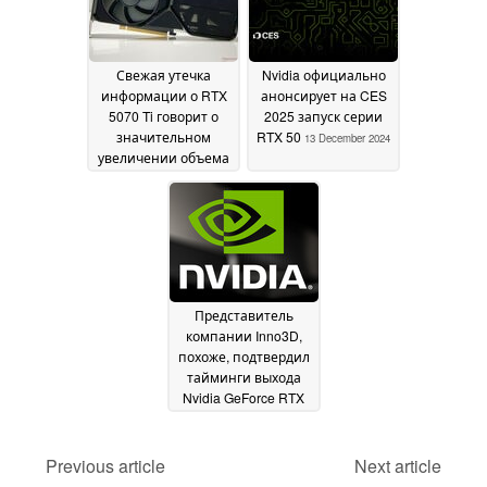
December 2024
Свежая утечка
Nvidia официально
информации о RTX
анонсирует на CES
5070 Ti говорит о
2025 запуск серии
значительном
RTX 50
13 December 2024
увеличении объема
памяти и аномально
высоком TBP
15
December 2024
Представитель
компании Inno3D,
похоже, подтвердил
тайминги выхода
Nvidia GeForce RTX
5090 раньше
запланированного
срока
Previous article
Next article
30 November 2024