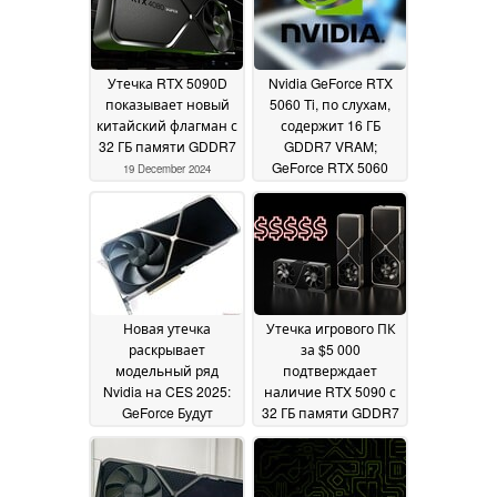
Утечка RTX 5090D
Nvidia GeForce RTX
показывает новый
5060 Ti, по слухам,
китайский флагман с
содержит 16 ГБ
32 ГБ памяти GDDR7
GDDR7 VRAM;
GeForce RTX 5060
19 December 2024
обходится 8 ГБ
17
December 2024
Новая утечка
Утечка игрового ПК
раскрывает
за $5 000
модельный ряд
подтверждает
Nvidia на CES 2025:
наличие RTX 5090 с
GeForce Будут
32 ГБ памяти GDDR7
показаны RTX 5090,
и RTX 5080 с 16 ГБ
RTX 5080, RTX 5070
памяти GDDR7
17
Ti и RTX 5070
17
December 2024