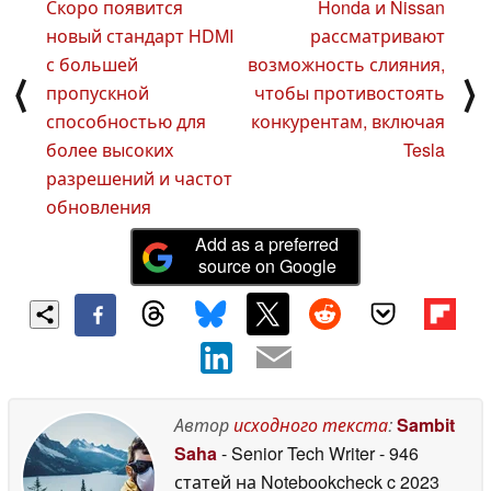
Скоро появится
Honda и Nissan
новый стандарт HDMI
рассматривают
с большей
возможность слияния,
⟨
⟩
пропускной
чтобы противостоять
способностью для
конкурентам, включая
более высоких
Tesla
разрешений и частот
обновления
Add as a preferred
source on Google
Автор
исходного текста
:
Sambit
Saha
- Senior Tech Writer
- 946
статей на Notebookcheck
c 2023