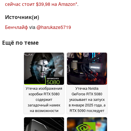
сейчас стоит $39,98 на Amazon
.
Источник(и)
Бенчлайф
via
@harukaze5719
Ещё по теме
Утечка изображения
Утечка Nvidia
коробки RTX 5080
GeForce RTX 5080
содержит
указывает на запуск
загадочный намек
в январе 2025 года, а
на возможности
RTX 5090 последует
нейронного
вскоре после этого
23
рендеринга
25
December 2024
December 2024