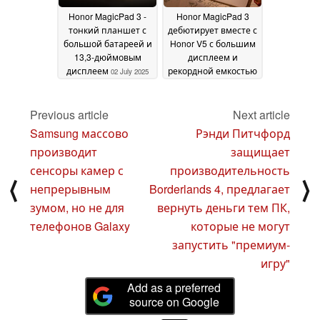
Honor MagicPad 3 -
Honor MagicPad 3
тонкий планшет с
дебютирует вместе с
большой батареей и
Honor V5 с большим
13,3-дюймовым
дисплеем и
дисплеем
рекордной емкостью
02 July 2025
аккумулятора
18 June
2025
Previous article
Next article
Samsung массово
Рэнди Питчфорд
производит
защищает
сенсоры камер с
производительность
⟨
⟩
непрерывным
Borderlands 4, предлагает
зумом, но не для
вернуть деньги тем ПК,
телефонов Galaxy
которые не могут
запустить "премиум-
игру"
Add as a preferred
source on Google