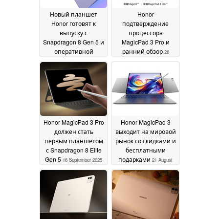
Новый планшет
Honor
Honor готовят к
подтверждение
выпуску с
процессора
Snapdragon 8 Gen 5 и
MagicPad 3 Pro и
оперативной
ранний обзор
26
памятью LPDDR5X
10
September 2025
February 2026
Honor MagicPad 3 Pro
Honor MagicPad 3
должен стать
выходит на мировой
первым планшетом
рынок со скидками и
с Snapdragon 8 Elite
бесплатными
Gen 5
подарками
16 September 2025
21 August
2025