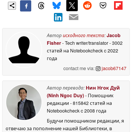
Автор
исходного текста
:
Jacob
Fisher
- Tech writer/translator
- 3002
статей на Notebookcheck
c 2022
года
contact me via:
jacob67147
Автор перевода:
Нин Нгок Дуй
(Ninh Ngoc Duy)
- Помощник
редакции
- 815842 статей на
Notebookcheck
c 2008 года
Будучи помощником редакции, я
отвечаю за пополнение нашей Библиотеки, в