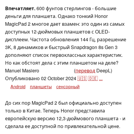
Впечатляет.
600 фунтов стерлингов - большие
деньги для планшета. Однако тонкий Honor
MagicPad 2 многое дает взамен: это один из самых
доступных 12-дюймовых планшетов с OLED-
дисплеем. Частота обновления 144 Гц, разрешение
3K, 8 динамиков и быстрый Snapdragon 8s Gen 3
дополняют список первоклассных характеристик.
Но как обстоят дела с этим планшетом на деле?
Manuel Masiero
(
перевод
DeepL)
,
👁
Daniel Schmidt
Опубликовано
02 October 2024
🇺🇸
🇩🇪
...
Android
планшеты
сенсорный
До сих пор MagicPad 2 был официально доступен
только в Китае. Теперь Honor представила
европейскую версию 12,3-дюймового планшета - и
сделала ее доступной по привлекательной цене.