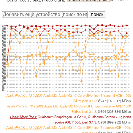
940
920
900
880
860
840
820
800
780
760
740
720
700
680
660
640
620
600
580
560
540
520
500
480
460
440
420
400
380
360
340
320
300
280
260
240
220
200
180
160
140
120
100
80
60
40
20
0
Apple iPad Pro 12.9 2022
Apple M2, Apple M2 10-Core GPU; iperf3 transmit AXE11000
6GHz; iperf 3.1.3:
Ø747 (145-917) MBit/s
Apple iPad Pro 12.9 2022
Apple M2, Apple M2 10-Core GPU; iperf3 receive AXE11000
6GHz; iperf 3.1.3:
Ø694 (225-834) MBit/s
Honor MagicPad 2
Qualcomm Snapdragon 8s Gen 3, Qualcomm Adreno 735; iperf3
receive AXE11000; iperf 3.1.3:
Ø936 (892-952) MBit/s
Apple iPad Pro 12.9 2022
Apple M2, Apple M2 10-Core GPU; iperf3 receive AXE11000;
iperf 3.1.3:
Ø442 (222-528) MBit/s