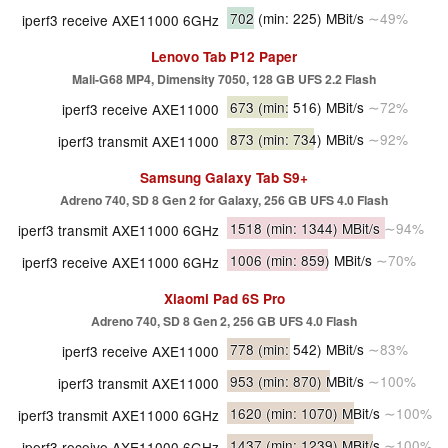
702
(min: 225)
MBit/s
∼49%
iperf3 receive AXE11000 6GHz
Lenovo Tab P12 Paper
Mali-G68 MP4, Dimensity 7050, 128 GB UFS 2.2 Flash
673
(min: 516)
MBit/s
∼72%
iperf3 receive AXE11000
873
(min: 734)
MBit/s
∼92%
iperf3 transmit AXE11000
Samsung Galaxy Tab S9+
Adreno 740, SD 8 Gen 2 for Galaxy, 256 GB UFS 4.0 Flash
1518
(min: 1344)
MBit/s
∼94%
iperf3 transmit AXE11000 6GHz
1006
(min: 859)
MBit/s
∼70%
iperf3 receive AXE11000 6GHz
Xiaomi Pad 6S Pro
Adreno 740, SD 8 Gen 2, 256 GB UFS 4.0 Flash
778
(min: 542)
MBit/s
∼83%
iperf3 receive AXE11000
953
(min: 870)
MBit/s
∼100%
iperf3 transmit AXE11000
1620
(min: 1070)
MBit/s
∼100%
iperf3 transmit AXE11000 6GHz
1437
(min: 1239)
MBit/s
∼100%
iperf3 receive AXE11000 6GHz