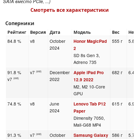
SATA вместо PCIe, ...)
Смотреть все характеристики
Соперники
Рейтинг
Версия
Дата
Модель
Вес
Heig
84.8 %
v8
October
555 г
5.8 
Honor MagicPad
2024
2
SD 8s Gen 3,
Adreno 735
91.8 %
v7
December
682 г
6.4 
Apple iPad Pro
(old)
v7
2022
(old)
12.9 2022
M2, M2 10-Core
GPU
74.8 %
v8
June
615 г
6.9 
Lenovo Tab P12
2024
Paper
Dimensity 7050,
Mali-G68 MP4
91.3 %
v7
October
586 г
5.7 
Samsung Galaxy
(old)