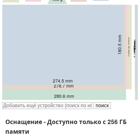
180.5 mm
185.4 mm
191.58 mm
190.8 mm
5.8 mm
5.7 mm
6.26 mm
6.9 mm
214.9 mm
6.4 mm
274.5 mm
285.4 mm
293.4 mm
278.7 mm
280.6 mm
Оснащение - Доступно только с 256 ГБ
памяти