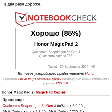
в два раза дороже.
Хорошо (85%)
Honor MagicPad 2
Qualcomm Snapdragon 8s Gen 3
Qualcomm Adreno 735
Tablet - 30 September 2024 - v8
Тестовое устройство предоставлено
Honor
Сохранить
защищённую авторским правом
картинку с итоговым рейтингом в
формате
PNG
/
SVG
Honor MagicPad 2 (
MagicPad Серия
)
Процессор
Qualcomm Snapdragon 8s Gen 3
8c/8t, 1 x 3.0 ГГц
ARM Cortex-X4, 4 x 2.8 ГГц ARM Cortex-A720, 3 x