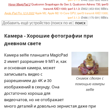
Honor MagicPad 2
Qualcomm Snapdragon 8s Gen 3, Qualcomm Adreno 735; iperf3
transmit AXE11000; iperf 3.1.3:
Ø852 (453-934) MBit/s
Apple iPad Pro 12.9 2022
Apple M2, Apple M2 10-Core GPU; iperf3 transmit AXE11000;
iperf 3.1.3:
Ø486 (175-591) MBit/s
Камера - Хорошие фотографии при
дневном свете
Камера selfie планшета MagicPad
2 имеет разрешение 9 МП и, как
и основная камера, может
записывать видео с
Снимок сделан с
разрешением до 4K и 30
помощью камеры
изображений в секунду. Она
selfie
достаточно хороша для
видеочатов, но не отображает
много деталей и довольно зернистая даже при