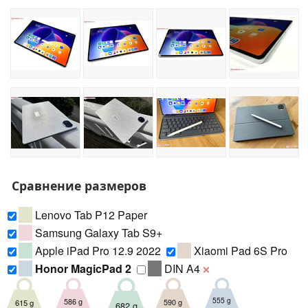
Сравнение размеров
Lenovo Tab P12 Paper
Samsung Galaxy Tab S9+
Apple iPad Pro 12.9 2022
Xiaomi Pad 6S Pro
Honor MagicPad 2
DIN A4
❌
555 g
586 g
590 g
615 g
682 g