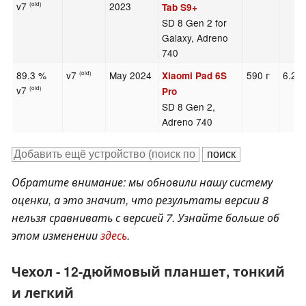
v7
2023
(old)
Tab S9+
SD 8 Gen 2 for
Galaxy, Adreno
740
89.3 %
v7
May 2024
590 г
6.26
Xiaomi Pad 6S
(old)
v7
(old)
Pro
SD 8 Gen 2,
Adreno 740
Обратите внимание: мы обновили нашу систему
оценки, а это значит, что результаты версии 8
нельзя сравнивать с версией 7. Узнайте больше об
этом изменении
здесь
.
Чехол - 12-дюймовый планшет, тонкий
и легкий