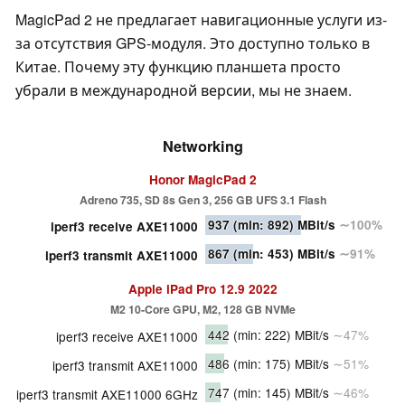
MagicPad 2 не предлагает навигационные услуги из-
за отсутствия GPS-модуля. Это доступно только в
Китае. Почему эту функцию планшета просто
убрали в международной версии, мы не знаем.
Networking
Honor MagicPad 2
Adreno 735, SD 8s Gen 3, 256 GB UFS 3.1 Flash
937
(min: 892)
MBit/s
∼100%
iperf3 receive AXE11000
867
(min: 453)
MBit/s
∼91%
iperf3 transmit AXE11000
Apple iPad Pro 12.9 2022
M2 10-Core GPU, M2, 128 GB NVMe
442
(min: 222)
MBit/s
∼47%
iperf3 receive AXE11000
486
(min: 175)
MBit/s
∼51%
iperf3 transmit AXE11000
747
(min: 145)
MBit/s
∼46%
iperf3 transmit AXE11000 6GHz