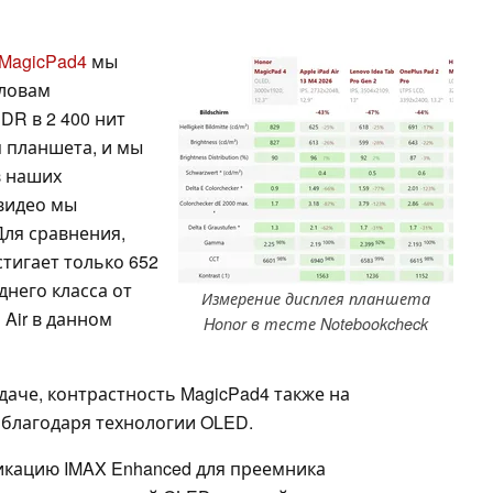
MagicPad4
мы
словам
DR в 2 400 нит
 планшета, и мы
в наших
видео мы
 Для сравнения,
тигает только 652
днего класса от
Измерение дисплея планшета
 Air в данном
Honor в тесте Notebookcheck
аче, контрастность MagicPad4 также на
, благодаря технологии OLED.
фикацию IMAX Enhanced для преемника