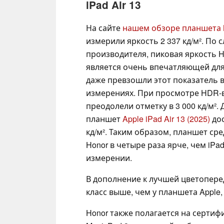
iPad Air 13
На сайте
нашем обзоре планшета 
измерили яркость 2 337 кд/м². По 
производителя, пиковая яркость H
является очень впечатляющей для
даже превзошли этот показатель 
измерениях. При просмотре HDR-
преодолели отметку в 3 000 кд/м².
планшет
Apple iPad Air 13 (2025)
дос
кд/м². Таким образом, планшет сре
Honor в четыре раза ярче, чем iPad
измерении.
В дополнение к лучшей цветоперед
класс выше, чем у планшета Apple
Honor также полагается на серти