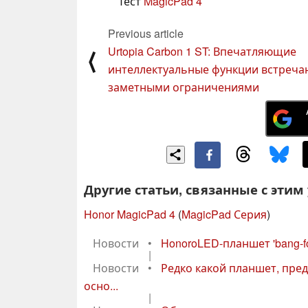
Тест
MagicPad 4
Previous article
Urtopia Carbon 1 ST: Впечатляющие
⟨
интеллектуальные функции встреча
заметными ограничениями
Другие статьи, связанные с этим
Honor MagicPad 4
(
MagicPad Серия
)
Новости
•
HonoroLED-планшет 'bang-fo
|
Новости
•
Редко какой планшет, пре
осно...
|