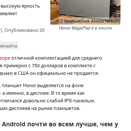
 высокую яркость
аявляет
ⓘ Notebookcheck (Marcus Herbrich)
Honor MagicPad 4 в тесте
),
Опубликовано
25
ланшеты
зоре
отличной комплектацией для среднего
ся примерно с 750 долларов в комплекте с
днако в США он официально не продается.
, планшет Honor выделяется на фоне
 а именно, в дисплее. В то время как
тличался довольно слабой IPS-панелью,
ших дисплеев на рынке планшетов.
Android почти во всем лучше, чем у