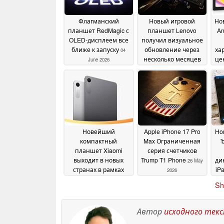
Флагманский
Новый игровой
Но
планшет RedMagic с
планшет Lenovo
An
OLED-дисплеем все
получил визуальное
ближе к запуску
обновление через
ха
04
несколько месяцев
це
June 2026
после запуска
31 May
2026
Новейший
Apple iPhone 17 Pro
Ho
компактный
Max Ограниченная
'
планшет Xiaomi
серия счетчиков
выходит в новых
Trump T1 Phone
ди
26 May
странах в рамках
iP
2026
более широкого
Sh
выпуска
27 May 2026
Автор
исходного тек