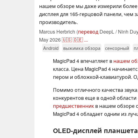
нашем обзоре мы даже измерили более
дисплея для 165-герцовой панели, чем з
производитель.
Marcus Herbrich (
перевод
DeepL / Ninh Duy
May 2026
🇺🇸
🇩🇪
...
Android
выжимка обзора
сенсорный
п
MagicPad 4 впечатляет в
нашем об
класса. Цена MagicPad 4 начинает
пером и обложкой-клавиатурой. О
Помимо отличного качества звука
конкурентов еще в одной области -
предшественник
в нашем обзоре о
MagicPad 4 обладает одним из луч
OLED-дисплей планшета 