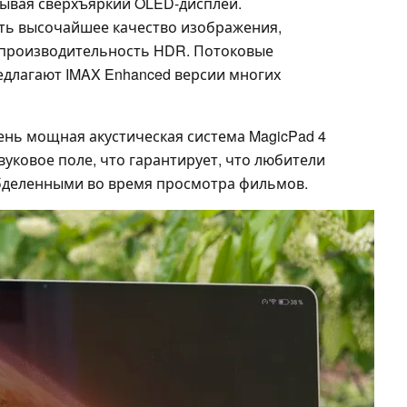
тывая сверхъяркий OLED-дисплей.
ть высочайшее качество изображения,
 производительность HDR. Потоковые
редлагают IMAX Enhanced версии многих
ень мощная акустическая система MagicPad 4
уковое поле, что гарантирует, что любители
 обделенными во время просмотра фильмов.