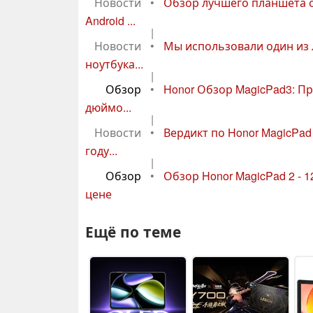
Новости
•
Обзор лучшего планшета с
Android ...
|
Новости
•
Мы использовали один из 
ноутбука...
|
Обзор
•
Honor Обзор MagicPad3: П
дюймо...
|
Новости
•
Вердикт по Honor MagicPad
году...
|
Обзор
•
Обзор Honor MagicPad 2 -
цене
Ещё по теме