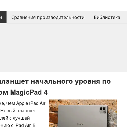
и
Сравнения производительности
Библиотека
к планшет начального уровня по
ом MagicPad 4
, чем Apple iPad Air
? Новый планшет
плей с лучшей
ию с iPad Air. В