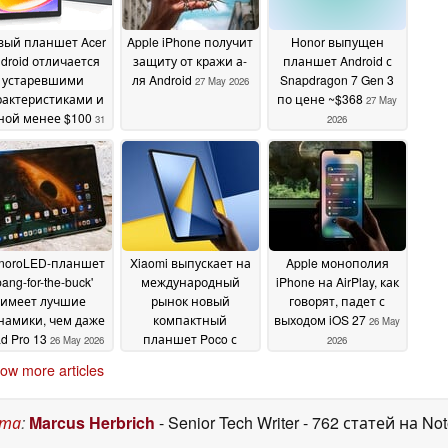
вый планшет Acer
Apple iPhone получит
Honor выпущен
droid отличается
защиту от кражи а-
планшет Android с
устаревшими
ля Android
Snapdragon 7 Gen 3
27 May 2026
рактеристиками и
по цене ~$368
27 May
ной менее $100
31
2026
May 2026
noroLED-планшет
Xiaomi выпускает на
Apple монополия
bang-for-the-buck'
международный
iPhone на AirPlay, как
имеет лучшие
рынок новый
говорят, падет с
намики, чем даже
компактный
выходом iOS 27
26 May
ad Pro 13
планшет Poco с
26 May 2026
2026
HyperOS 3
26 May 2026
ow more articles
ста
:
Marcus Herbrich
- Senior Tech Writer
- 762 статей на No