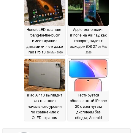
очереди
27 May 2026
HonoroLED-планшет
Apple монополия
'bang-for-the-buck'
iPhone на AirPlay, как
имеет лучшие
говорят, падет с
динамики, чем даже
выходом iOS 27
26 May
iPad Pro 13
26 May 2026
2026
iPad Air 13 выглядит
Тестируется
как планшет
обновленный iPhone
начального уровня
20 с изогнутым
по сравнению с
дисплеем без
OLED-экраном
ободка; Android
MagicPad 4
последует за
25 May 2026
изменением