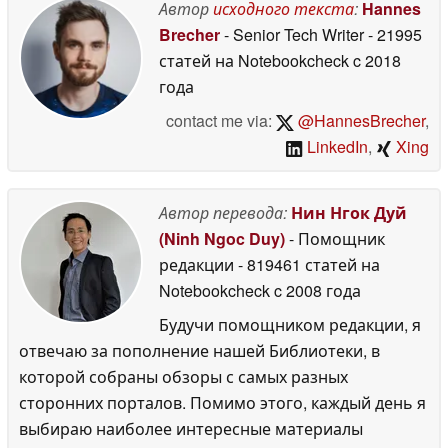
дизайна Apple
Автор
исходного текста
:
Hannes
23 May
2026
Brecher
- Senior Tech Writer
- 21995
статей на Notebookcheck
c 2018
года
contact me via:
@HannesBrecher
,
LinkedIn
,
Xing
Автор перевода:
Нин Нгок Дуй
(Ninh Ngoc Duy)
- Помощник
редакции
- 819461 статей на
Notebookcheck
c 2008 года
Будучи помощником редакции, я
отвечаю за пополнение нашей Библиотеки, в
которой собраны обзоры с самых разных
сторонних порталов. Помимо этого, каждый день я
выбираю наиболее интересные материалы