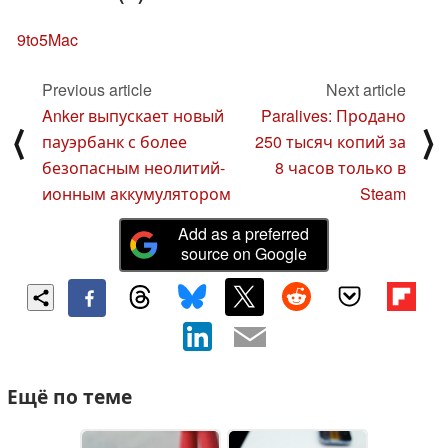
9to5Mac
Previous article
Next article
Anker выпускает новый
Paralives: Продано
⟨
⟩
пауэрбанк с более
250 тысяч копий за
безопасным неолитий-
8 часов только в
ионным аккумулятором
Steam
Add as a preferred
source on Google
Ещё по теме