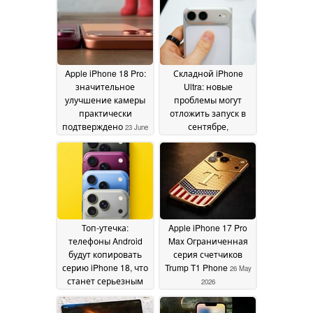
Apple iPhone 18 Pro:
Складной iPhone
значительное
Ultra: новые
улучшение камеры
проблемы могут
практически
отложить запуск в
подтверждено
сентябре,
23 June
предполагает
2026
свежая утечка от
ведущего тайпстера
27 May 2026
Топ-утечка:
Apple iPhone 17 Pro
телефоны Android
Max Ограниченная
будут копировать
серия счетчиков
серию iPhone 18, что
Trump T1 Phone
26 May
станет серьезным
2026
сдвигом на рынке;
Xiaomi - первый в