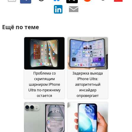
Ещё по теме
Проблема со
Задержка выхода
скрипящим
iPhone Ultra:
шарниром iPhone
авторитетный
Ultra по-прежнему
инсайдер
остается
опровергает
нерешенной, в то
недавние
время как компания
утверждения
17 June
« Apple » дала
2026
зеленый свет на
запуск производства
своёго складного