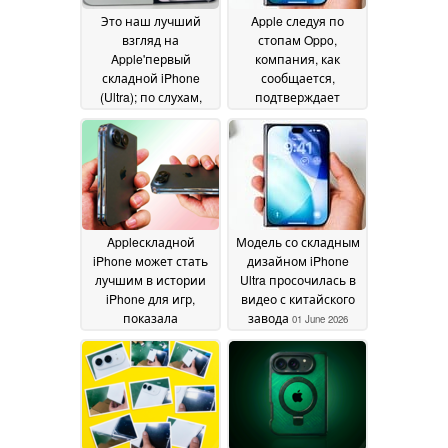
дисплея
23 June 2026
Это наш лучший
Apple следуя по
взгляд на
стопам Oppo,
Apple'первый
компания, как
складной iPhone
сообщается,
(Ultra); по слухам,
подтверждает
камера selfie в стиле
шарнирную
Android
конструкцию iPhone
07 June 2026
Ultra
03 June 2026
Appleскладной
Модель со складным
iPhone может стать
дизайном iPhone
лучшим в истории
Ultra просочилась в
iPhone для игр,
видео с китайского
показала
завода
01 June 2026
неожиданная утечка
02 June 2026