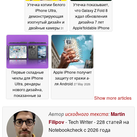
Утечка копии белого
Утечка показывает,
iPhone Ultra,
что Galaxy Z Fold 8
демонстрирующая
ждал обновления
изогнутый дизайн и
дизайна 7 лет
двойные камеры
Apple'foldable iPhone
31
получает с первого
May 2026
дня
30 May 2026
Первые складные
Apple iPhone получит
чехлы для iPhone
защиту от кражи а-
Ultra, рендеры
ля Android
27 May 2026
нового дизайна,
показанные за
Show more articles
несколько месяцев
до начала продаж
28
Автор
исходного текста
:
Martin
May 2026
Filipov
- Tech Writer
- 228 статей на
Notebookcheck
c 2026 года