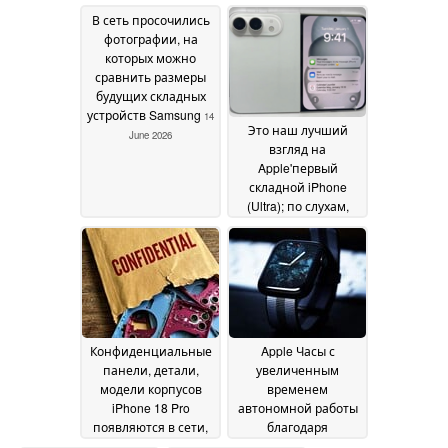
недавние
В сеть просочились
утверждения
17 June
фотографии, на
2026
которых можно
сравнить размеры
будущих складных
устройств Samsung
14
Это наш лучший
June 2026
взгляд на
Apple'первый
складной iPhone
(Ultra); по слухам,
камера selfie в стиле
Android
07 June 2026
Конфиденциальные
Apple Часы с
панели, детали,
увеличенным
модели корпусов
временем
iPhone 18 Pro
автономной работы
появляются в сети,
благодаря
раскрывая яркие
использованию HMO