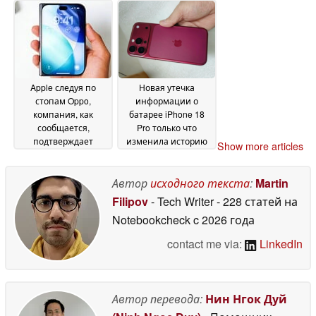
цвета
вместо LTPO OLED-
05 June 2026
дисплея
04 June 2026
Apple следуя по
Новая утечка
стопам Oppo,
информации о
компания, как
батарее iPhone 18
сообщается,
Pro только что
подтверждает
изменила историю
Show more articles
шарнирную
для покупателей из
конструкцию iPhone
других стран
02 June
Ultra
Автор
исходного текста
:
Martin
03 June 2026
2026
Filipov
- Tech Writer
- 228 статей на
Notebookcheck
c 2026 года
contact me via:
LinkedIn
Автор перевода:
Нин Нгок Дуй