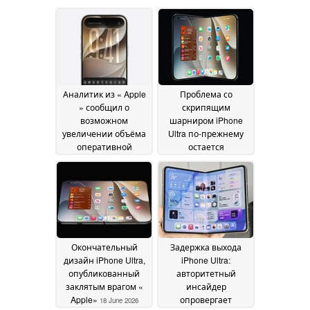
Аналитик из « Apple
Проблема со
» сообщил о
скрипящим
возможном
шарниром iPhone
увеличении объёма
Ultra по-прежнему
оперативной
остается
памяти в моделях
нерешенной, в то
iPhone 18 и iPhone
время как компания
18e, но всё не так,
« Apple » дала
как вы думаете
зеленый свет на
27 June
запуск производства
2026
своёго складного
дисплея
23 June 2026
Окончательный
Задержка выхода
дизайн iPhone Ultra,
iPhone Ultra:
опубликованный
авторитетный
заклятым врагом «
инсайдер
Apple»
опровергает
18 June 2026