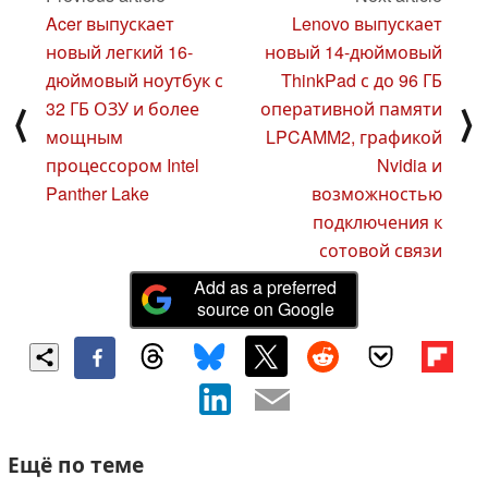
Acer выпускает
Lenovo выпускает
новый легкий 16-
новый 14-дюймовый
дюймовый ноутбук с
ThinkPad с до 96 ГБ
32 ГБ ОЗУ и более
оперативной памяти
⟨
⟩
мощным
LPCAMM2, графикой
процессором Intel
Nvidia и
Panther Lake
возможностью
подключения к
сотовой связи
Add as a preferred
source on Google
Ещё по теме