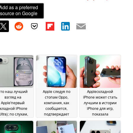
Add as a preferred
source on Google
Это наш лучший
Apple следуя по
Appleскладной
взгляд на
стопам Oppo,
iPhone может стать
Apple'первый
компания, как
лучшим в истории
складной iPhone
сообщается,
iPhone для игр,
Ultra); по слухам,
подтверждает
показала
ера selfie в стиле
шарнирную
неожиданная утечка
ndroid
конструкцию iPhone
07 June 2026
02 June 2026
Ultra
03 June 2026