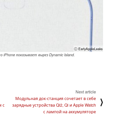
ⓘ EarlyAppleLeaks
 iPhone показывает вырез Dynamic Island.
Next article
Модульная док-станция сочетает в себе
⟩
м с
зарядные устройства Qi2, Qi и Apple Watch
с лампой на аккумуляторе