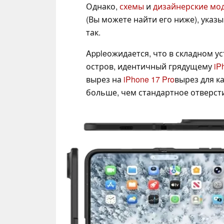
Однако,
схемы
и
дизайнерские мо
(Вы можете найти его ниже), указы
так.
Appleожидается, что в складном у
остров, идентичный грядущему
iP
вырез на
iPhone 17 Pro
вырез для ка
больше, чем стандартное отверсти