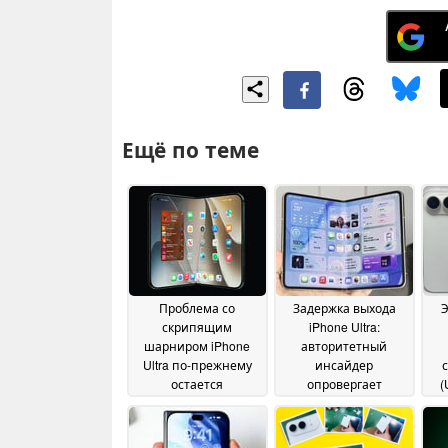
Ещё по теме
Проблема со
Задержка выхода
скрипящим
iPhone Ultra:
шарниром iPhone
авторитетный
Ultra по-прежнему
инсайдер
остается
опровергает
(
нерешенной, в то
недавние
кам
время как компания
утверждения
A
17 June
« Apple » дала
2026