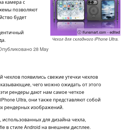
на камера с
 схемы позволяют
йство будет
идентичный
ⓘ ifunsmart.com - edited
Чехол для складного iPhone Ultra.
да.
Опубликовано
28 May
й чехлов появились свежие утечки чехлов
 показывающие, чего можно ожидать от этого
я эти рендеры дают нам самое четкое
iPhone Ultra, они также представляют собой
ных рендерных изображений.
, использованных для дизайна чехла,
ie в стиле Android на внешнем дисплее.