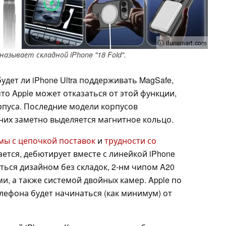
ⓘ ifunsmart.com
азывает складной iPhone "18 Fold".
удет ли iPhone Ultra поддерживать MagSafe,
то Apple может отказаться от этой функции,
рпуса. Последние модели корпусов
них заметно выделяется магнитное кольцо.
мы с цепочкой поставок
и
трудности со
ается, дебютирует вместе с линейкой iPhone
аться дизайном без складок, 2-нм чипом A20
ми, а также системой двойных камер. Apple по
елефона будет начинаться (как минимум) от