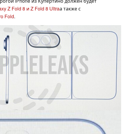
рогой iPhone из Купертино должен будет
xy Z Fold 8 и Z Fold 8 Ultra
а также с
ro Fold
.