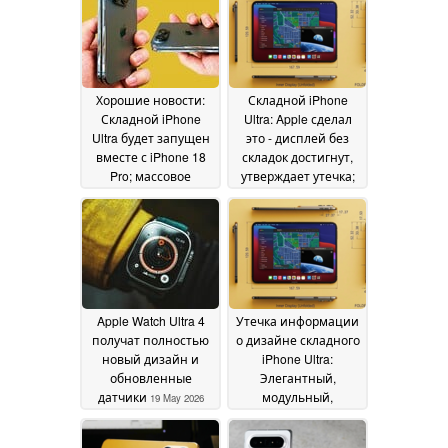
May 2026
Хорошие новости:
Складной iPhone
Складной iPhone
Ultra: Apple сделал
Ultra будет запущен
это - дисплей без
вместе с iPhone 18
складок достигнут,
Pro; массовое
утверждает утечка;
производство идет
скоро появится
полным ходом,
складной iPad
20 May
утверждает
2026
последняя утечка
20
May 2026
Apple Watch Ultra 4
Утечка информации
получат полностью
о дизайне складного
новый дизайн и
iPhone Ultra:
обновленные
Элегантный,
датчики
модульный,
19 May 2026
ремонтопригодный
дизайн сделает