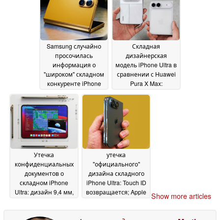
Apple'Fold'
уникальным
07 May
2026
Samsung случайно
Складная
просочилась
дизайнерская
информация о
модель iPhone Ultra в
"широком" складном
сравнении с Huawei
конкуренте iPhone
Pura X Max:
Ultra: Двойные
одинаковые
камеры, более
размеры; справится
широкий дизайн
ли Apple с весом?
30
подтверждены?
05
April 2026
May 2026
Утечка
утечка
конфиденциальных
"официального"
документов о
дизайна складного
складном iPhone
iPhone Ultra: Touch ID
Ultra: дизайн 9,4 мм,
возвращается; Apple
Show more articles
камеры selfie в стиле
будет нажимать на
Android, варианты
ваши кнопки
23 April
цветов