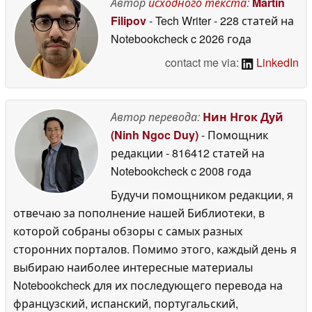
Автор
исходного текста
:
Martin
26 April 2026
2026
Filipov
- Tech Writer
- 228 статей на
Notebookcheck
c 2026 года
contact me via:
LinkedIn
Автор перевода:
Нин Нгок Дуй
(Ninh Ngoc Duy)
- Помощник
редакции
- 816412 статей на
Notebookcheck
c 2008 года
Будучи помощником редакции, я
отвечаю за пополнение нашей Библиотеки, в
которой собраны обзоры с самых разных
сторонних порталов. Помимо этого, каждый день я
выбираю наиболее интересные материалы
Notebookcheck для их последующего перевода на
французский, испанский, португальский,