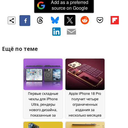
Add as a preferred
source on Google
Ещё по теме
Первые складные
Apple iPhone 18 Pro
чехлы для iPhone
получит четыре
Ultra, рендеры
ограниченных
нового дизайна,
издания за
показанные за
несколько месяцев
несколько месяцев
до запуска
20 May 2026
до начала продаж
28