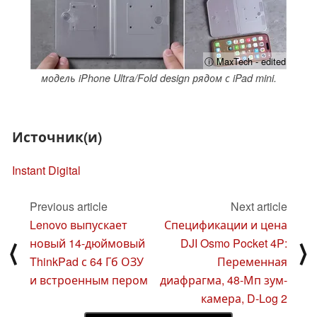
ⓘ MaxTech - edited
модель iPhone Ultra/Fold design рядом с iPad mini.
Источник(и)
Instant Digital
Previous article
Next article
Lenovo выпускает
Спецификации и цена
новый 14-дюймовый
DJI Osmo Pocket 4P:
⟨
⟩
ThinkPad с 64 Гб ОЗУ
Переменная
и встроенным пером
диафрагма, 48-Мп зум-
камера, D-Log 2