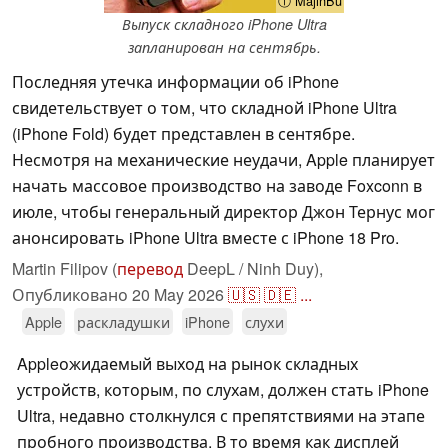
ⓘ MajinBu
Выпуск складного iPhone Ultra
запланирован на сентябрь.
Последняя утечка информации об iPhone
свидетельствует о том, что складной iPhone Ultra
(iPhone Fold) будет представлен в сентябре.
Несмотря на механические неудачи, Apple планирует
начать массовое производство на заводе Foxconn в
июле, чтобы генеральный директор Джон Тернус мог
анонсировать iPhone Ultra вместе с iPhone 18 Pro.
Martin Filipov (
перевод
DeepL / Ninh Duy),
Опубликовано
20 May 2026
🇺🇸
🇩🇪
...
Apple
раскладушки
iPhone
слухи
Appleожидаемый выход на рынок складных
устройств, которым, по слухам, должен стать iPhone
Ultra, недавно столкнулся с препятствиями на этапе
пробного производства. В то время как дисплей