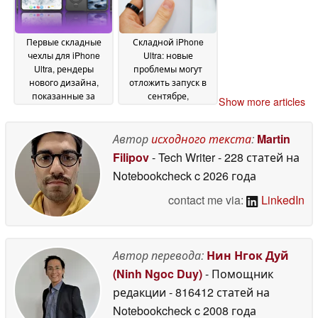
состояние
29 May 2026
Первые складные
Складной iPhone
чехлы для iPhone
Ultra: новые
Ultra, рендеры
проблемы могут
нового дизайна,
отложить запуск в
показанные за
сентябре,
Show more articles
несколько месяцев
предполагает
до начала продаж
свежая утечка от
28
ведущего тайпстера
Автор
исходного текста
:
Martin
May 2026
27 May 2026
Filipov
- Tech Writer
- 228 статей на
Notebookcheck
c 2026 года
contact me via:
LinkedIn
Автор перевода:
Нин Нгок Дуй
(Ninh Ngoc Duy)
- Помощник
редакции
- 816412 статей на
Notebookcheck
c 2008 года