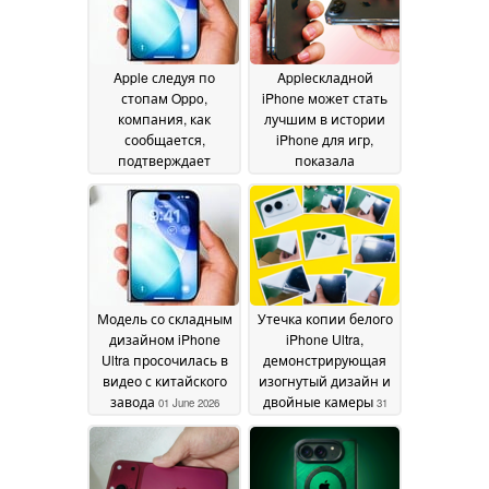
Apple следуя по
Appleскладной
стопам Oppo,
iPhone может стать
компания, как
лучшим в истории
сообщается,
iPhone для игр,
подтверждает
показала
шарнирную
неожиданная утечка
конструкцию iPhone
02 June 2026
Ultra
03 June 2026
Модель со складным
Утечка копии белого
дизайном iPhone
iPhone Ultra,
Ultra просочилась в
демонстрирующая
видео с китайского
изогнутый дизайн и
завода
двойные камеры
01 June 2026
31
May 2026