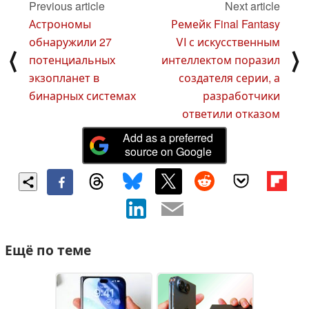
Previous article
Next article
Астрономы
Ремейк Final Fantasy
обнаружили 27
VI с искусственным
⟨
⟩
потенциальных
интеллектом поразил
экзопланет в
создателя серии, а
бинарных системах
разработчики
ответили отказом
Add as a preferred
source on Google
Ещё по теме