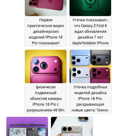
Первое
Утечка показывает,
практическое видео
что Galaxy Z Fold 8
дизайнерских
ждал обновления
моделей iPhone 18
дизайна 7 лет
Pro показывает
Apple'foldable iPhone
новые цвета при
получает с первого
разном освещении
дня
30 May 2026
31 May 2026
физически
Утечка подробных
подвижный
моделей дизайна
объектив камеры
iPhone 18 Pro,
iPhone 18 Pro с
раскрывающая
разрешением 48 Мп:
новые цвета: Темно-
Свежая утечка
вишневый, светло-
показывает, что
голубой, черный и
Apple платит за
серебристый
29 May
обновление целое
2026