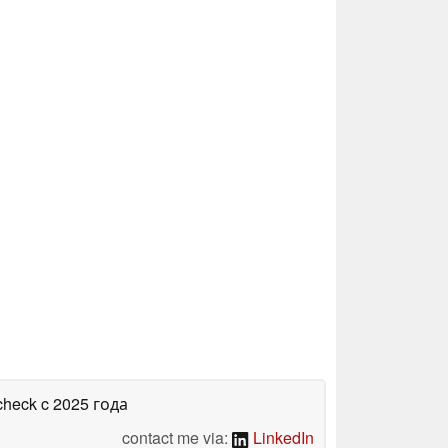
check
c 2025 года
contact me via:
LinkedIn