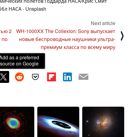
мических полетов Годдарда НАСА/Крис Смит
ббл НАСА - Unsplash
Next article
тью 2
WH-1000XX The Collexion: Sony выпускает
⟩
0 по
новые беспроводные наушники ультра-
премиум класса по всему миру
Add as a preferred
source on Google