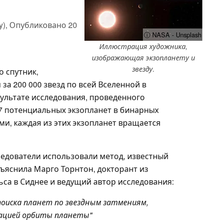
y),
Опубликовано
20
ⓘ NASA - Unsplash
Иллюстрация художника,
изображающая экзопланету и
звезду.
о спутник,
а 200 000 звезд по всей Вселенной в
зультате исследования, проведенного
7 потенциальных экзопланет в бинарных
ми, каждая из этих экзопланет вращается
ледователи использовали метод, известный
бъяснила Марго Торнтон, докторант из
са в Сиднее и ведущий автор исследования:
поиска планет по звездным затмениям,
тацией орбиты планеты
"