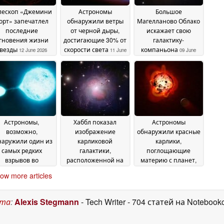
лескоп «Джемини
Астрономы
Большое
орт» запечатлел
обнаружили ветры
Магелланово Облако
последние
от черной дыры,
искажает свою
гновения жизни
достигающие 30% от
галактику-
везды
скорости света
компаньона
12 June 2026
11 June
09 June
2026
2026
Астрономы,
Хаббл показал
Астрономы
возможно,
изображение
обнаружили красные
наружили один из
карликовой
карлики,
самых редких
галактики,
поглощающие
взрывов во
расположенной на
материю с планет,
еленной
расстоянии 23
похожих на Землю
03 June 2026
30
ow more articles
миллионов световых
May 2026
лет от нас
02 June 2026
ста
:
Alexis Stegmann
- Tech Writer
- 704 статей на Notebook