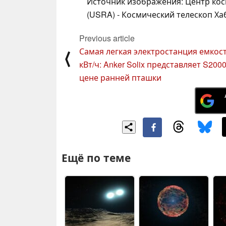
Источник изображения: Центр кос
(USRA) - Космический телескоп Ха
Previous article
Самая легкая электростанция емкос
⟨
кВт/ч: Anker Solix представляет S200
цене ранней пташки
Ещё по теме