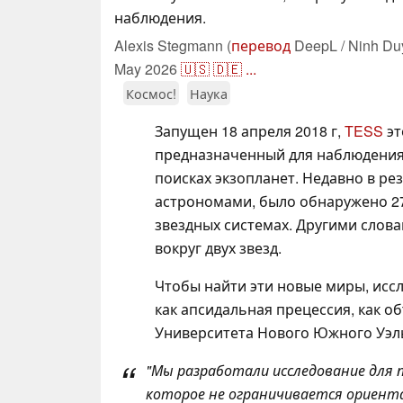
наблюдения.
Alexis Stegmann (
перевод
DeepL / Ninh Du
May 2026
🇺🇸
🇩🇪
...
Космос!
Наука
Запущен 18 апреля 2018 г,
TESS
эт
предназначенный для наблюдения з
поисках экзопланет. Недавно в ре
астрономами, было обнаружено 2
звездных системах. Другими слова
вокруг двух звезд.
Чтобы найти эти новые миры, исс
как апсидальная прецессия, как о
Университета Нового Южного Уэль
"
Мы разработали исследование для 
которое не ограничивается ориен