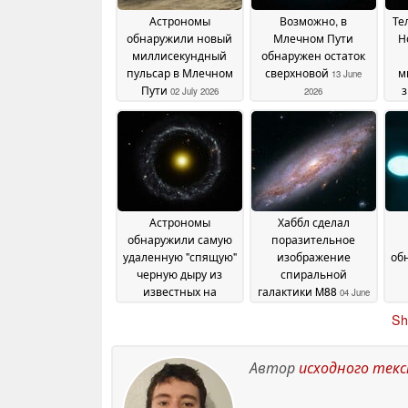
Астрономы
Возможно, в
Те
обнаружили новый
Млечном Пути
Н
миллисекундный
обнаружен остаток
пульсар в Млечном
сверхновой
м
13 June
Пути
з
02 July 2026
2026
Астрономы
Хаббл сделал
обнаружили самую
поразительное
удаленную "спящую"
изображение
об
черную дыру из
спиральной
известных на
галактики M88
04 June
сегодняшний день
Вс
06
2026
Sh
June 2026
Автор
исходного тек