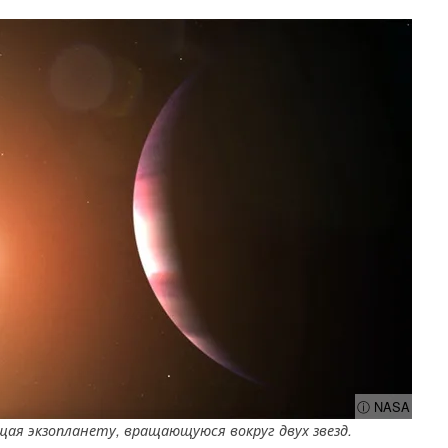
ⓘ NASA
я экзопланету, вращающуюся вокруг двух звезд.