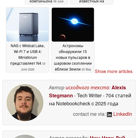
компаньона
известных на
09 June
сегодняшний день
2026
06
June 2026
NAS с Wildcat Lake,
Астрономы
Wi-Fi 7 и USB 4:
обнаружили 15
Minisforum
новых пульсаров в
представляет N4
шаровом скоплении
03
вблизи Земли
June 2026
20 May
Show more articles
2026
Автор
исходного текста
:
Alexis
Stegmann
- Tech Writer
- 704 статей
на Notebookcheck
c 2025 года
contact me via:
LinkedIn
Автор перевода:
Нин Нгок Дуй