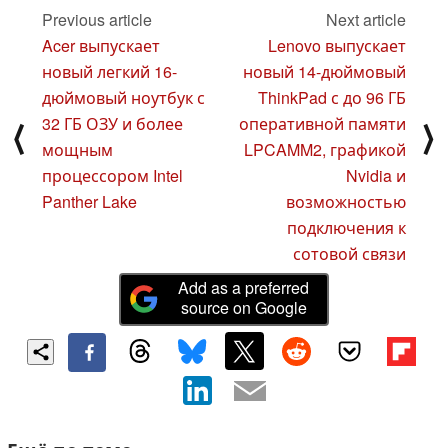
Previous article
Next article
Acer выпускает
Lenovo выпускает
новый легкий 16-
новый 14-дюймовый
дюймовый ноутбук с
ThinkPad с до 96 ГБ
32 ГБ ОЗУ и более
оперативной памяти
⟨
⟩
мощным
LPCAMM2, графикой
процессором Intel
Nvidia и
Panther Lake
возможностью
подключения к
сотовой связи
Add as a preferred
source on Google