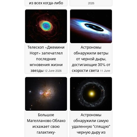
из всех когда-либо
2026
обнаруженных
16 June
2026
Телескоп «Джемини
Астрономы
Норт» запечатлел
обнаружили ветры
последние
от черной дыры,
мгновения жизни
достигающие 30% от
звезды
скорости света
12 June 2026
11 June
2026
Большое
Астрономы
Магелланово Облако
обнаружили самую
искажает свою
удаленную "спящую"
галактику-
черную дыру из