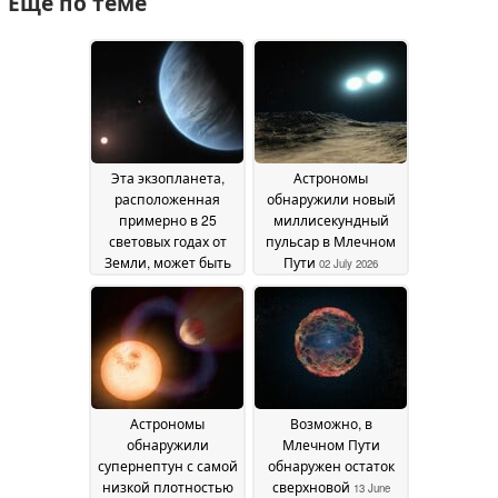
Ещё по теме
Эта экзопланета,
Астрономы
расположенная
обнаружили новый
примерно в 25
миллисекундный
световых годах от
пульсар в Млечном
Земли, может быть
Пути
02 July 2026
пригодной для
жизни
09 July 2026
Астрономы
Возможно, в
обнаружили
Млечном Пути
супернептун с самой
обнаружен остаток
низкой плотностью
сверхновой
13 June