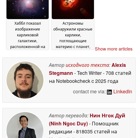
Хаббл показал
Астрономы
изображение
обнаружили красные
карликовой
карлики,
галактики,
поглощающие
расположенной на
материю с планет,
Show more articles
расстоянии 23
похожих на Землю
30
миллионов световых
May 2026
лет от нас
Автор
исходного текста
:
Alexis
02 June 2026
Stegmann
- Tech Writer
- 708 статей
на Notebookcheck
c 2025 года
contact me via:
LinkedIn
Автор перевода:
Нин Нгок Дуй
(Ninh Ngoc Duy)
- Помощник
редакции
- 818035 статей на