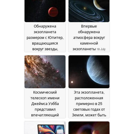
Обнаружена
Впервые
экзопланета
обнаружена
размером с Юпитер,
атмосфера вокруг
вращающаяся
каменной
вокруг звезды,
экзопланеты
18 July
подобной Солнцу
20
2026
July 2026
Космический
Эта экзопланета,
телескоп имени
расположенная
Джеймса Уэбба
примерно в 25
представил
световых годах от
впечатляющий
Земли, может быть
снимок «Центавра
пригодной для
А»
жизни
13 July 2026
09 July 2026