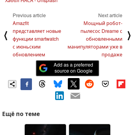
Хаббл НАСА - Unsplash
Previous article
Next article
Amazfit
Мощный робот-
представляет новые
пылесос Dreame с
⟨
⟩
функции smartwatch
обновленными
с июньским
манипуляторами уже в
обновлением
продаже
Add as a preferred
source on Google
Ещё по теме