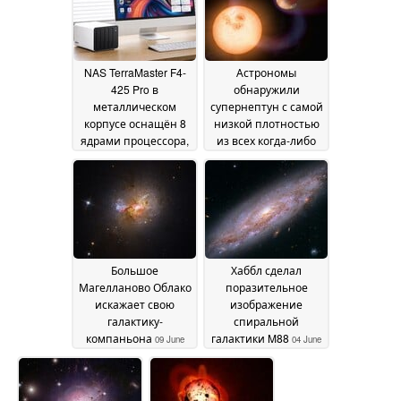
NAS TerraMaster F4-
Астрономы
425 Pro в
обнаружили
металлическом
супернептун с самой
корпусе оснащён 8
низкой плотностью
ядрами процессора,
из всех когда-либо
4 жесткими дисками
обнаруженных
16 June
и 3 SSD-
2026
накопителями
23 June
2026
Большое
Хаббл сделал
Магелланово Облако
поразительное
искажает свою
изображение
галактику-
спиральной
компаньона
галактики M88
09 June
04 June
2026
2026