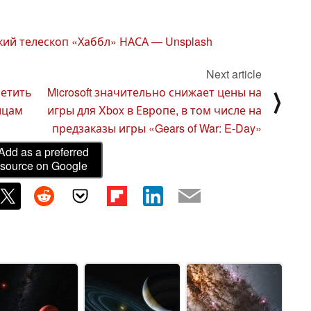
ий телескоп «Хаббл» НАСА — Unsplash
Next article
ретить
Microsoft значительно снижает цены на
⟩
ицам
игры для Xbox в Европе, в том числе на
предзаказы игры «Gears of War: E-Day»
Add as a preferred
source on Google