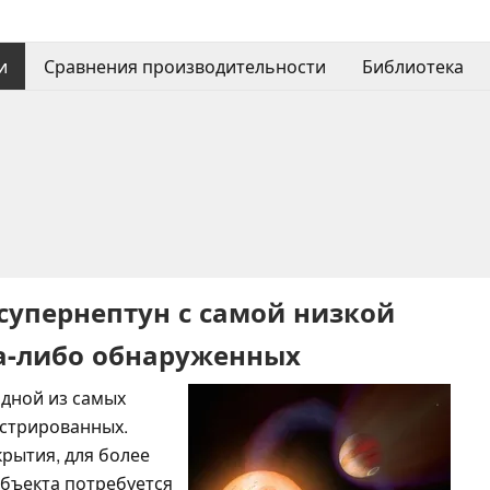
и
Сравнения производительности
Библиотека
упернептун с самой низкой
да-либо обнаруженных
дной из самых
истрированных.
крытия, для более
объекта потребуется