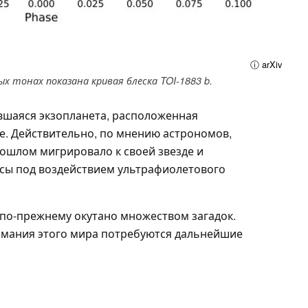
ⓘ arXiv
х тонах показана кривая блеска TOI-1883 b.
увшаяся экзопланета, расположенная
де. Действительно, по мнению астрономов,
рошлом мигрировало к своей звезде и
сы под воздействием ультрафиолетового
 по-прежнему окутано множеством загадок.
имания этого мира потребуются дальнейшие