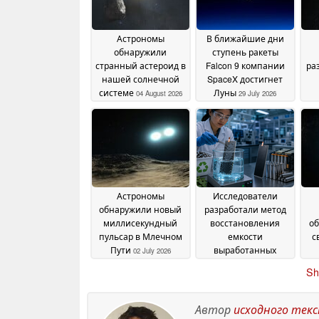
Астрономы
В ближайшие дни
обнаружили
ступень ракеты
странный астероид в
Falcon 9 компании
ра
нашей солнечной
SpaceX достигнет
системе
Луны
04 August 2026
29 July 2026
по
Астрономы
Исследователи
обнаружили новый
разработали метод
миллисекундный
восстановления
об
пульсар в Млечном
емкости
с
Пути
выработанных
02 July 2026
литиевых
Sh
аккумуляторов почти
до 100 %
28 June 2026
Автор
исходного тек