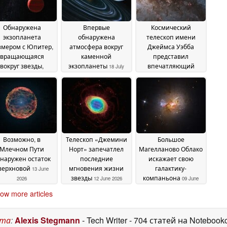
Обнаружена
Впервые
Космический
экзопланета
обнаружена
телескоп имени
змером с Юпитер,
атмосфера вокруг
Джеймса Уэбба
вращающаяся
каменной
представил
вокруг звезды,
экзопланеты
впечатляющий
18 July
добной Солнцу
снимок «Центавра
20
2026
А»
July 2026
13 July 2026
Возможно, в
Телескоп «Джемини
Большое
Млечном Пути
Норт» запечатлел
Магелланово Облако
наружен остаток
последние
искажает свою
верхновой
мгновения жизни
галактику-
13 June
звезды
компаньона
2026
12 June 2026
09 June
2026
ow more articles
ста
:
Alexis Stegmann
- Tech Writer
- 704 статей на Notebook