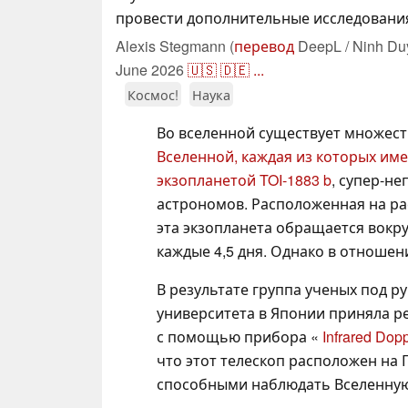
провести дополнительные исследовани
Alexis Stegmann (
перевод
DeepL / Ninh Du
June 2026
🇺🇸
🇩🇪
...
Космос!
Наука
Во вселенной существует множест
Вселенной
, каждая из которых име
экзопланетой TOI-1883 b
, супер-не
астрономов. Расположенная на рас
эта экзопланета обращается вокру
каждые 4,5 дня. Однако в отноше
В результате группа ученых под р
университета в Японии приняла р
с помощью прибора «
Infrared Dopp
что этот телескоп расположен на
способными наблюдать Вселенную 