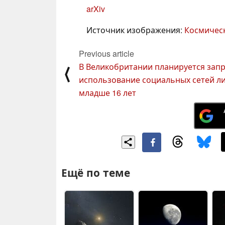
arXiv
Источник изображения:
Космическ
Previous article
В Великобритании планируется зап
⟨
использование социальных сетей л
младше 16 лет
Ещё по теме