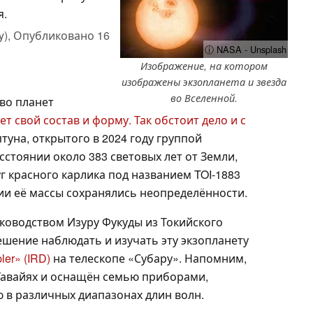
я.
y),
Опубликовано
16
ⓘ NASA - Unsplash
Изображение, на котором
изображены экзопланета и звезда
во Вселенной.
во планет
ет свой состав и форму. Так обстоит дело и с
птуна, открытого в 2024 году группой
стоянии около 383 световых лет от Земли,
г красного карлика под названием TOI-1883
нии её массы сохранялись неопределённости.
уководством Изуру Фукуды из Токийского
ешение наблюдать и изучать эту экзопланету
ler» (IRD)
на телескопе «Субару». Напомним,
 Гавайях и оснащён семью приборами,
в различных диапазонах длин волн.