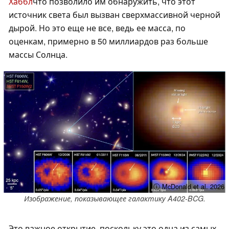
Хаббл
что позволило им обнаружить, что этот
источник света был вызван сверхмассивной черной
дырой. Но это еще не все, ведь ее масса, по
оценкам, примерно в 50 миллиардов раз больше
массы Солнца.
ⓘ McDonald et al. 2026
Изображение, показывающее галактику A402-BCG.
Это важное открытие, поскольку это одна из самых