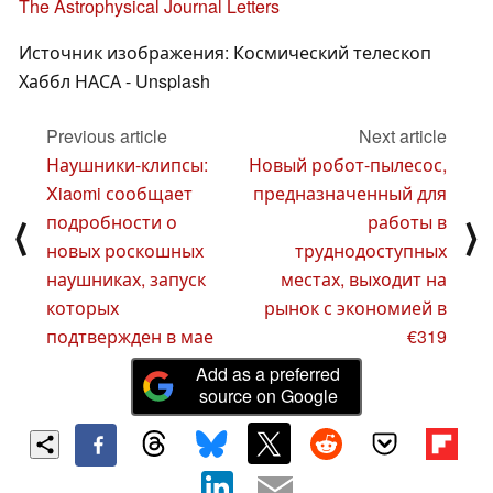
The Astrophysical Journal Letters
Источник изображения: Космический телескоп
Хаббл НАСА - Unsplash
Previous article
Next article
Наушники-клипсы:
Новый робот-пылесос,
Xiaomi сообщает
предназначенный для
подробности о
работы в
⟨
⟩
новых роскошных
труднодоступных
наушниках, запуск
местах, выходит на
которых
рынок с экономией в
подтвержден в мае
€319
Add as a preferred
source on Google