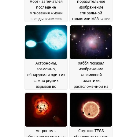
Норт» запечатлел
поразительное
последние
изображение
мгновения жизни
спиральной
звезды
галактики M88
12 June 2026
04 June
2026
Астрономы,
Хаббл показал
возможно,
изображение
обнаружили один из
карликовой
самых редких
галактики,
взрывов во
расположенной на
Вселенной
расстоянии 23
03 June 2026
миллионов световых
лет от нас
02 June 2026
Астрономы
Спутник TESS
обнаружили красные
обнаружил редкую