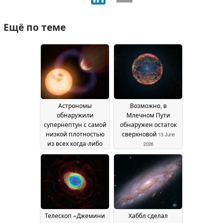
Ещё по теме
Астрономы
Возможно, в
обнаружили
Млечном Пути
супернептун с самой
обнаружен остаток
низкой плотностью
сверхновой
13 June
из всех когда-либо
2026
обнаруженных
16 June
2026
Телескоп «Джемини
Хаббл сделал