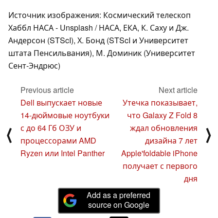
Источник изображения: Космический телескоп
Хаббл НАСА - Unsplash / НАСА, ЕКА, К. Саху и Дж.
Андерсон (STScI), Х. Бонд (STScI и Университет
штата Пенсильвания), М. Доминик (Университет
Сент-Эндрюс)
Previous article
Next article
Dell выпускает новые
Утечка показывает,
14-дюймовые ноутбуки
что Galaxy Z Fold 8
с до 64 Гб ОЗУ и
ждал обновления
⟨
⟩
процессорами AMD
дизайна 7 лет
Ryzen или Intel Panther
Apple'foldable iPhone
получает с первого
дня
Add as a preferred
source on Google