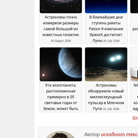
Астрономы точно
В ближайшие дни
измерили размеры
ступень ракеты
самой большой из
Falcon 9 компании
ра
известных галактик
SpaceX достигнет
Луны
05 August 2026
29 July 2026
по
Эта экзопланета,
Астрономы
NA
расположенная
обнаружили новый
примерно в 25
миллисекундный
световых годах от
пульсар в Млечном
ко
Земли, может быть
Пути
яд
02 July 2026
пригодной для
4 
Sh
жизни
09 July 2026
на
Автор
исходного тек