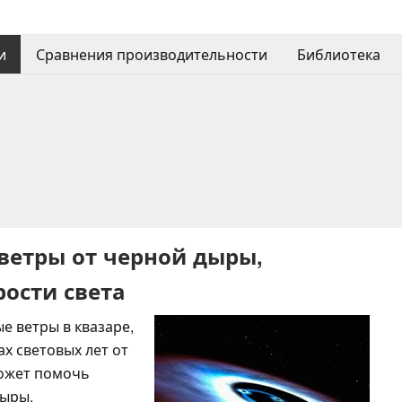
и
Сравнения производительности
Библиотека
ветры от черной дыры,
рости света
 ветры в квазаре,
х световых лет от
может помочь
дыры.