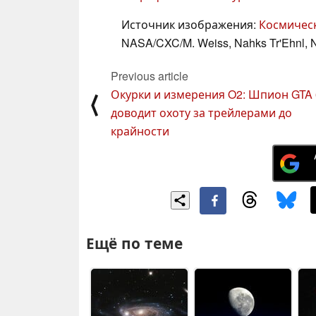
Источник изображения:
Космическ
NASA/CXC/M. Weiss, Nahks Tr'Ehnl, Nu
Previous article
Окурки и измерения O2: Шпион GTA 
⟨
доводит охоту за трейлерами до
крайности
Ещё по теме