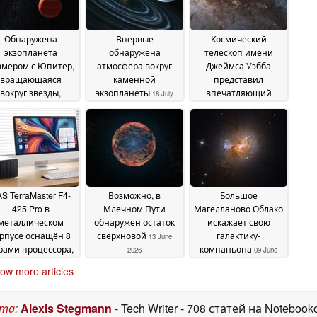
Обнаружена
Впервые
Космический
экзопланета
обнаружена
телескоп имени
змером с Юпитер,
атмосфера вокруг
Джеймса Уэбба
вращающаяся
каменной
представил
вокруг звезды,
экзопланеты
впечатляющий
18 July
добной Солнцу
снимок «Центавра
20
2026
А»
July 2026
13 July 2026
S TerraMaster F4-
Возможно, в
Большое
425 Pro в
Млечном Пути
Магелланово Облако
металлическом
обнаружен остаток
искажает свою
рпусе оснащён 8
сверхновой
галактику-
13 June
рами процессора,
компаньона
2026
09 June
жесткими дисками
2026
ow more articles
и 3 SSD-
копителями
23 June
2026
ста
:
Alexis Stegmann
- Tech Writer
- 708 статей на Notebook