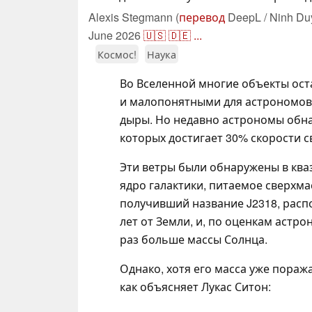
Alexis Stegmann (
перевод
DeepL / Ninh Du
June 2026
🇺🇸
🇩🇪
...
Космос!
Наука
Во Вселенной многие объекты ос
и малопонятными для астрономов
дыры. Но недавно астрономы об
которых достигает 30% скорости св
Эти ветры были обнаружены в ква
ядро галактики, питаемое сверхма
получивший название J2318, расп
лет от Земли, и, по оценкам астро
раз больше массы Солнца.
Однако, хотя его масса уже поража
как объясняет Лукас Ситон: