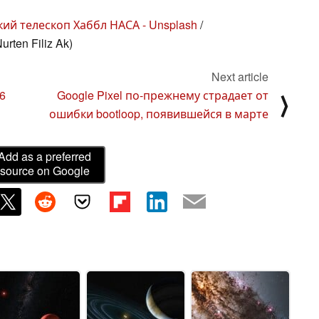
ий телескоп Хаббл НАСА - Unsplash
/
rten Filiz Ak)
Next article
6
Google Pixel по-прежнему страдает от
⟩
ошибки bootloop, появившейся в марте
Add as a preferred
source on Google