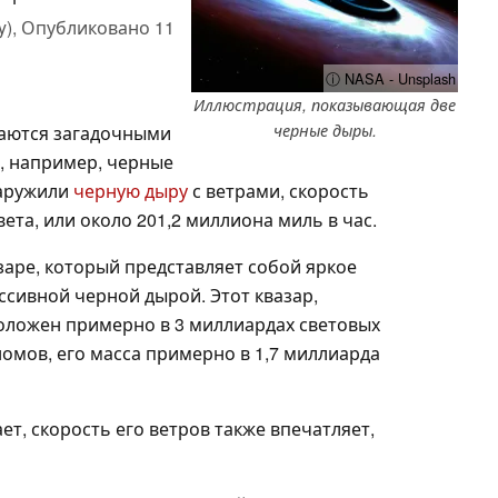
y),
Опубликовано
11
ⓘ NASA - Unsplash
Иллюстрация, показывающая две
черные дыры.
таются загадочными
, например, черные
наружили
черную дыру
с ветрами, скорость
ета, или около 201,2 миллиона миль в час.
заре, который представляет собой яркое
ссивной черной дырой. Этот квазар,
оложен примерно в 3 миллиардах световых
номов, его масса примерно в 1,7 миллиарда
ет, скорость его ветров также впечатляет,