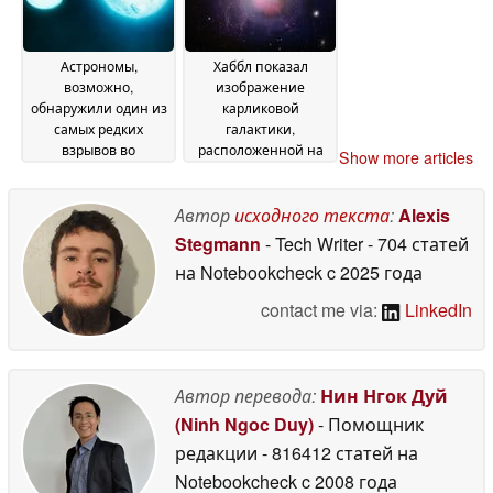
Астрономы,
Хаббл показал
возможно,
изображение
обнаружили один из
карликовой
самых редких
галактики,
взрывов во
расположенной на
Show more articles
Вселенной
расстоянии 23
03 June 2026
миллионов световых
лет от нас
Автор
исходного текста
:
Alexis
02 June 2026
Stegmann
- Tech Writer
- 704 статей
на Notebookcheck
c 2025 года
contact me via:
LinkedIn
Автор перевода:
Нин Нгок Дуй
(Ninh Ngoc Duy)
- Помощник
редакции
- 816412 статей на
Notebookcheck
c 2008 года