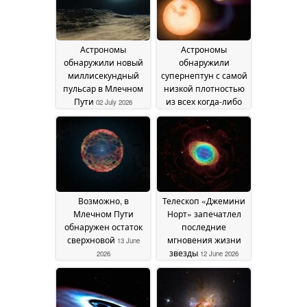
Астрономы
Астрономы
обнаружили новый
обнаружили
миллисекундный
супернептун с самой
пульсар в Млечном
низкой плотностью
Пути
из всех когда-либо
02 July 2026
обнаруженных
16 June
2026
Возможно, в
Телескоп «Джемини
Млечном Пути
Норт» запечатлел
обнаружен остаток
последние
сверхновой
мгновения жизни
13 June
звезды
2026
12 June 2026