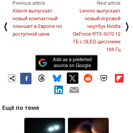
Previous article
Next article
Xiaomi выпускает
Lenovo выпускает
новый компактный
новый игровой
⟨
⟩
планшет в Европе по
ноутбук Nvidia
доступной цене
GeForce RTX 5070 12
ГБ с OLED-дисплеем
165 Гц
Add as a preferred
source on Google
Ещё по теме