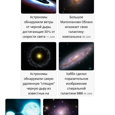
Астрономы
Большое
обнаружили ветры
Магелланово Облако
от черной дыры,
искажает свою
достигающие 30% от
галактику-
скорости света
компаньона
11 June
09 June
2026
2026
Астрономы
Хаббл сделал
обнаружили самую
поразительное
удаленную "спящую"
изображение
черную дыру из
спиральной
известных на
галактики M88
04 June
сегодняшний день
06
2026
June 2026