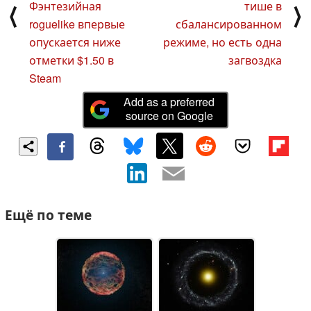
Фэнтезийная
тише в
⟨
⟩
roguelike впервые
сбалансированном
опускается ниже
режиме, но есть одна
отметки $1.50 в
загвоздка
Steam
Add as a preferred
source on Google
Ещё по теме