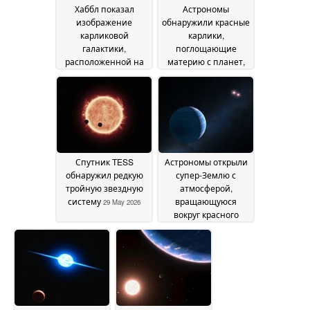
Хаббл показал
Астрономы
изображение
обнаружили красные
карликовой
карлики,
галактики,
поглощающие
расположенной на
материю с планет,
расстоянии 23
похожих на Землю
30
миллионов световых
May 2026
лет от нас
02 June 2026
Спутник TESS
Астрономы открыли
обнаружил редкую
супер-Землю с
тройную звездную
атмосферой,
систему
вращающуюся
29 May 2026
вокруг красного
карлика
26 May 2026