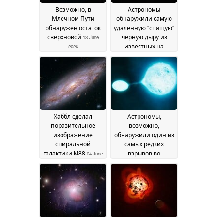
Возможно, в
Астрономы
Млечном Пути
обнаружили самую
обнаружен остаток
удаленную "спящую"
сверхновой
черную дыру из
13 June
известных на
2026
сегодняшний день
06
June 2026
Хаббл сделал
Астрономы,
поразительное
возможно,
изображение
обнаружили один из
спиральной
самых редких
галактики M88
взрывов во
04 June
Вселенной
2026
03 June 2026