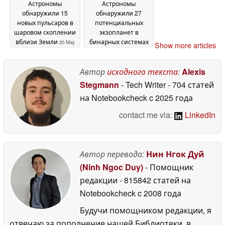
Астрономы
Астрономы
обнаружили 15
обнаружили 27
новых пульсаров в
потенциальных
шаровом скоплении
экзопланет в
вблизи Земли
бинарных системах
20 May
Show more articles
2026
20 May 2026
Автор
исходного текста
:
Alexis
Stegmann
- Tech Writer
- 704 статей
на Notebookcheck
c 2025 года
contact me via:
LinkedIn
Автор перевода:
Нин Нгок Дуй
(Ninh Ngoc Duy)
- Помощник
редакции
- 815842 статей на
Notebookcheck
c 2008 года
Будучи помощником редакции, я
отвечаю за пополнение нашей Библиотеки, в