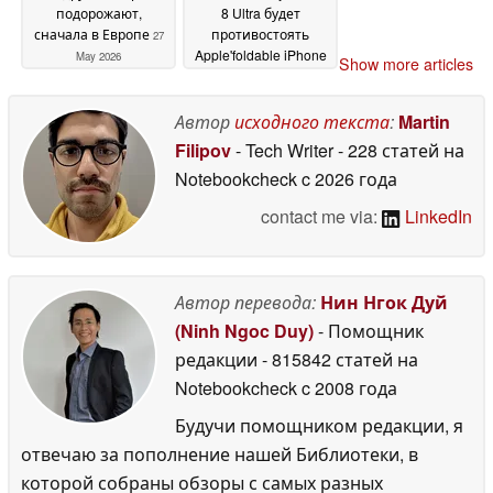
подорожают,
8 Ultra будет
сначала в Европе
противостоять
27
Apple'foldable iPhone
May 2026
Show more articles
Ultra, показано в
утечке
25 May 2026
Автор
исходного текста
:
Martin
Filipov
- Tech Writer
- 228 статей на
Notebookcheck
c 2026 года
contact me via:
LinkedIn
Автор перевода:
Нин Нгок Дуй
(Ninh Ngoc Duy)
- Помощник
редакции
- 815842 статей на
Notebookcheck
c 2008 года
Будучи помощником редакции, я
отвечаю за пополнение нашей Библиотеки, в
которой собраны обзоры с самых разных