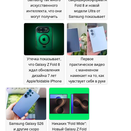
искусственного
Fold 8 и новой
интеллекта, что они
модели Ultra от
могут получить
Samsung показывает
жидкостное или
значительные
воздушное
различия в дизайне
охлаждение для
31 May 2026
предотвращения
перегрева,
раскрывает утечка
информации
01 June
Утечка показывает,
Первое
2026
что Galaxy Z Fold 8
практическое видео
ждал обновления
с манекеном
дизайна 7 лет
намекает на то, как
Apple'foldable iPhone
чувствует себя в руке
получает с первого
конкурент iPhone
дня
Ultra от Samsung
30 May 2026
28
May 2026
Samsung Galaxy S26
Никаких "Fold Wide":
и другие скоро
Новый Galaxy Z Fold