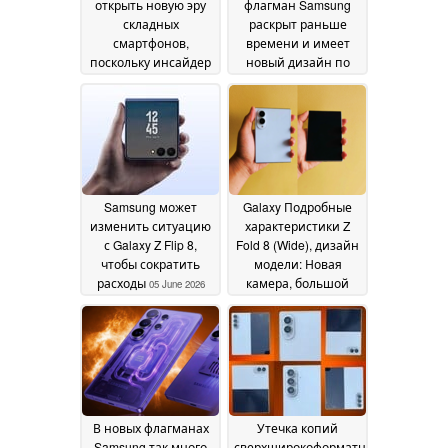
открыть новую эру
флагман Samsung
складных
раскрыт раньше
смартфонов,
времени и имеет
поскольку инсайдер
новый дизайн по
высоко оценивает
сравнению с Galaxy
его вес и качество
S25 FE
07 June 2026
сгиба
25 June 2026
Samsung может
Galaxy Подробные
изменить ситуацию
характеристики Z
с Galaxy Z Flip 8,
Fold 8 (Wide), дизайн
чтобы сократить
модели: Новая
расходы
камера, большой
05 June 2026
аккумулятор;
дисплей без складок
весом 201 г
02 June 2026
В новых флагманах
Утечка копий
Samsung так много
сверхширокоформатного