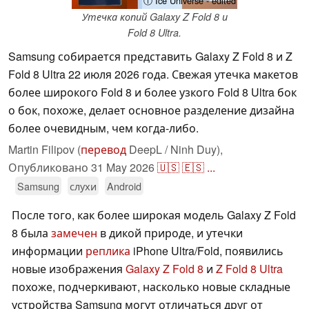
ⓘ Ice Universe - edited
Утечка копий Galaxy Z Fold 8 и
Fold 8 Ultra.
Samsung собирается представить Galaxy Z Fold 8 и Z
Fold 8 Ultra 22 июля 2026 года. Свежая утечка макетов
более широкого Fold 8 и более узкого Fold 8 Ultra бок
о бок, похоже, делает основное разделение дизайна
более очевидным, чем когда-либо.
Martin Filipov (
перевод
DeepL / Ninh Duy),
Опубликовано
31 May 2026
🇺🇸
🇪🇸
...
Samsung
слухи
Android
После того, как более широкая модель Galaxy Z Fold
8 была
замечен
в дикой природе, и утечки
информации
реплика
iPhone Ultra/Fold, появились
новые изображения
Galaxy Z Fold 8
и
Z Fold 8 Ultra
похоже, подчеркивают, насколько новые складные
устройства Samsung могут отличаться друг от