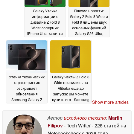
Galaxy Утечка
Плохие новости:
информации о
Galaxy Z Fold 8 Wide и
дизайне Z Fold 8
Fold 8 лишены двух
Wide: соперник
основных функций
iPhone Ultra кажется
Galaxy S26 Ultra,
супертонким и
свидетельствует
легким; Samsung не
утечка информации
позволит Apple
20 May 2026
победить
22 May 2026
Утечка технических
Galaxy Чехлы Z Fold 8
характеристик
Wide появились на
раскрывает
Alibaba еще до
обновления
запуска: Вы можете
Samsung Galaxy Z
купить его - Samsung
Show more articles
Fold 8 (Wide)
не сможет
18 May
остановить Вас
2026
10 May
Автор
исходного текста
:
Martin
2026
Filipov
- Tech Writer
- 228 статей на
Notebookcheck
c 2026 года