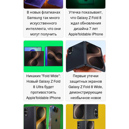
В новых флагманах
Утечка показывает,
Samsung так много
что Galaxy Z Fold 8
искусственного
ждал обновления
интеллекта, что они
дизайна 7 лет
могут получить
Apple'foldable iPhone
жидкостное или
получает с первого
воздушное
дня
30 May 2026
охлаждение для
предотвращения
перегрева,
раскрывает утечка
информации
01 June
Никаких "Fold Wide":
Первые утечки
2026
Новый Galaxy Z Fold
защитных экранов
8 Ultra будет
Galaxy Z Fold 8 Wide,
противостоять
демонстрирующие
Apple'foldable iPhone
необычное новое
Ultra, показано в
соотношение сторон
утечке
25 May 2026
24 May 2026