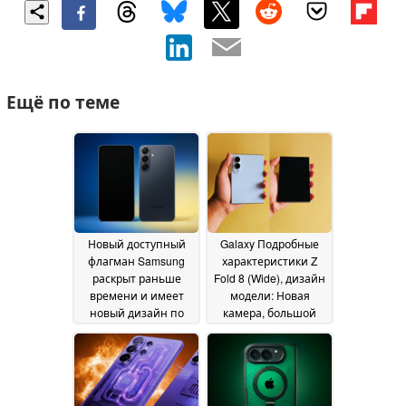
Ещё по теме
Новый доступный
Galaxy Подробные
флагман Samsung
характеристики Z
раскрыт раньше
Fold 8 (Wide), дизайн
времени и имеет
модели: Новая
новый дизайн по
камера, большой
сравнению с Galaxy
аккумулятор;
S25 FE
дисплей без складок
07 June 2026
весом 201 г
02 June 2026