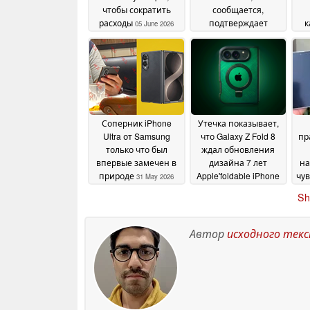
чтобы сократить
сообщается,
расходы
подтверждает
к
05 June 2026
шарнирную
конструкцию iPhone
ди
Ultra
вес
03 June 2026
Соперник iPhone
Утечка показывает,
Ultra от Samsung
что Galaxy Z Fold 8
пр
только что был
ждал обновления
впервые замечен в
дизайна 7 лет
на
природе
Apple'foldable iPhone
чув
31 May 2026
получает с первого
к
Sh
дня
U
30 May 2026
Автор
исходного тек