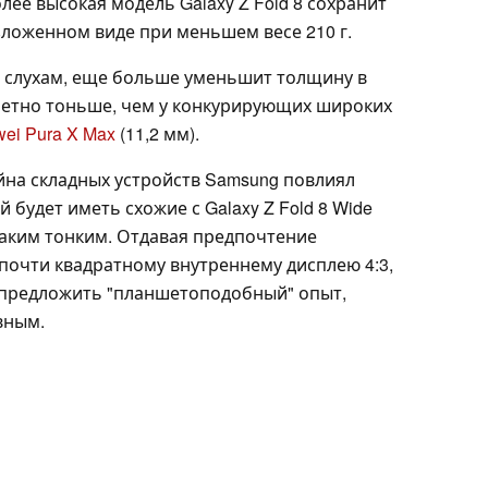
лее высокая модель Galaxy Z Fold 8 сохранит
зложенном виде при меньшем весе 210 г.
 по слухам, еще больше уменьшит толщину в
аметно тоньше, чем у конкурирующих широких
ei Pura X Max
(11,2 мм).
йна складных устройств Samsung повлиял
 будет иметь схожие с Galaxy Z Fold 8 Wide
таким тонким. Отдавая предпочтение
почти квадратному внутреннему дисплею 4:3,
 предложить "планшетоподобный" опыт,
вным.