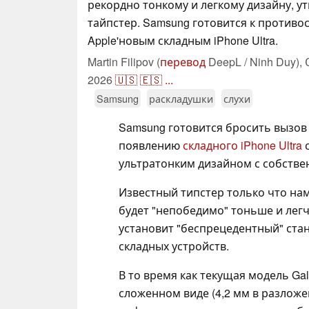
рекордно тонкому и легкому дизайну, у
тайпстер. Samsung готовится к противо
Apple'новым складным iPhone Ultra.
Martin Filipov (
перевод
DeepL / Ninh Duy),
2026
🇺🇸
🇪🇸
...
Samsung
раскладушки
слухи
Samsung готовится бросить вызо
появлению
складного iPhone Ultra
с
ультратонким дизайном с собств
Известный типстер только что наме
будет "непобедимо" тоньше и легч
установит "беспрецедентный" ста
складных устройств.
В то время как текущая модель Gal
сложенном виде (4,2 мм в разложен