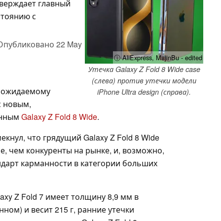
тверждает главный
стоянию с
Опубликовано
22 May
ⓘ AliExpress, MajinBu - edited
Утечка Galaxy Z Fold 8 Wide case
(слева) против утечки модели
в ожидаемому
iPhone Ultra design (справа).
 новым,
енным
Galaxy Z Fold 8 Wide
.
кнул, что грядущий Galaxy Z Fold 8 Wide
е, чем конкуренты на рынке, и, возможно,
ндарт карманности в категории больших
axy Z Fold 7 имеет толщину 8,9 мм в
ном) и весит 215 г, ранние утечки