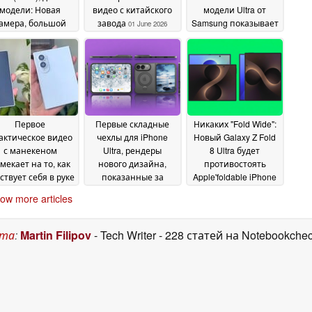
модели: Новая
видео с китайского
модели Ultra от
амера, большой
завода
Samsung показывает
01 June 2026
аккумулятор;
значительные
сплей без складок
различия в дизайне
ом 201 г
02 June 2026
31 May 2026
Первое
Первые складные
Никаких "Fold Wide":
актическое видео
чехлы для iPhone
Новый Galaxy Z Fold
с манекеном
Ultra, рендеры
8 Ultra будет
мекает на то, как
нового дизайна,
противостоять
ствует себя в руке
показанные за
Apple'foldable iPhone
онкурент iPhone
несколько месяцев
Ultra, показано в
ow more articles
ltra от Samsung
до начала продаж
утечке
28
28
25 May 2026
May 2026
May 2026
ста
:
Martin Filipov
- Tech Writer
- 228 статей на Notebookche