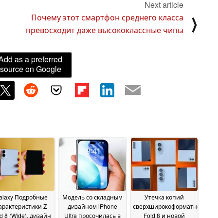
Next article
Почему этот смартфон среднего класса
⟩
превосходит даже высококлассные чипы
Add as a preferred
source on Google
alaxy Подробные
Модель со складным
Утечка копий
арактеристики Z
дизайном iPhone
сверхширокоформатного
d 8 (Wide), дизайн
Ultra просочилась в
Fold 8 и новой