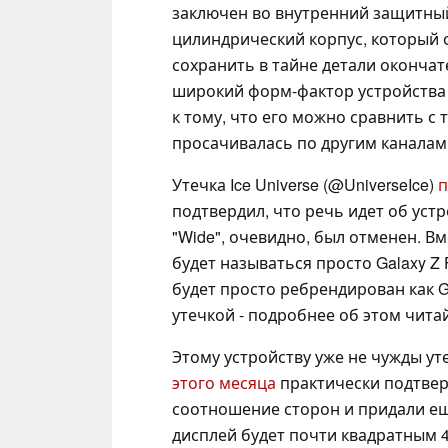
заключен во внутренний защитный
цилиндрический корпус, который 
сохранить в тайне детали окончат
широкий форм-фактор устройства 
к тому, что его можно сравнить с
просачивалась по другим каналам 
Утечка Ice Universe (@UniverseIce)
п
подтвердил, что речь идет об устро
"Wide", очевидно, был отменен. В
будет называться просто Galaxy Z 
будет просто ребрендирован как Ga
утечкой - подробнее об этом чита
Этому устройству уже не чужды ут
этого месяца
практически подтве
соотношение сторон и придали е
дисплей будет почти квадратным 4