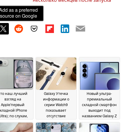
Add as a preferred
source on Google
Это наш лучший
Galaxy Утечка
Новый ультра-
взгляд на
информации о
премиальный
Apple'первый
серии Watch9
складной смартфон
складной iPhone
показывает
выходит под
Ultra); по слухам,
отсутствие
названием Galaxy Z
ера selfie в стиле
повышения
Fold8 Ultra с
ndroid
скорости зарядки по
большим
07 June 2026