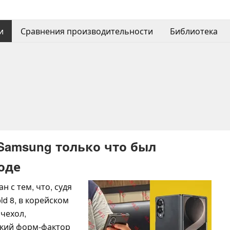
и
Сравнения производительности
Библиотека
 Samsung только что был
оде
 с тем, что, судя
ld 8, в корейском
 чехол,
кий форм-фактор