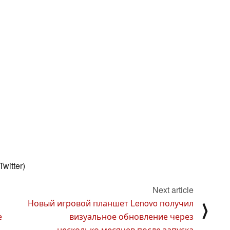
witter)
Next article
Новый игровой планшет Lenovo получил
⟩
е
визуальное обновление через
несколько месяцев после запуска