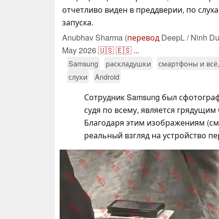
отчетливо виден в преддверии, по слух
запуска.
Anubhav Sharma (
перевод
DeepL / Ninh Du
May 2026
🇺🇸
🇪🇸
...
Samsung
раскладушки
смартфоны и всё,
слухи
Android
Сотрудник Samsung был сфотограф
судя по всему, является грядущим 
Благодаря этим изображениям (с
реальный взгляд на устройство п