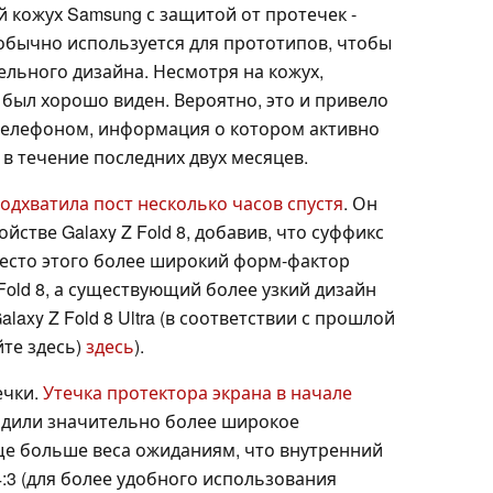
 кожух Samsung с защитой от протечек -
обычно используется для прототипов, чтобы
ельного дизайна. Несмотря на кожух,
был хорошо виден. Вероятно, это и привело
 телефоном, информация о котором активно
в течение последних двух месяцев.
одхватила пост несколько часов спустя
. Он
йстве Galaxy Z Fold 8, добавив, что суффикс
место этого более широкий форм-фактор
Fold 8, а существующий более узкий дизайн
laxy Z Fold 8 Ultra (в соответствии с прошлой
йте здесь)
здесь
).
ечки.
Утечка протектора экрана в начале
рдили значительно более широкое
ще больше веса ожиданиям, что внутренний
:3 (для более удобного использования