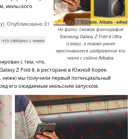
ам, июльского
ⓘ DCInside, Alibaba - edited
y),
Опубликовано
31
На фото: Свежая фотография
Samsung Galaxy Z Fold 8 Ultra
 что связано с ними
(слева), а также ранее
просочившееся изображение его
чехла с сайта Alibaba.
ирован с тем, что,
Galaxy Z Fold 8, в ресторане в Южной Корее.
м. ниже) мы получили первый потенциальный
еред его ожидаемым июльским запуском.