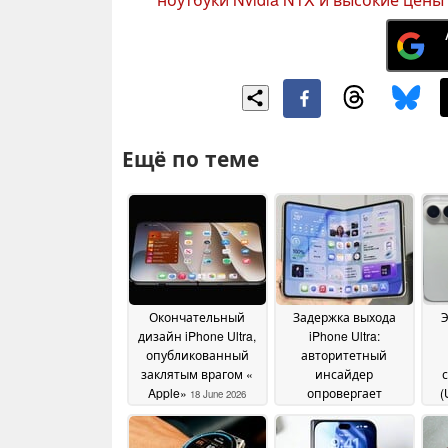
Ещё по теме
Окончательный
Задержка выхода
дизайн iPhone Ultra,
iPhone Ultra:
опубликованный
авторитетный
заклятым врагом «
инсайдер
Apple»
опровергает
(
18 June 2026
недавние
кам
утверждения
A
17 June