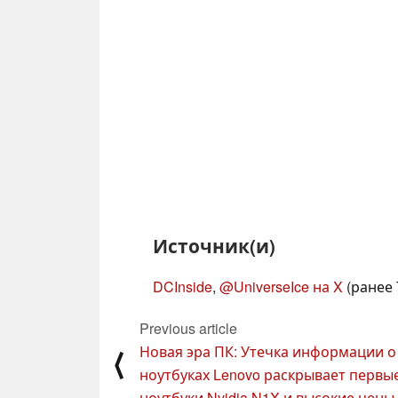
Источник(и)
DCInside
,
@UniverseIce на X
(ранее T
Previous article
Новая эра ПК: Утечка информации о
⟨
ноутбуках Lenovo раскрывает первы
ноутбуки Nvidia N1X и высокие цены