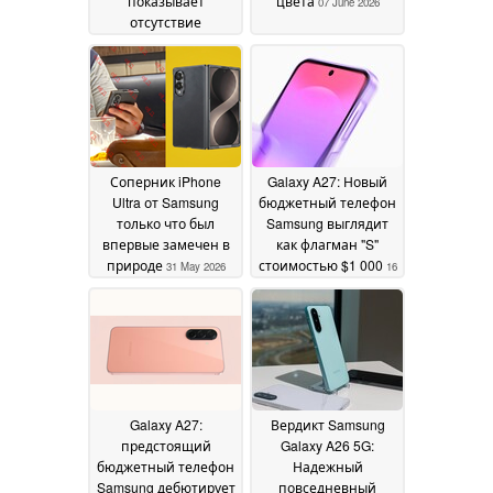
показывает
цвета
07 June 2026
отсутствие
повышения
скорости зарядки по
сравнению с Watch8
07 June 2026
Соперник iPhone
Galaxy A27: Новый
Ultra от Samsung
бюджетный телефон
только что был
Samsung выглядит
впервые замечен в
как флагман "S"
природе
стоимостью $1 000
31 May 2026
16
April 2026
Galaxy A27:
Вердикт Samsung
предстоящий
Galaxy A26 5G:
бюджетный телефон
Надежный
Samsung дебютирует
повседневный