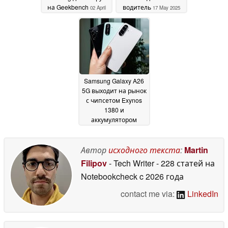
на Geekbench
водитель
02 April
17 May 2025
2026
Samsung Galaxy A26
5G выходит на рынок
с чипсетом Exynos
1380 и
аккумулятором
емкостью 5 000 мАч
02 March 2025
Автор
исходного текста
:
Martin
Filipov
- Tech Writer
- 228 статей на
Notebookcheck
c 2026 года
contact me via:
LinkedIn