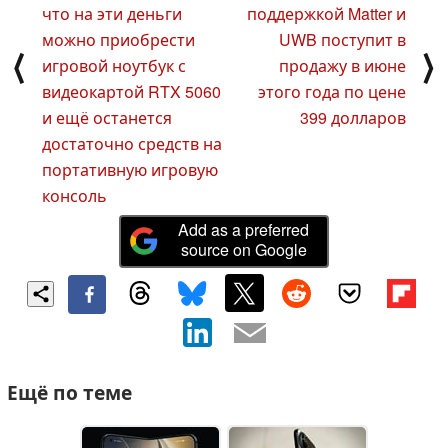
что на эти деньги
поддержкой Matter и
можно приобрести
UWB поступит в
⟨
⟩
игровой ноутбук с
продажу в июне
видеокартой RTX 5060
этого года по цене
и ещё останется
399 долларов
достаточно средств на
портативную игровую
консоль
Add as a preferred
source on Google
Ещё по теме