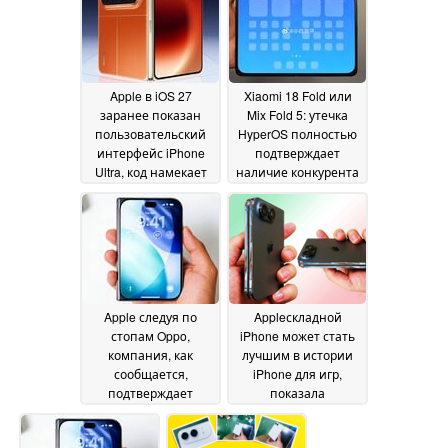
количеством складок
по сравнению с
моделью Z Fold8 Ultra
серии « Galaxy »
благодаря более
Apple в iOS 27
Xiaomi 18 Fold или
толстому стеклу UTG
заранее показан
Mix Fold 5: утечка
15 June 2026
пользовательский
HyperOS полностью
интерфейс iPhone
подтверждает
Ultra, код намекает
наличие конкурента
на возможность
iPhone Ultra
07 June 2026
складывания
09 June
2026
Apple следуя по
Appleскладной
стопам Oppo,
iPhone может стать
компания, как
лучшим в истории
сообщается,
iPhone для игр,
подтверждает
показала
шарнирную
неожиданная утечка
конструкцию iPhone
02 June 2026