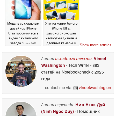
Ultra
03 June 2026
Модель со складным
Утечка копии белого
дизайном iPhone
iPhone Ultra,
Ultra просочилась в
демонстрирующая
видео с китайского
изогнутый дизайн и
завода
двойные камеры
01 June 2026
31
Show more articles
May 2026
Автор
исходного текста
:
Vineet
Washington
- Tech Writer
- 883
статей на Notebookcheck
c 2025
года
contact me via:
vineetwashington
Автор перевода:
Нин Нгок Дуй
(Ninh Ngoc Duy)
- Помощник