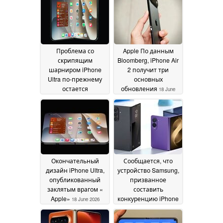
Проблема со
Apple По данным
скрипящим
Bloomberg, iPhone Air
шарниром iPhone
2 получит три
Ultra по-прежнему
основных
остается
обновления
18 June
нерешенной, в то
2026
время как компания
« Apple » дала
зеленый свет на
запуск производства
своёго складного
дисплея
23 June 2026
Окончательный
Сообщается, что
дизайн iPhone Ultra,
устройство Samsung,
опубликованный
призванное
заклятым врагом «
составить
Apple»
конкуренцию iPhone
18 June 2026
Ultra, отличается
меньшим