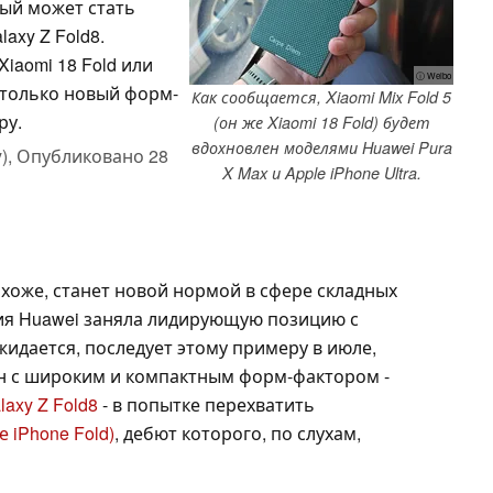
рый может стать
axy Z Fold8.
iaomi 18 Fold или
ⓘ Weibo
е только новый форм-
Как сообщается, Xiaomi Mix Fold 5
ру.
(он же Xiaomi 18 Fold) будет
вдохновлен моделями Huawei Pura
),
Опубликовано
28
X Max и Apple iPhone Ultra.
хоже, станет новой нормой в сфере складных
ния Huawei заняла лидирующую позицию с
жидается, последует этому примеру в июле,
н с широким и компактным форм-фактором -
laxy Z Fold8
- в попытке перехватить
е iPhone Fold)
, дебют которого, по слухам,