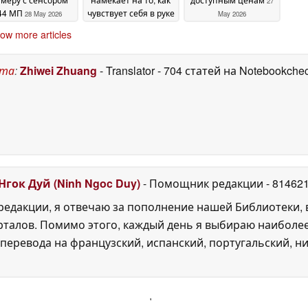
27
44 МП
чувствует себя в руке
28 May 2026
May 2026
конкурент iPhone
ow more articles
Ultra от Samsung
28
May 2026
ста
:
Zhiwei Zhuang
- Translator
- 704 статей на Notebookche
Нгок Дуй (Ninh Ngoc Duy)
- Помощник редакции
- 81462
едакции, я отвечаю за пополнение нашей Библиотеки, 
рталов. Помимо этого, каждый день я выбираю наиболе
перевода на французский, испанский, португальский, ни
'