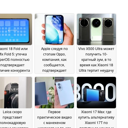
iaomi 18 Fold или
Apple следуя по
Vivo X500 Ultra может
ix Fold 5: утечка
стопам Oppo,
получить 10-
perOS полностью
компания, как
кратный зум, в то
подтверждает
сообщается,
время как Xiaomi 18
личие конкурента
подтверждает
Ultra терпит неудачу
one Ultra
шарнирную
07 June 2026
02 June 2026
конструкцию iPhone
Ultra
03 June 2026
Leica скоро
Первое
Xiaomi 17 Max: где
представит
практическое видео
купить альтернативу
полнокадровую
с манекеном
Xiaomi 17T по
амеру с сенсором
намекает на то, как
доступным ценам