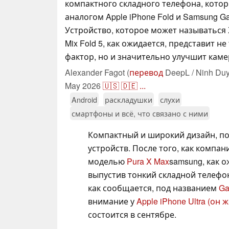
компактного складного телефона, кото
аналогом Apple iPhone Fold и Samsung Gal
Устройство, которое может называться X
Mix Fold 5, как ожидается, представит н
фактор, но и значительно улучшит каме
Alexander Fagot (
перевод
DeepL / Ninh Duy
May 2026
🇺🇸
🇩🇪
...
Android
раскладушки
слухи
смартфоны и всё, что связано с ними
Компактный и широкий дизайн, по
устройств. После того, как компа
моделью
Pura X Max
samsung, как о
выпустив тонкий складной телефо
как сообщается, под названием
Ga
внимание у
Apple iPhone Ultra (он ж
состоится в сентябре.