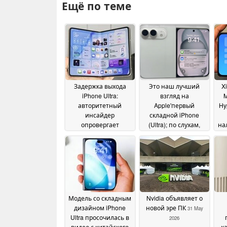
Ещё по теме
Задержка выхода
Это наш лучший
X
iPhone Ultra:
взгляд на
M
авторитетный
Apple'первый
Hy
инсайдер
складной iPhone
опровергает
(Ultra); по слухам,
на
недавние
камера selfie в стиле
iPh
утверждения
Android
17 June
07 June 2026
2026
Модель со складным
Nvidia объявляет о
дизайном iPhone
новой эре ПК
31 May
Ultra просочилась в
2026
видео с китайского
к