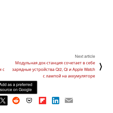
Next article
Модульная док-станция сочетает в себе
⟩
м с
зарядные устройства Qi2, Qi и Apple Watch
с лампой на аккумуляторе
Add as a preferred
source on Google