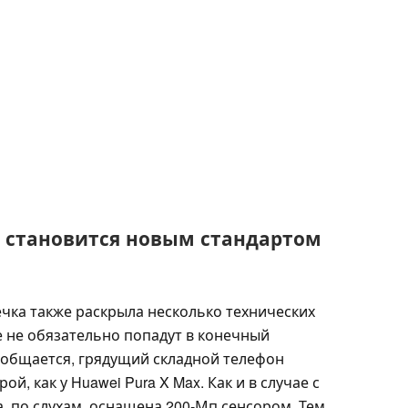
становится новым стандартом
чка также раскрыла несколько технических
е не обязательно попадут в конечный
сообщается, грядущий складной телефон
ой, как у Huawei Pura X Max. Как и в случае с
а, по слухам, оснащена 200-Мп сенсором. Тем