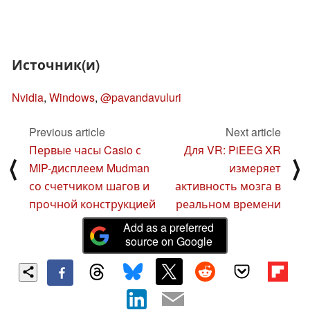
Источник(и)
Nvidia
,
Windows
,
@pavandavuluri
Previous article
Next article
Первые часы Casio с
Для VR: PiEEG XR
⟨
⟩
MIP-дисплеем Mudman
измеряет
со счетчиком шагов и
активность мозга в
прочной конструкцией
реальном времени
Add as a preferred
source on Google