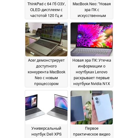
ThinkPad с 64 Гб ОЗУ,
MacBook Neo: "Новая
OLED-дисплеем с
эра ПК с
частотой 120 Гц и
искусственным
процессорами AMD
интеллектом" может
потерпеть фиаско
01 June 2026
из-за высоких цен и
Windows, говорит
инсайдер
31 May 2026
Acer демонстрирует
Новая эра ПК: Утечка
доступного
информации о
конкурента MacBook
ноутбуках Lenovo
Neo с новым
раскрывает первые
процессором
ноутбуки Nvidia N1X
Snapdragon
и высокие цены
31 May 2026
31
May 2026
Универсальный
Первое
ноутбук Dell XPS
практическое видео