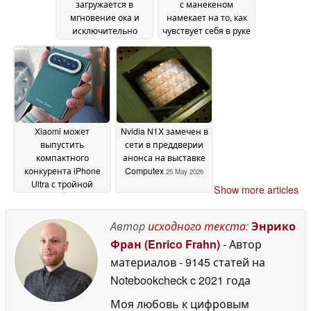
загружается в
с манекеном
мгновение ока и
намекает на то, как
исключительно
чувствует себя в руке
доступен по цене
конкурент iPhone
31
Ultra от Samsung
May 2026
28
May 2026
Xiaomi может
Nvidia N1X замечен в
выпустить
сети в преддверии
компактного
анонса на выставке
конкурента iPhone
Computex
25 May 2026
Ultra с тройной
Show more articles
камерой Leica и
основным датчиком
200 МП
Автор
исходного текста
:
Энрико
28 May 2026
Фран (Enrico Frahn)
- Автор
материалов
- 9145 статей на
Notebookcheck
c 2021 года
Моя любовь к цифровым