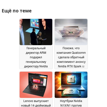
Ещё по теме
Генеральный
Похоже, что
директор ARM
компания Qualcomm
подарил
сделала обратный
генеральному
комплимент анонсу
директору Nvidia
Nvidia RTX Spark
02
Хуангу историческое
June 2026
устройство Windows-
ARM
03 June 2026
Lenovo выпускает
Ноутбуки Nvidia
новый 14-дюймовый
N1X/N1 против