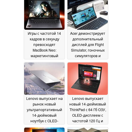
Игры с частотой 14
Acer демонстрирует
кадров в секунду
дополнительный
превосходят
дисплей для Flight
MacBook Neo:
Simulator, гоночных
маркетинговый
симуляторов и
отдел AMD пускает в
приложений для
ход вводящие в
повышения
заблуждение
производительности
заявления Apple
16
01 June 2026
June 2026
Lenovo выпускает на
Lenovo выпускает
рынок новый
новый 14-дюймовый
ультрапортативный
ThinkPad с 64 Гб ОЗУ,
14-дюймовый
OLED-дисплеем с
ноутбук с OLED-
частотой 120 Гц и
дисплеем с
процессорами AMD
разрешением 1 100