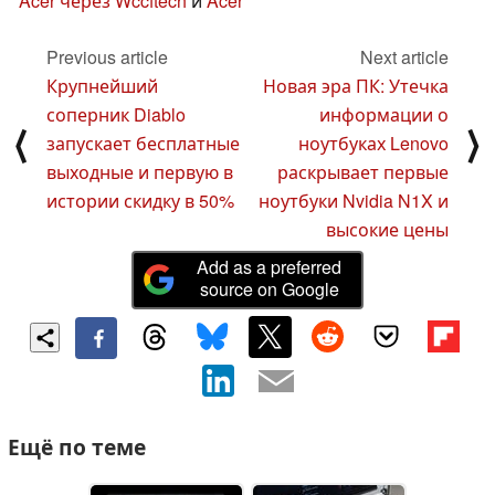
Acer через Wccftech
и
Acer
Previous article
Next article
Крупнейший
Новая эра ПК: Утечка
соперник Diablo
информации о
⟨
⟩
запускает бесплатные
ноутбуках Lenovo
выходные и первую в
раскрывает первые
истории скидку в 50%
ноутбуки Nvidia N1X и
высокие цены
Add as a preferred
source on Google
Ещё по теме