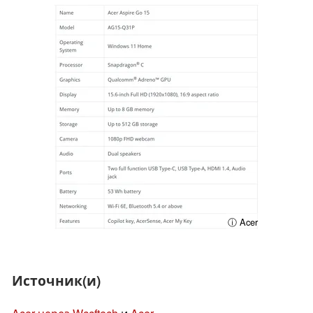
ⓘ Acer
Источник(и)