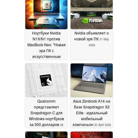
01 June 2026
нит и двумя слотами
SSD
01 June 2026
Ноутбуки Nvidia
Nvidia объявляет о
N1X/N1 против
новой эре ПК
31 May
MacBook Neo: "Новая
2026
эра ПК с
искусственным
интеллектом" может
потерпеть фиаско
из-за высоких цен и
Windows, говорит
инсайдер
31 May 2026
Qualcomm
Asus Zenbook A14 на
представляет
базе Snapdragon X2
Snapdragon C для
Elite - идеальный
Windows-ноутбуков
мобильный
за 300 долларов
компаньон
28
20 April 2026
May 2026