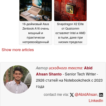
16-дюймовый Asus
Snapdragon X2 Elite
Zenbook A16 очень
от Qualcomm
мощный и
оставляет Intel и AMD
практически
в пыли, даже при
непревзойденный
низких пределах
при весе 1,2 кг
энергопотребления
16 April
Show more articles
2026
15 April 2026
Автор
исходного текста
:
Abid
Ahsan Shanto
- Senior Tech Writer
-
2926 статей на Notebookcheck
c 2023
года
contact me via:
@AbidAhsan
,
LinkedIn