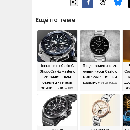
Ещё по теме
Новые часы Casio G-
Представлены семь
Shock GravityMaster с
новых часов Casio с
Ca
металлическим
минималистичным
т
безелем - теперь
дизайном
до
04 June 2026
официально
ко
04 June
2026
Новые
Три новые
Ca