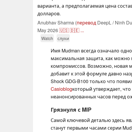
варианта, а предполагаемая цена состав
долларов.
Anubhav Sharma (
перевод
DeepL / Ninh Du
May 2026
🇺🇸
🇩🇪
...
Watch
слухи
Имя Mudman всегда означало одно 
максимальная защита, как можно
компромиссов. Возможно, новая м
добавит к этой формуле давно на
Shock GDG-B100 только что появил
Casioblog
который утверждает, что
неанонсированных часов перед о
Грязнуля с MIP
Самой ключевой деталью здесь яв
станут первыми часами серии Mud