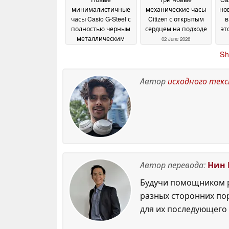
минималистичные
механические часы
но
часы Casio G-Steel с
Citizen с открытым
в
полностью черным
сердцем на подходе
эт
металлическим
02 June 2026
корпусом, солнечной
Sh
батареей Tough Solar
и Bluetooth
02 June 2026
Автор
исходного тек
Автор перевода:
Нин 
Будучи помощником р
разных сторонних по
для их последующего 