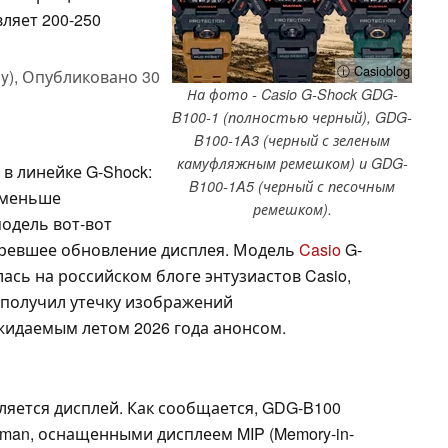
ляет 200-250
ⓘ Casioblog
y),
Опубликовано
30
На фото - Casio G-Shock GDG-
B100-1 (полностью черный), GDG-
B100-1A3 (черный с зеленым
камуфляжным ремешком) и GDG-
в линейке G-Shock:
B100-1A5 (черный с песочным
 меньше
ремешком).
одель вот-вот
зревшее обновление дисплея. Модель
Casio
G-
ась на российском блоге энтузиастов Casio,
 получил утечку изображений
жидаемым летом 2026 года анонсом.
ляется дисплей. Как сообщается, GDG-B100
man, оснащенными дисплеем MIP (Memory-in-