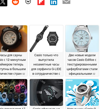
Часы для сауны
Casio только что
Две новые модели
sio с 12-минутным
выпустила
часов Casio Edifice с
аймером теперь
незаметные часы
текстурированными
ступны в большем
для серфинга G-LIDE
циферблатами стали
личестве стран
в сотрудничестве с
официальными
02
02
японским фондом
June 2026
June 2026
Surfrider Foundation
02
June 2026
sio представит 17
Casio официально
Новые часы Casio G-