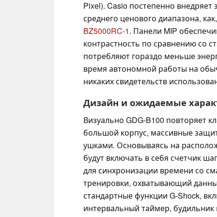
Pixel). Casio постепенно внедряет
среднего ценового диапазона, как
BZ5000RC-1
. Панели MIP обеспеч
контрастность по сравнению со с
потребляют гораздо меньше энерг
время автономной работы на обыч
никаких свидетельств использован
Дизайн и ожидаемые харак
Визуально GDG-B100 повторяет кл
большой корпус, массивные защи
ушками. Основываясь на располож
будут включать в себя счетчик шаг
для синхронизации времени со см
тренировки, охватывающий данные 
стандартные функции G-Shock, вк
интервальный таймер, будильник