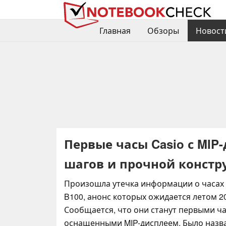
Главная
Обзоры
Новост
Первые часы Casio с MIP
шагов и прочной констр
Произошла утечка информации о часах 
B100, анонс которых ожидается летом 20
Сообщается, что они станут первыми ч
оснащенными MIP-дисплеем. Было назв