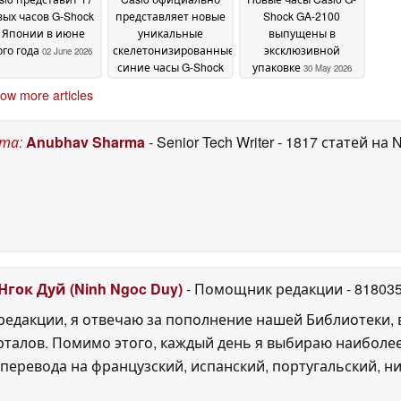
вых часов G-Shock
представляет новые
Shock GA-2100
 Японии в июне
уникальные
выпущены в
ого года
скелетонизированные
эксклюзивной
02 June 2026
синие часы G-Shock
упаковке
30 May 2026
Frogman и CasiOak
01
ow more articles
June 2026
ста
:
Anubhav Sharma
- Senior Tech Writer
- 1817 статей на 
Нгок Дуй (Ninh Ngoc Duy)
- Помощник редакции
- 81803
едакции, я отвечаю за пополнение нашей Библиотеки, 
рталов. Помимо этого, каждый день я выбираю наиболе
перевода на французский, испанский, португальский, ни