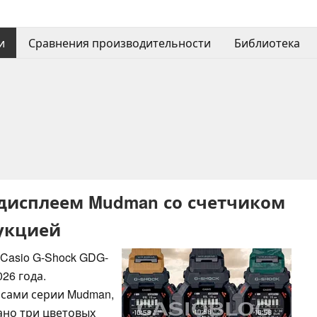
и
Сравнения производительности
Библиотека
-дисплеем Mudman со счетчиком
укцией
Casio G-Shock GDG-
26 года.
асами серии Mudman,
ано три цветовых