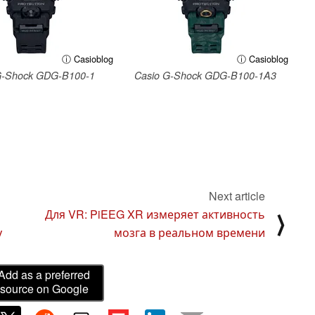
ⓘ Casioblog
ⓘ Casioblog
G-Shock GDG-B100-1
Casio G-Shock GDG-B100-1A3
Next article
Для VR: PiEEG XR измеряет активность
⟩
у
мозга в реальном времени
Add as a preferred
source on Google