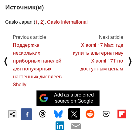
Источник(и)
Casio Japan (
1
,
2
),
Casio International
Previous article
Next article
Поддержка
Xiaomi 17 Max: где
нескольких
купить альтернативу
⟨
⟩
приборных панелей
Xiaomi 17T по
для популярных
доступным ценам
настенных дисплеев
Shelly
Add as a preferred
source on Google