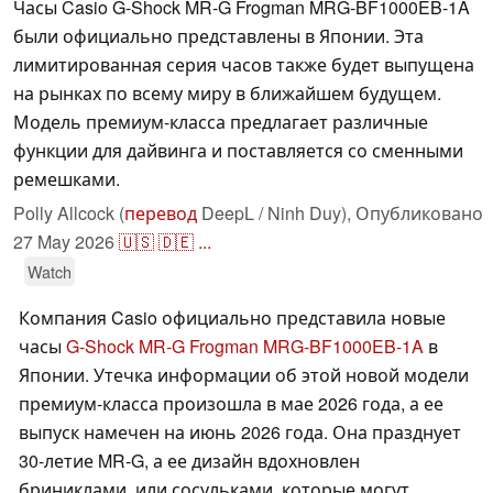
Часы Casio G-Shock MR-G Frogman MRG-BF1000EB-1A
были официально представлены в Японии. Эта
лимитированная серия часов также будет выпущена
на рынках по всему миру в ближайшем будущем.
Модель премиум-класса предлагает различные
функции для дайвинга и поставляется со сменными
ремешками.
Polly Allcock (
перевод
DeepL / Ninh Duy),
Опубликовано
27 May 2026
🇺🇸
🇩🇪
...
Watch
Компания Casio официально представила новые
часы
G-Shock MR-G Frogman MRG-BF1000EB-1A
в
Японии. Утечка информации об этой новой модели
премиум-класса произошла в мае 2026 года, а ее
выпуск намечен на июнь 2026 года. Она празднует
30-летие MR-G, а ее дизайн вдохновлен
бриниклами, или сосульками, которые могут