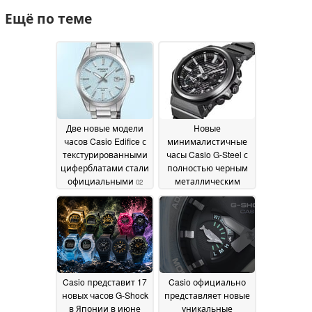
Ещё по теме
Две новые модели
Новые
часов Casio Edifice с
минималистичные
текстурированными
часы Casio G-Steel с
циферблатами стали
полностью черным
официальными
металлическим
02
корпусом, солнечной
June 2026
батареей Tough Solar
и Bluetooth
02 June 2026
Casio представит 17
Casio официально
новых часов G-Shock
представляет новые
в Японии в июне
уникальные