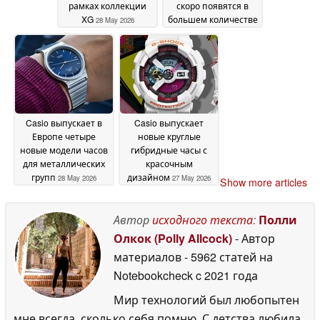
рамках коллекции
скоро появятся в
XG
большем количестве
28 May 2026
стран
28 May 2026
Casio выпускает в
Casio выпускает
Европе четыре
новые круглые
новые модели часов
гибридные часы с
для металлических
красочным
групп
дизайном
28 May 2026
27 May 2026
Show more articles
Автор
исходного текста
:
Полли
Олкок (Polly Allcock)
- Автор
материалов
- 5962 статей на
Notebookcheck
c 2021 года
Мир технологий был любопытен
мне всегда, сколько себя помню. С детства любила