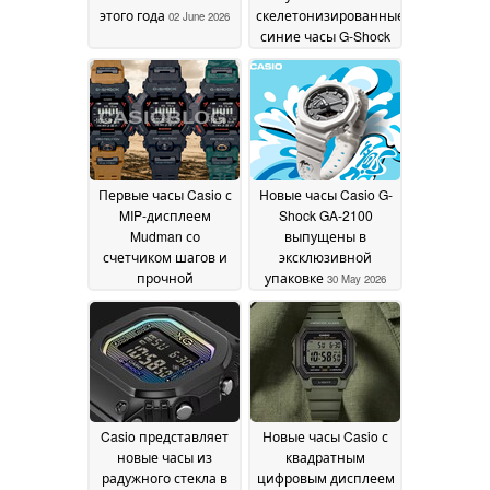
этого года
скелетонизированные
02 June 2026
синие часы G-Shock
Frogman и CasiOak
01
June 2026
Первые часы Casio с
Новые часы Casio G-
MIP-дисплеем
Shock GA-2100
Mudman со
выпущены в
счетчиком шагов и
эксклюзивной
прочной
упаковке
30 May 2026
конструкцией
30 May
2026
Casio представляет
Новые часы Casio с
новые часы из
квадратным
радужного стекла в
цифровым дисплеем