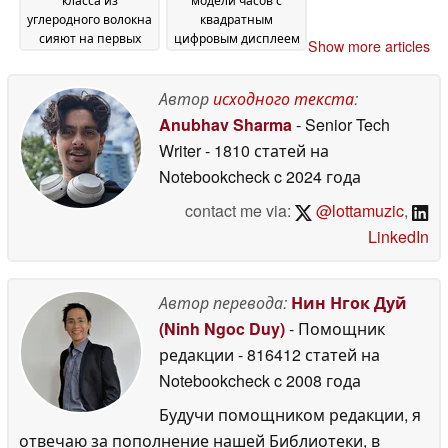
углеродного волокна
квадратным
сияют на первых
цифровым дисплеем
Show more articles
изображениях IRL
24
23 May 2026
May 2026
Автор
исходного текста
:
Anubhav Sharma
- Senior Tech
Writer
- 1810 статей на
Notebookcheck
c 2024 года
contact me via:
@lottamuzic
,
LinkedIn
Автор перевода:
Нин Нгок Дуй
(Ninh Ngoc Duy)
- Помощник
редакции
- 816412 статей на
Notebookcheck
c 2008 года
Будучи помощником редакции, я
отвечаю за пополнение нашей Библиотеки, в