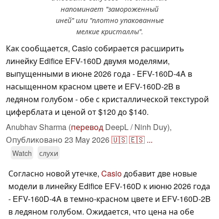
напоминает "замороженный
иней" или "плотно упакованные
мелкие кристаллы".
Как сообщается, Casio собирается расширить
линейку Edifice EFV-160D двумя моделями,
выпущенными в июне 2026 года - EFV-160D-4A в
насыщенном красном цвете и EFV-160D-2B в
ледяном голубом - обе с кристаллической текстурой
циферблата и ценой от $120 до $140.
Anubhav Sharma (
перевод
DeepL / Ninh Duy),
Опубликовано
23 May 2026
🇺🇸
🇪🇸
...
Watch
слухи
Согласно новой утечке,
Casio
добавит две новые
модели в линейку Edifice EFV-160D к июню 2026 года
- EFV-160D-4A в темно-красном цвете и EFV-160D-2B
в ледяном голубом. Ожидается, что цена на обе