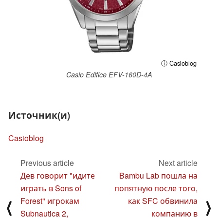
ⓘ Casioblog
Casio Edifice EFV-160D-4A
Источник(и)
Casioblog
Previous article
Next article
Дев говорит "идите
Bambu Lab пошла на
играть в Sons of
попятную после того,
Forest" игрокам
как SFC обвинила
⟨
⟩
Subnautica 2,
компанию в