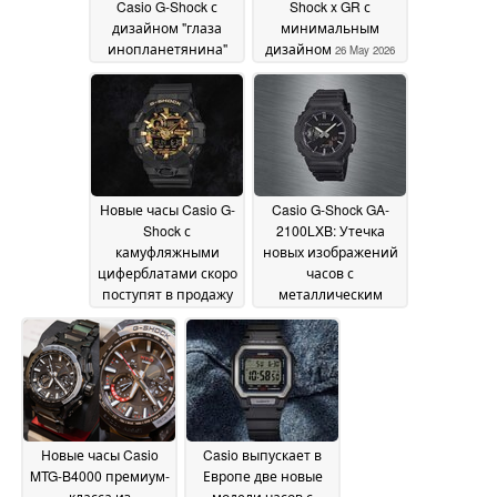
Casio G-Shock с
Shock x GR с
дизайном "глаза
минимальным
инопланетянина"
дизайном
26 May 2026
уже на подходе
26 May
2026
Новые часы Casio G-
Casio G-Shock GA-
Shock с
2100LXB: Утечка
камуфляжными
новых изображений
циферблатами скоро
часов с
поступят в продажу
металлическим
акцентом
26 May 2026
26 May 2026
Новые часы Casio
Casio выпускает в
MTG-B4000 премиум-
Европе две новые
класса из
модели часов с