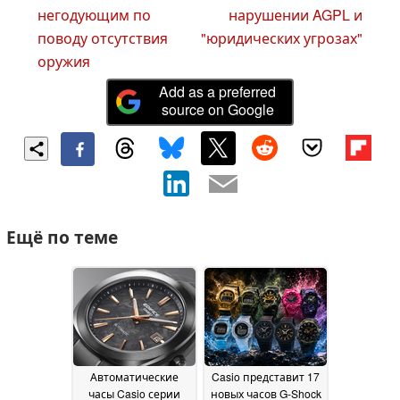
негодующим по
нарушении AGPL и
поводу отсутствия
"юридических угрозах"
оружия
Add as a preferred
source on Google
Ещё по теме
Автоматические
Casio представит 17
часы Casio серии
новых часов G-Shock