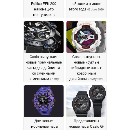
Edifice EFK-200
в Японии в июне
наконец-то
этого года
02 June 2026
поступили в
продажу в США, в
том числе с
циферблатом из
кованого
углеродного волокна
09 July 2026
Casio выпускает
Casio выпускает
новые премиальные
новые круглые
часы для дайвинга
гибридные часы с
со сменными
красочным
ремешками
дизайном
27 May
27 May 2026
2026
Две новые
Представлены
гибридные часы
новые часы Casio G-