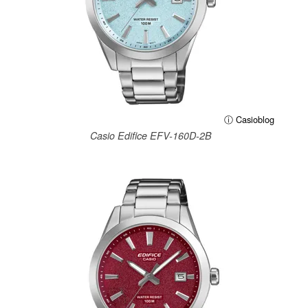
ⓘ Casioblog
Casio Edifice EFV-160D-2B