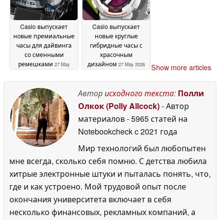
Casio выпускает
Casio выпускает
новые премиальные
новые круглые
часы для дайвинга
гибридные часы с
со сменными
красочным
ремешками
дизайном
27 May
27 May 2026
Show more articles
2026
Автор
исходного текста
:
Полли
Олкок (Polly Allcock)
- Автор
материалов
- 5965 статей на
Notebookcheck
c 2021 года
Мир технологий был любопытен
мне всегда, сколько себя помню. С детства любила
хитрые электронные штуки и пыталась понять, что,
где и как устроено. Мой трудовой опыт после
окончания университета включает в себя
несколько финансовых, рекламных компаний, а