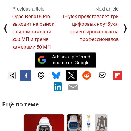
Previous article
Next article
Oppo Reno16 Pro
iFlytek представляет три
выходит на рынок
цифровых ноутбука,
⟨
⟩
с одной камерой
ориентированных на
200 МП и тремя
профессионалов
камерами 50 МП
Add as a preferred
source on Google
Ещё по теме