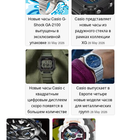
Новые часы Casio G-
Casio представляет
Shock GA-2100
новые часы из
выпущены в
радужного стекла в
эксклюзивной
рамках коллекции
упаковке
XG
30 May 2026
28 May 2026
Новые часы Casio с
Casio выпускает в
квадратным
Европе четыре
цифровым дисплеем
новые модели часов
скоро появятся в
для металлических
большем количестве
групп
28 May 2026
стран
28 May 2026