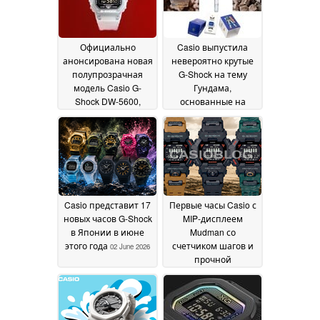
Официально
Casio выпустила
анонсирована новая
невероятно крутые
полупрозрачная
G-Shock на тему
модель Casio G-
Гундама,
Shock DW-5600,
основанные на
выпущенная
классических DW-
ограниченной
5600
05 June 2026
серией
18 June 2026
Casio представит 17
Первые часы Casio с
новых часов G-Shock
MIP-дисплеем
в Японии в июне
Mudman со
этого года
счетчиком шагов и
02 June 2026
прочной
конструкцией
30 May
2026