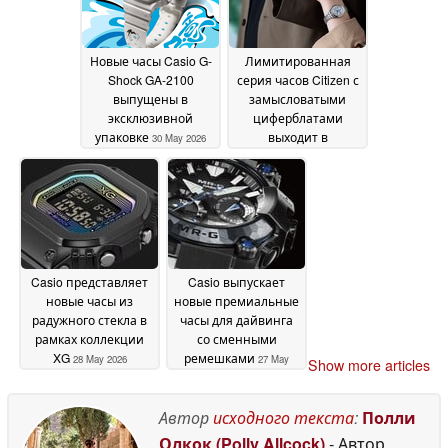
Новые часы Casio G-
Лимитированная
Shock GA-2100
серия часов Citizen с
выпущены в
замысловатыми
эксклюзивной
циферблатами
упаковке
выходит в
30 May 2026
ближайшее время
29
May 2026
Casio представляет
Casio выпускает
новые часы из
новые премиальные
радужного стекла в
часы для дайвинга
рамках коллекции
со сменными
XG
ремешками
28 May 2026
27 May
Show more articles
2026
Автор
исходного текста
:
Полли
Олкок (Polly Allcock)
- Автор