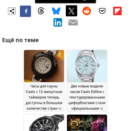
Ещё по теме
Часы для сауны
Две новые модели
Casio с 12-минутным
часов Casio Edifice с
таймером теперь
текстурированными
доступны в большем
циферблатами стали
количестве стран
официальными
02
02
June 2026
June 2026