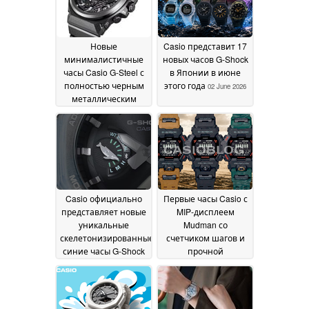
Новые
Casio представит 17
минималистичные
новых часов G-Shock
часы Casio G-Steel с
в Японии в июне
полностью черным
этого года
02 June 2026
металлическим
корпусом, солнечной
батареей Tough Solar
и Bluetooth
02 June 2026
Casio официально
Первые часы Casio с
представляет новые
MIP-дисплеем
уникальные
Mudman со
скелетонизированные
счетчиком шагов и
синие часы G-Shock
прочной
Frogman и CasiOak
конструкцией
01
30 May
June 2026
2026