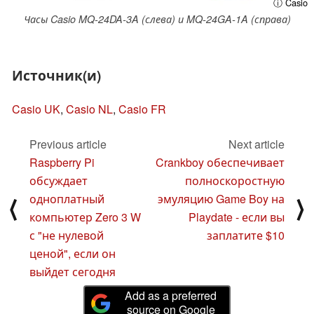
ⓘ Casio
Часы Casio MQ-24DA-3A (слева) и MQ-24GA-1A (справа)
Источник(и)
Casio UK
,
Casio NL
,
Casio FR
Previous article
Next article
Raspberry Pi
Crankboy обеспечивает
обсуждает
полноскоростную
одноплатный
эмуляцию Game Boy на
⟨
⟩
компьютер Zero 3 W
Playdate - если вы
с "не нулевой
заплатите $10
ценой", если он
выйдет сегодня
Add as a preferred
source on Google