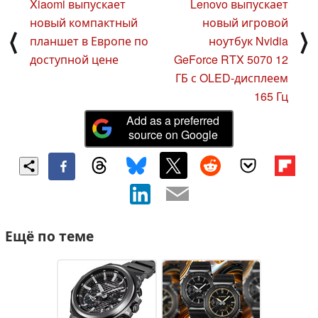
Xiaomi выпускает
Lenovo выпускает
новый компактный
новый игровой
⟨
⟩
планшет в Европе по
ноутбук Nvidia
доступной цене
GeForce RTX 5070 12
ГБ с OLED-дисплеем
165 Гц
Add as a preferred
source on Google
Ещё по теме