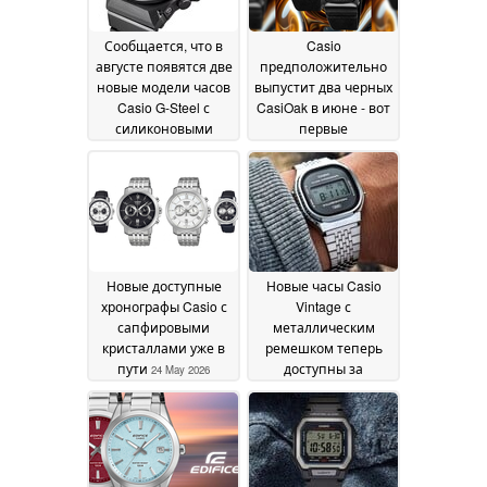
Сообщается, что в
Casio
августе появятся две
предположительно
новые модели часов
выпустит два черных
Casio G-Steel с
CasiOak в июне - вот
силиконовыми
первые
ремешками
просочившиеся
24 July 2026
изображения
25 May
2026
Новые доступные
Новые часы Casio
хронографы Casio с
Vintage с
сапфировыми
металлическим
кристаллами уже в
ремешком теперь
пути
доступны за
24 May 2026
пределами Японии
23 May 2026