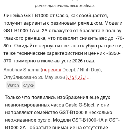
ранее просочившиеся модели.
Линейка GST-B1000 от Casio, как сообщается,
получит варианты с резиновым ремешком. Модели
GST-B1000-1A и -2A откажутся от браслета в пользу
гладкого ремешка, что позволит снизить вес до ~70-
80 г. Ожидайте черную и светло-голубую расцветки,
те же технические характеристики и ценник ~$350-
370 примерно в июле-августе 2026 года.
Anubhav Sharma (
перевод
DeepL / Ninh Duy),
Опубликовано
20 May 2026
🇺🇸
🇩🇪
...
Watch
слухи
Только что появились изображения еще двух
неанонсированных часов Casio G-Steel, и они
направляют семейство GST-B1000 в несколько
неожиданное русло. Модели GST-B1000-1A и GST-
B1000-2A - обратите внимание на отсутствие