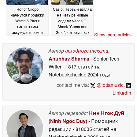
Honor Скоро
Casio: Первый взгляд
начнутся продажи
на четыре новые
Watch 6 Plus с
модели часов G-
гигантским
Shock "Camo and
аккумулятором и
Gold", которые, как
Show more articles
AMOLED-дисплеем с
сообщается, будут
яркостью 3 000 нит
выпущены в июне
21
Автор
исходного текста
:
22 May 2026
May 2026
Anubhav Sharma
- Senior Tech
Writer
- 1817 статей на
Notebookcheck
c 2024 года
contact me via:
@lottamuzic
,
LinkedIn
Автор перевода:
Нин Нгок Дуй
(Ninh Ngoc Duy)
- Помощник
редакции
- 818035 статей на
Notebookcheck
c 2008 года