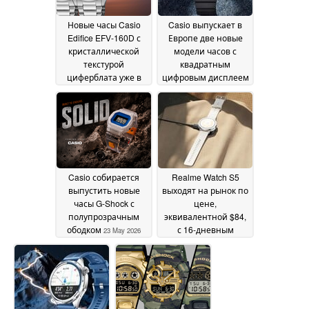
Новые часы Casio
Casio выпускает в
Edifice EFV-160D с
Европе две новые
кристаллической
модели часов с
текстурой
квадратным
циферблата уже в
цифровым дисплеем
пути
23 May 2026
23 May 2026
Casio собирается
Realme Watch S5
выпустить новые
выходят на рынок по
часы G-Shock с
цене,
полупрозрачным
эквивалентной $84,
ободком
с 16-дневным
23 May 2026
временем работы
22
May 2026