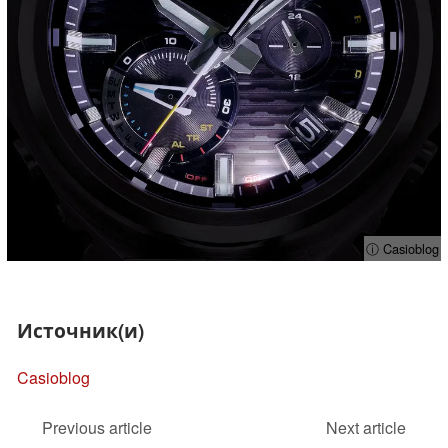
ⓘ Casioblog
Источник(и)
Casioblog
Previous article
Next article