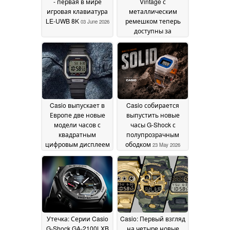
- первая в мире
Vintage с
игровая клавиатура
металлическим
LE-UWB 8K
ремешком теперь
03 June 2026
доступны за
пределами Японии
23 May 2026
Casio выпускает в
Casio собирается
Европе две новые
выпустить новые
модели часов с
часы G-Shock с
квадратным
полупрозрачным
цифровым дисплеем
ободком
23 May 2026
23 May 2026
Утечка: Серии Casio
Casio: Первый взгляд
G-Shock GA-2100LXB
на четыре новые