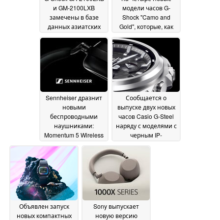
и GM-2100LXB
модели часов G-
замечены в базе
Shock "Camo and
данных азиатских
Gold", которые, как
ритейлеров
сообщается, будут
22 May
выпущены в июне
2026
21
May 2026
Sennheiser дразнит
Сообщается о
новыми
выпуске двух новых
беспроводными
часов Casio G-Steel
наушниками:
наряду с моделями с
Momentum 5 Wireless
черным IP-
изображены перед
покрытием
20 May 2026
выпуском
21 May 2026
Объявлен запуск
Sony выпускает
новых компактных
новую версию