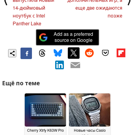
⟨
⟩
14-дюймовый
еще две ожидаются
ноутбук с Intel
позже
Panther Lake
Add as a preferred
source on Google
Ещё по теме
Cherry Xtrfy K63W Pro
Новые часы Casio