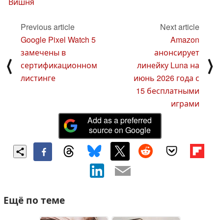
Вишня
Previous article
Next article
Google Pixel Watch 5
Amazon
замечены в
анонсирует
⟨
⟩
сертификационном
линейку Luna на
листинге
июнь 2026 года с
15 бесплатными
играми
Add as a preferred
source on Google
Ещё по теме