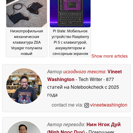
заказа
2026
14 May 2026
Низкопрофильная
Pi Slate: Мобильное
механическая
устройство Raspberry
клавиатура ZSA
Pi 5 с клавиатурой,
Voyager получила
аккумулятором и
новый
сенсорным экраном
Show more articles
мультисенсорный
12 May 2026
тачпад с обратной
совместимостью
Автор
исходного текста
:
Vineet
14
May 2026
Washington
- Tech Writer
- 877
статей на Notebookcheck
c 2025
года
contact me via:
vineetwashington
Автор перевода:
Нин Нгок Дуй
(Ninh Ngoc Duy)
- Помощник