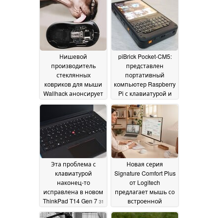
Нишевой
piBrick Pocket-CM5:
производитель
представлен
стеклянных
портативный
ковриков для мыши
компьютер Raspberry
Wallhack анонсирует
Pi с клавиатурой и
мышь со сменными
AMOLED-дисплеем
01
батареями и
June 2026
клавиатуру
размером 65%
22 July
2026
Эта проблема с
Новая серия
клавиатурой
Signature Comfort Plus
наконец-то
от Logitech
исправлена в новом
предлагает мышь со
ThinkPad T14 Gen 7
встроенной
31
подушкой для
May 2026