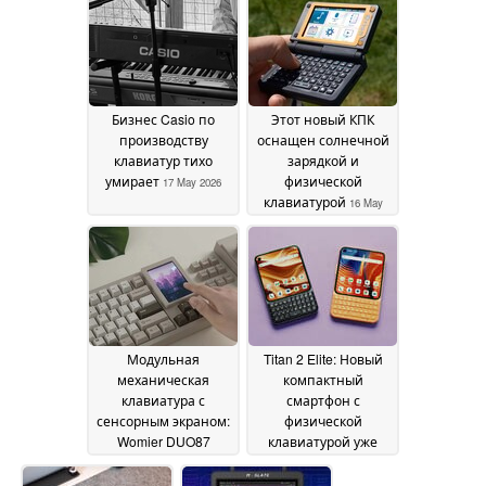
ладоней и
клавиатуру с мягкой
подставкой для
запястий из
двойной пены
29 May
2026
Бизнес Casio по
Этот новый КПК
производству
оснащен солнечной
клавиатур тихо
зарядкой и
умирает
физической
17 May 2026
клавиатурой
16 May
2026
Модульная
Titan 2 Elite: Новый
механическая
компактный
клавиатура с
смартфон с
сенсорным экраном:
физической
Womier DUO87
клавиатурой уже
поступит в продажу
доступен для
по цене $99
предварительного
14 May