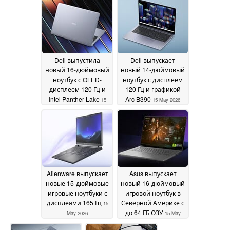
Dell выпустила
Dell выпускает
новый 16-дюймовый
новый 14-дюймовый
ноутбук с OLED-
ноутбук с дисплеем
дисплеем 120 Гц и
120 Гц и графикой
Intel Panther Lake
Arc B390
15
15 May 2026
May 2026
Alienware выпускает
Asus выпускает
новые 15-дюймовые
новый 16-дюймовый
игровые ноутбуки с
игровой ноутбук в
дисплеями 165 Гц
Северной Америке с
15
до 64 ГБ ОЗУ
May 2026
15 May
2026