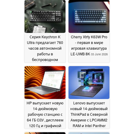
Серия Keychron K
Cherry Xtrfy K63W Pro
Ultra предлагает 760
- первая в мире
часов автономной
игровая клавиатура
работы в
LE-UWB 8K
03 June 2026
беспроводном
режиме для более
доступных
механических
клавиатур
12 June 2026
HP выпускает новую
Lenovo выпускает
14-дюймовую
новый 14-дюймовый
рабочую станцию с
ThinkPad в Северной
64 ГБ ОЗУ, дисплеем
Америке с LPCAMM2
120 Гц и графикой
RAM и Intel Panther
Nvidia
Lake
02 June 2026
15 May 2026