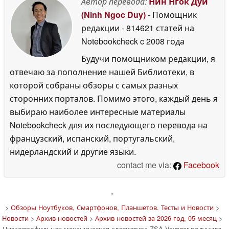
Автор перевода:
Нин Нгок Дуй
(Ninh Ngoc Duy)
- Помощник
редакции
- 814621 статей на
Notebookcheck
c 2008 года
Будучи помощником редакции, я
отвечаю за пополнение нашей Библиотеки, в
которой собраны обзоры с самых разных
сторонних порталов. Помимо этого, каждый день я
выбираю наиболее интересные материалы
Notebookcheck для их последующего перевода на
французский, испанский, португальский,
нидерландский и другие языки.
contact me via:
Facebook
'
>
Обзоры Ноутбуков, Смартфонов, Планшетов. Тесты и Новости
>
Новости
>
Архив новостей
>
Архив новостей за 2026 год, 05 месяц
>
Низкопрофильная механическая клавиатура ZSA Voyager получила