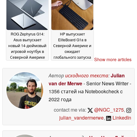
ROG Zephyrus G14:
HP выпускает
Asus выпускает
EliteBoard G1a в
новый 14-дюймовый
Северной Америке и
игровой ноутбук в
ожидает
Северной Америке
глобального запуска
Show more articles
без GeForce RTX
14 May 2026
5080
15 May 2026
Автор
исходного текста
:
Julian
van der Merwe
- Senior News Writer
-
1356 статей на Notebookcheck
c
2022 года
contact me via:
@NGC_1275
,
julian_vandermerwe
,
LinkedIn