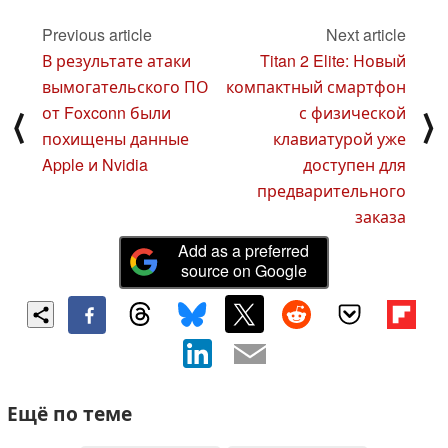
Previous article
Next article
В результате атаки
Titan 2 Elite: Новый
вымогательского ПО
компактный смартфон
от Foxconn были
с физической
⟨
⟩
похищены данные
клавиатурой уже
Apple и Nvidia
доступен для
предварительного
заказа
Add as a preferred
source on Google
Ещё по теме