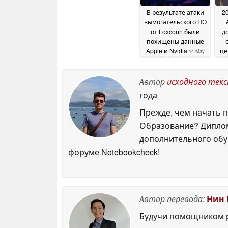
В результате атаки
20
вымогательского ПО
от Foxconn были
до
похищены данные
Apple и Nvidia
це
14 May
2026
Автор
исходного тек
года
Прежде, чем начать п
Образование? Диплом
дополнительного обуч
форуме Notebookcheck!
Автор перевода:
Нин 
Будучи помощником р