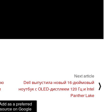
Next article
ию
Dell выпустила новый 16-дюймовый
⟩
и
ноутбук с OLED-дисплеем 120 Гц и Intel
Panther Lake
Add as a preferred
source on Google