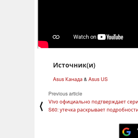
Источник(и)
Asus Канада
&
Asus US
Previous article
Vivo официально подтверждает сер
⟨
S60: утечка раскрывает подробност