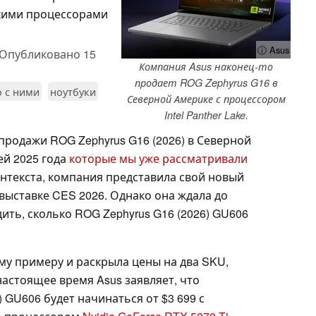
кими процессорами
ⓘ Asus
Опубликовано
15
Компания Asus наконец-то
продает ROG Zephyrus G16 в
о с ними
ноутбуки
Северной Америке с процессором
Intel Panther Lake.
продажи ROG Zephyrus G16 (2026) в Северной
ей 2025 года
которые мы уже рассматривали
контекста, компания представила свой новый
выставке CES 2026. Однако она ждала до
ить, сколько ROG Zephyrus G16 (2026) GU606
му примеру и раскрыла цены на два SKU,
настоящее время Asus заявляет, что
 GU606 будет начинаться от $3 699 с