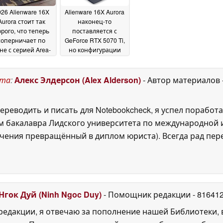
26 Alienware 16X
Alienware 16X Aurora
Aurora стоит так
наконец-то
рого, что теперь
поставляется с
соперничает по
GeForce RTX 5070 Ti,
не с серией Area-
но конфигурации
51
могут вызвать
14 May 2026
недовольство
13 May
ста
:
Алекс Элдерсон (Alex Alderson)
- Автор материалов
2026
ереводить и писать для Notebookcheck, я успел поработа
 бакалавра Лидского университета по международной и
ения превращённый в диплом юриста). Всегда рад перек
Нгок Дуй (Ninh Ngoc Duy)
- Помощник редакции
- 81641
едакции, я отвечаю за пополнение нашей Библиотеки, 