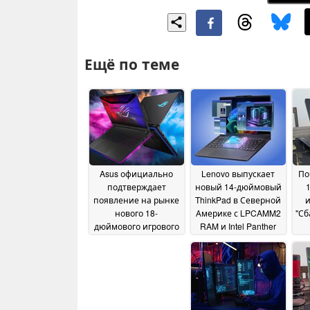
Ещё по теме
Asus официально
Lenovo выпускает
По
подтверждает
новый 14-дюймовый
появление на рынке
ThinkPad в Северной
и
нового 18-
Америке с LPCAMM2
"Сб
дюймового игрового
RAM и Intel Panther
ноутбука с
Lake
"Пр
15 May 2026
увеличенной
производительностью
320 Вт и 4K Mini LED
дисплеем
16 May 2026