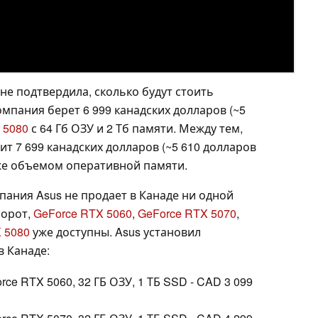
е подтвердила, сколько будут стоить
мпания берет 6 999 канадских долларов (~5
 5080
с 64 Гб ОЗУ и 2 Тб памяти. Между тем,
ит 7 699 канадских долларов (~5 610 долларов
же объемом оперативной памяти.
пания Asus не продает в Канаде ни одной
борот,
GeForce RTX 5060
,
GeForce RTX 5070
,
 5080
уже доступны. Asus установил
в Канаде:
Force RTX 5060, 32 ГБ ОЗУ, 1 ТБ SSD - CAD 3 099