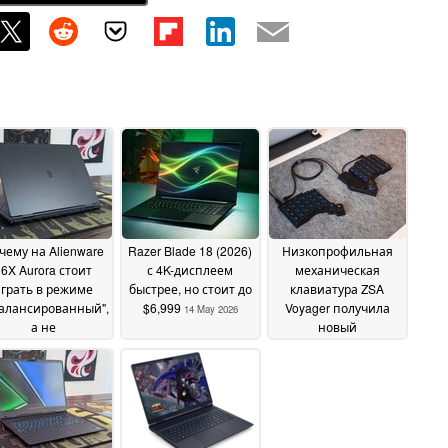
чему на Alienware
Razer Blade 18 (2026)
Низкопрофильная
16X Aurora стоит
с 4K-дисплеем
механическая
грать в режиме
быстрее, но стоит до
клавиатура ZSA
алансированный",
$6,999
Voyager получила
14 May 2026
а не
новый
оизводительность"
мультисенсорный
тачпад с обратной
15 May 2026
совместимостью
14
May 2026