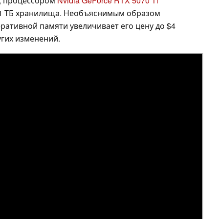
6H, процессором
Nvidia GeForce RTX 5070 Ti
 1 ТБ хранилища. Необъяснимым образом
еративной памяти увеличивает его цену до $4
угих изменений.