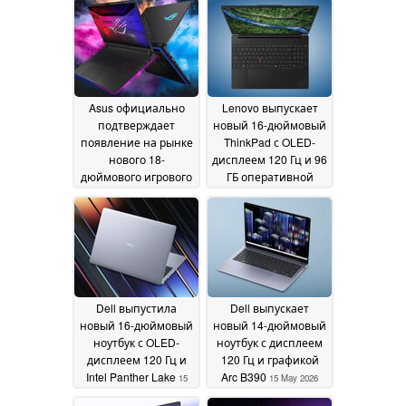
Asus официально
Lenovo выпускает
подтверждает
новый 16-дюймовый
появление на рынке
ThinkPad с OLED-
нового 18-
дисплеем 120 Гц и 96
дюймового игрового
ГБ оперативной
ноутбука с
памяти LPCAMM2
16
увеличенной
May 2026
производительностью
320 Вт и 4K Mini LED
дисплеем
16 May 2026
Dell выпустила
Dell выпускает
новый 16-дюймовый
новый 14-дюймовый
ноутбук с OLED-
ноутбук с дисплеем
дисплеем 120 Гц и
120 Гц и графикой
Intel Panther Lake
Arc B390
15
15 May 2026
May 2026