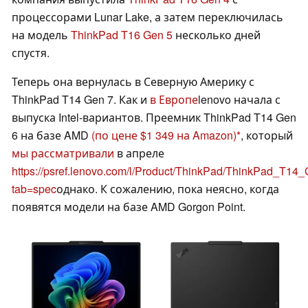
процессорами Lunar Lake, а затем переключилась
на модель
ThinkPad T16 Gen 5
несколько дней
спустя.
Теперь она вернулась в Северную Америку с
ThinkPad T14 Gen 7. Как и
в Европе
lenovo начала с
выпуска Intel-вариантов. Преемник ThinkPad T14 Gen
6 на базе AMD
(по цене $1 349 на Amazon)
, который
мы рассматривали
в апреле
https://psref.lenovo.com/l/Product/ThinkPad/ThinkPad_T
tab=spec
однако. К сожалению, пока неясно, когда
появятся модели на базе AMD Gorgon Point.