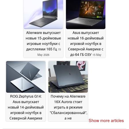
Alienware выпускает
Asus выпускает
новые 15-дюймовые
новый 16-дюймовый
игровые ноутбуки с
игровой ноутбук в
дисплеями 165 Гц
Северной Америке с
15
до 64 ГБ ОЗУ
May 2026
15 May
2026
ROG Zephyrus G14:
Почему на Alienware
Asus выпускает
16X Aurora стоит
новый 14-дюймовый
играть в режиме
игровой ноутбук в
"Сбалансированный",
Северной Америке
а не
Show more articles
без GeForce RTX
"Производительность"
5080