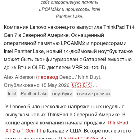
себе оперативную память
LPCAMM2 и процессоры Intel
Panther Lake.
Компания Lenovo наконец-то выпустила ThinkPad T14
Gen 7 в Северной Америке. Оснащенный
оперативной памятью LPCAMM2 и процессорами
Intel Panther Lake, новый 14-дюймовый ноутбук также
может быть сконфигурирован с батареей емкостью
до 75 Втч и OLED-дисплеем VRR 30-120 Гц.
Alex Alderson (
перевод
DeepL / Ninh Duy),
Опубликовано
15 May 2026
🇺🇸
🇪🇸
...
Intel
Panther Lake
ноутбуки
свежие релизы
У Lenovo было несколько напряженных недель с
выпуском новых ThinkPad в Северной Америке. В
конце апреля компания начала продажи
ThinkPad
X1 2-в-1 Gen 11
в Канаде и США. Вскоре после этого
компания выпустила
ThinkPad T16 Gen 4
с