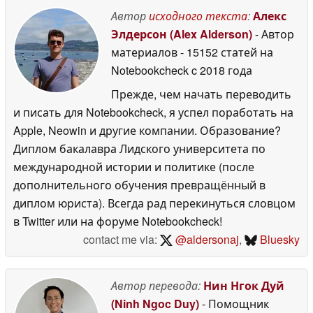
15 May 2026
15 May 2026
Автор
исходного текста
:
Алекс
Элдерсон (Alex Alderson)
- Автор
материалов
- 15152 статей на
Notebookcheck
c 2018 года
Прежде, чем начать переводить
и писать для Notebookcheck, я успел поработать на
Apple, Neowin и другие компании. Образование?
Диплом бакалавра Лидского университета по
международной истории и политике (после
дополнительного обучения превращённый в
диплом юриста). Всегда рад перекинуться словцом
в Twitter или на форуме Notebookcheck!
contact me via:
@aldersonaj
,
Bluesky
Автор перевода:
Нин Нгок Дуй
(Ninh Ngoc Duy)
- Помощник