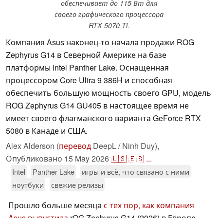
обеспечивает до 115 Вт для
своего графического процессора
RTX 5070 Ti.
Компания Asus наконец-то начала продажи ROG
Zephyrus G14 в Северной Америке на базе
платформы Intel Panther Lake. Оснащенная
процессором Core Ultra 9 386H и способная
обеспечить большую мощность своего GPU, модель
ROG Zephyrus G14 GU405 в настоящее время не
имеет своего флагманского варианта GeForce RTX
5080 в Канаде и США.
Alex Alderson (
перевод
DeepL / Ninh Duy),
Опубликовано
15 May 2026
🇺🇸
🇪🇸
...
Intel
Panther Lake
игры и всё, что связано с ними
ноутбуки
свежие релизы
Прошло больше месяца
с тех пор, как компания
Asus выпустила
rOG Zephyrus G14 (2026) в Европе.