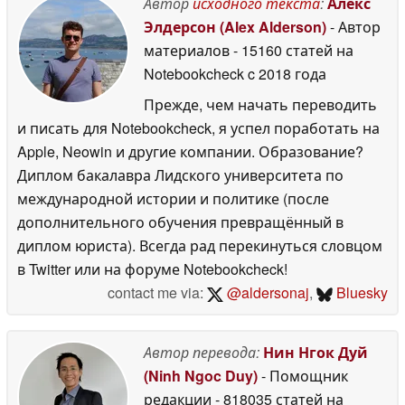
Автор
исходного текста
:
Алекс
May 2026
Элдерсон (Alex Alderson)
- Автор
материалов
- 15160 статей на
Notebookcheck
c 2018 года
Прежде, чем начать переводить
и писать для Notebookcheck, я успел поработать на
Apple, Neowin и другие компании. Образование?
Диплом бакалавра Лидского университета по
международной истории и политике (после
дополнительного обучения превращённый в
диплом юриста). Всегда рад перекинуться словцом
в Twitter или на форуме Notebookcheck!
contact me via:
@aldersonaj
,
Bluesky
Автор перевода:
Нин Нгок Дуй
(Ninh Ngoc Duy)
- Помощник
редакции
- 818035 статей на