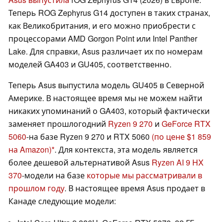
Теперь ROG Zephyrus G14 доступен в таких странах,
как Великобритания, и его можно приобрести с
процессорами AMD Gorgon Point или Intel Panther
Lake. Для справки, Asus различает их по номерам
моделей GA403 и GU405, соответственно.
Теперь Asus выпустила модель GU405 в Северной
Америке. В настоящее время мы не можем найти
никаких упоминаний о GA403, который фактически
заменяет прошлогодний
Ryzen 9 270
и
GeForce RTX
5060
-на базе Ryzen 9 270 и RTX 5060
(по цене $1 859
на Amazon)
. Для контекста, эта модель является
более дешевой альтернативой Asus
Ryzen AI 9 HX
370
-модели на базе
которые мы рассматривали в
прошлом году
. В настоящее время Asus продает в
Канаде следующие модели: