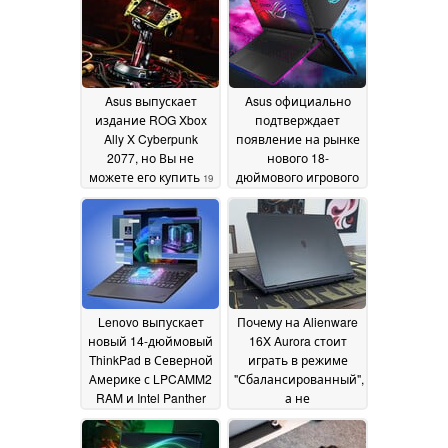
которая стоит на 600
Ti
21 June 2026
долларов дешевле,
по-прежнему
остается очень
хорошим выбором
23
Asus выпускает
Asus официально
June 2026
издание ROG Xbox
подтверждает
Ally X Cyberpunk
появление на рынке
2077, но Вы не
нового 18-
можете его купить
дюймового игрового
19
ноутбука с
May 2026
увеличенной
производительностью
320 Вт и 4K Mini LED
дисплеем
16 May 2026
Lenovo выпускает
Почему на Alienware
новый 14-дюймовый
16X Aurora стоит
ThinkPad в Северной
играть в режиме
Америке с LPCAMM2
"Сбалансированный",
RAM и Intel Panther
а не
Lake
"Производительность"
15 May 2026
15 May 2026