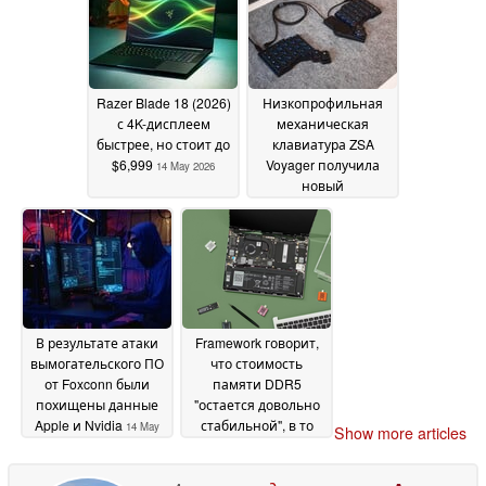
Razer Blade 18 (2026)
Низкопрофильная
с 4K-дисплеем
механическая
быстрее, но стоит до
клавиатура ZSA
$6,999
Voyager получила
14 May 2026
новый
мультисенсорный
тачпад с обратной
совместимостью
14
May 2026
В результате атаки
Framework говорит,
вымогательского ПО
что стоимость
от Foxconn были
памяти DDR5
похищены данные
"остается довольно
Apple и Nvidia
стабильной", в то
14 May
Show more articles
время как она снова
2026
повышает цены
14