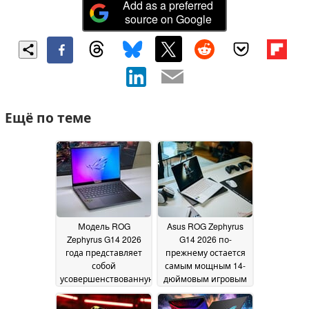
Add as a preferred
source on Google
Ещё по теме
Модель ROG
Asus ROG Zephyrus
Zephyrus G14 2026
G14 2026 по-
года представляет
прежнему остается
собой
самым мощным 14-
усовершенствованную
дюймовым игровым
версию, однако
ноутбуком благодаря
модель 2025 года,
видеокарте RTX 5070