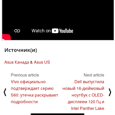
Источник(и)
Asus Канада
&
Asus US
Previous article
Next article
Vivo официально
Dell выпустила
подтверждает серию
новый 16-дюймовый
⟨
⟩
S60: утечка раскрывает
ноутбук с OLED-
подробности
дисплеем 120 Гц и
Intel Panther Lake