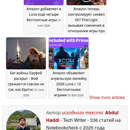
Amazon добавляет в
Amazon теперь
Luna ещё четыре
контролирует сиквел
бесплатные игры
007 First Light,
16
вызывая сомнения в
June 2026
отношении игры про
Джеймса Бонда
04
June 2026
Бог войны Лауфей
Amazon объявляет
раскрыт - Фей
апрельскую линейку
сражается совсем не
2026 Luna с 12
так, как Кратос
бесплатными
03 June
играми
2026
03 April 2026
Show more articles
Автор
исходного текста
:
Abdul
Haddi
- Tech Writer
- 336 статей на
Notebookcheck
c 2025 года