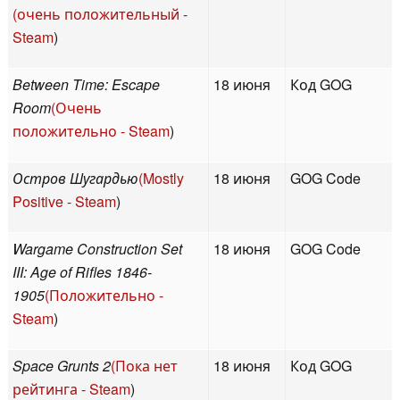
(очень положительный -
Steam
)
Between Time: Escape
18 июня
Код GOG
Room
(Очень
положительно - Steam
)
Остров Шугардью
(Mostly
18 июня
GOG Code
Positive - Steam
)
Wargame Construction Set
18 июня
GOG Code
III: Age of Rifles 1846-
1905
(Положительно -
Steam
)
Space Grunts 2
(Пока нет
18 июня
Код GOG
рейтинга - Steam
)