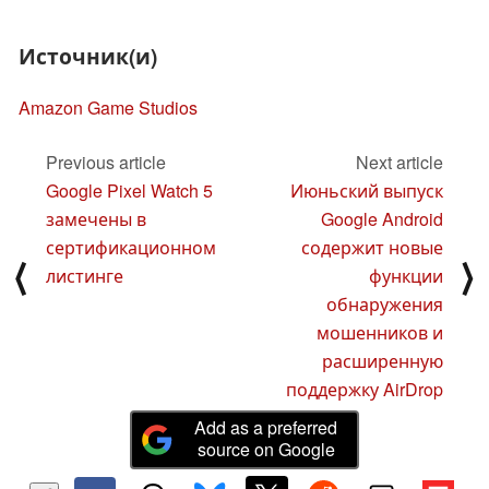
Источник(и)
Amazon Game Studios
Previous article
Next article
Google Pixel Watch 5
Июньский выпуск
замечены в
Google Android
сертификационном
содержит новые
⟨
⟩
листинге
функции
обнаружения
мошенников и
расширенную
поддержку AirDrop
Add as a preferred
source on Google