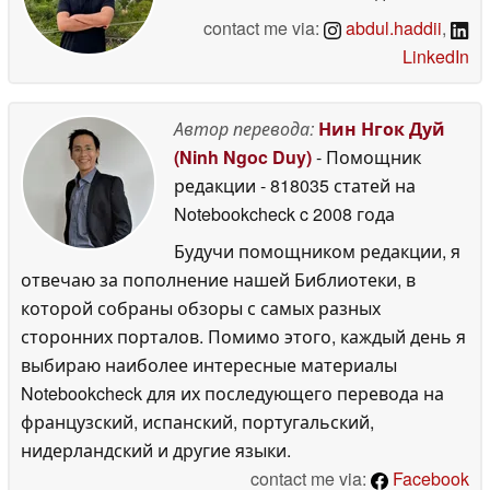
contact me via:
abdul.haddii
,
LinkedIn
Автор перевода:
Нин Нгок Дуй
(Ninh Ngoc Duy)
- Помощник
редакции
- 818035 статей на
Notebookcheck
c 2008 года
Будучи помощником редакции, я
отвечаю за пополнение нашей Библиотеки, в
которой собраны обзоры с самых разных
сторонних порталов. Помимо этого, каждый день я
выбираю наиболее интересные материалы
Notebookcheck для их последующего перевода на
французский, испанский, португальский,
нидерландский и другие языки.
contact me via:
Facebook