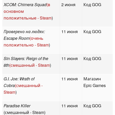
XCOM: Chimera Squad
(в
2 июня
Код GOG
основном
положительные - Steam
)
Проверено на людях:
11 июня
Код GOG
Escape Room
(очень
положительно - Steam
)
Sin Slayers: Reign of the
11 июня
Код GOG
8th
(смешанный - Steam
)
G.I. Joe: Wrath of
11 июня
Магазин
Cobra
(смешанный -
Epic Games
Steam
)
Paradise Killer
11 июня
Код GOG
(смешанный - Steam)