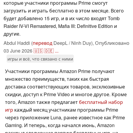
которые участники программы Prime смогут
загрузить и играть бесплатно в этом месяце. Всего
будет добавлено 15 игр, и в их число входят Tomb
Raider IV-VI Remastered, Mafia III: Definitive Edition и
другие.
Abdul Haddi (
перевод
DeepL / Ninh Duy),
Опубликовано
03 June 2026
🇺🇸
🇩🇪
...
игры и всё, что связано с ними
Участники программы Amazon Prime получают
множество преимуществ, таких как быстрая
доставка соответствующих товаров, эксклюзивные
скидки, доступ к Prime Video и многое другое. Кроме
того, Amazon также предлагает
бесплатный набор
игр
каждый месяц участникам программы Prime
через приложение Luna, ранее известное как Prime
Gaming. И теперь, когда начался июнь, Amazon
раскрыл следующую партию бесплатных игр, на