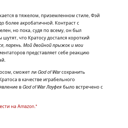
жается в тяжелом, приземленном стиле, Фэй
до более акробатичной. Контраст с
ен, но пока, судя по всему, он был
 шутят, что Кратосу достался короткий
се, парень. Мой двойной прыжок и мои
ментаторов представляет себе реакцию
эй.
осом, сможет ли
God of War
сохранить
ратоса в качестве играбельного
оявление в
God of War Лауфея
было встречено с
сти на Amazon.