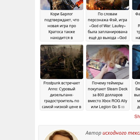
Кори Барлог
По словам
Фа
подтверждает, что
персонажа Фэй, игра
новая игра про
«God of War: Laufey»
R
Кратоса также
была запланирована
т
находится в
ещё до выхода «God
на
разработке
of War 2018»
27 July 2026
26 June
2026
Frostpunk встречает
Почему геймеры
On
Anno: Суровый
покупают Steam Deck
Sw
дизельпанк-
за 800 долларов
вы
градостроитель по
вместо Xbox ROG Ally
м
самой низкой цене в
или Legion Go S
д
03
Steam
с
03 June 2026
June 2026
Sh
Автор
исходного тек