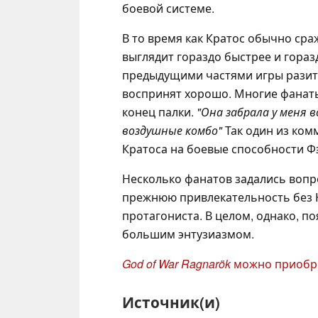
боевой системе.
В то время как Кратос обычно сра
выглядит гораздо быстрее и гораз
предыдущими частями игры разител
воспринят хорошо. Многие фанаты
конец палки.
"Она забрала у меня в
воздушные комбо"
Так один из ком
Кратоса на боевые способности Ф
Несколько фанатов задались вопр
прежнюю привлекательность без К
протагониста. В целом, однако, п
большим энтузиазмом.
God of War Ragnarök
можно приобре
Источник(и)