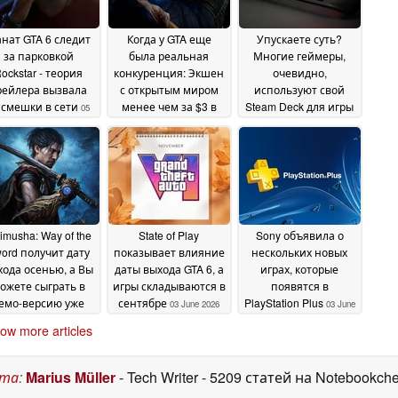
нат GTA 6 следит
Когда у GTA еще
Упускаете суть?
за парковкой
была реальная
Многие геймеры,
ockstar - теория
конкуренция: Экшен
очевидно,
рейлера вызвала
с открытым миром
используют свой
смешки в сети
менее чем за $3 в
Steam Deck для игры
05
Steam
только в одну игру
June 2026
04 June 2026
04
June 2026
imusha: Way of the
State of Play
Sony объявила о
ord получит дату
показывает влияние
нескольких новых
хода осенью, а Вы
даты выхода GTA 6, а
играх, которые
ожете сыграть в
игры складываются в
появятся в
емо-версию уже
сентябре
PlayStation Plus
03 June 2026
03 June
егодня
03 June 2026
2026
ow more articles
ста
:
Marius Müller
- Tech Writer
- 5209 статей на Notebookch