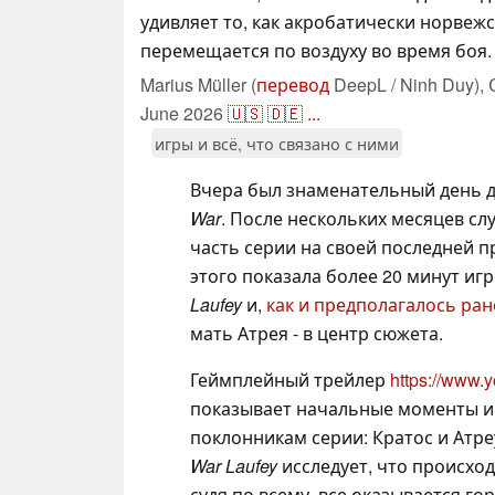
удивляет то, как акробатически норвеж
перемещается по воздуху во время боя.
Marius Müller (
перевод
DeepL / Ninh Duy),
June 2026
🇺🇸
🇩🇪
...
игры и всё, что связано с ними
Вчера был знаменательный день 
War
. После нескольких месяцев с
часть серии на своей последней пр
этого показала более 20 минут иг
Laufey
и,
как и предполагалось ран
мать Атрея - в центр сюжета.
Геймплейный трейлер
https://www
показывает начальные моменты иг
поклонникам серии: Кратос и Атр
War Laufey
исследует, что происход
судя по всему, все оказывается г