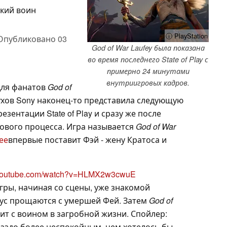
ский воин
ⓘ PlayStation
Опубликовано
03
God of War Laufey была показана
во время последнего State of Play с
примерно 24 минутами
внутриигровых кадров.
для фанатов
God of
лухов Sony наконец-то представила следующую
езентации State of Play и сразу же после
рового процесса. Игра называется
God of War
ее
впервые поставит Фэй - жену Кратоса и
.youtube.com/watch?v=HLMX2w3cwuE
ры, начиная со сцены, уже знакомой
еус прощаются с умершей Фей. Затем
God of
ит с воином в загробной жизни. Спойлер:
ораздо более неспокойным, чем хотелось бы