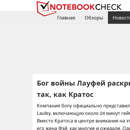
Главная
Обзоры
Новост
Бог войны Лауфей раскры
так, как Кратос
Компания Sony официально представила 
Laufey, включающую около 24 минут ге
Вместо Кратоса в центре внимания на э
его жена Фэй, как многие и ожидали. О