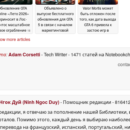
Обновление GTA
Объявлено о
Valor Mortis может
line «Лето 2026»
выпуске бесплатного
быть отложен после
приносит в Лос-
обновления для GTA
того, как дата выхода
нтос масштабное
5 в связи с началом
GTA 6 привела к
вое ограбление
маркетинговой
застою игр в
18
кампании GTA 6
сентябре
June 2026
18
11 June 2026
ow more articles
June 2026
ста
:
Adam Corsetti
- Tech Writer
- 1471 статей на Notebookc
conta
Нгок Дуй (Ninh Ngoc Duy)
- Помощник редакции
- 81641
едакции, я отвечаю за пополнение нашей Библиотеки, 
рталов. Помимо этого, каждый день я выбираю наиболе
перевода на французский, испанский, португальский, ни