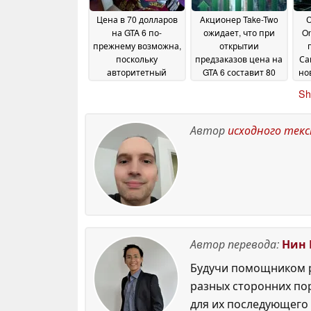
Цена в 70 долларов
Акционер Take-Two
на GTA 6 по-
ожидает, что при
On
прежнему возможна,
открытии
поскольку
предзаказов цена на
Са
авторитетный
GTA 6 составит 80
но
инсайдер опроверг
долларов, а также
Sh
информацию о
будет представлен
предзаказе за 80
трейлер № 3
20 June
долларов
22 June 2026
2026
Автор
исходного тек
Автор перевода:
Нин 
Будучи помощником р
разных сторонних по
для их последующего 