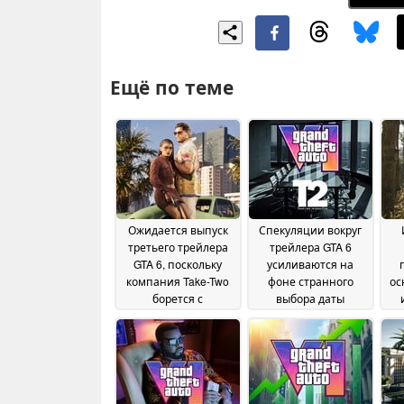
Ещё по теме
Ожидается выпуск
Спекуляции вокруг
третьего трейлера
трейлера GTA 6
GTA 6, поскольку
усиливаются на
компания Take-Two
фоне странного
ос
борется с
выбора даты
фальшивыми
проведения
ут
утечками,
августовской
сгенерированными
телеконференции
искусственным
по финансовым
интеллектом
результатам Take-
25 July
Two
2026
10 July 2026