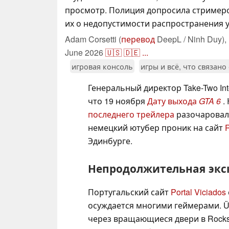
просмотр. Полиция допросила стример
их о недопустимости распространения у
Adam Corsetti (
перевод
DeepL / Ninh Duy),
June 2026
🇺🇸
🇩🇪
...
игровая консоль
игры и всё, что связано
Генеральный директор Take-Two Int
что 19 ноября
Дату выхода
GTA 6
.
последнего трейлера
разочаровал 
немецкий ютубер проник на сайт
Эдинбурге.
Непродолжительная экску
Португальский сайт
Portal Viciados
осуждается многими геймерами. Ü
через вращающиеся двери в Rockst