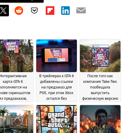
Интерактивная
В трейлерах к GTA 6
После того как
карта GTA 6
добавлены ссылки
компания Take-Two
пополняется на
на предзаказ для
пообещала
нове скриншотов
PS5, при этом Xbox
выпустить
из предзаказов,
остался без
физическую версию
ечек и трейлеров
внимания, а Microsoft
GTA 6, предзаказ без
оспаривает данные
диска вызвал
29 June 2026
о разрыве в
разочарование
25
продажах
29 June 2026
June 2026