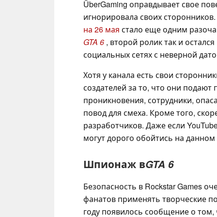
ÜberGaming оправдывает свое пове
игнорировала своих сторонников.
на 26 мая
стало еще одним разоч
GTA 6
, второй ролик так и остал
социальных сетях с неверной дато
Хотя у канала есть свои сторонник
создателей за то, что они подаю
проникновения, сотрудники, опаса
повод для смеха. Кроме того, скор
разработчиков. Даже если YouTuber
могут дорого обойтись на данном 
Шпионаж в
GTA 6
Безопасность в Rockstar Games оч
фанатов применять творческие под
году появилось сообщение о том,