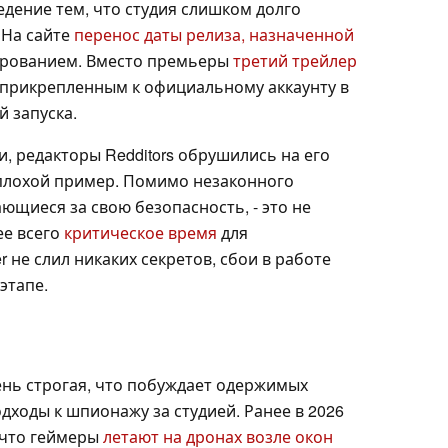
дение тем, что студия слишком долго
 На сайте
перенос даты релиза, назначенной
арованием. Вместо премьеры
третий трейлер
ся прикрепленным к официальному аккаунту в
й запуска.
и, редакторы Redditors обрушились на его
т плохой пример. Помимо незаконного
ющиеся за свою безопасность, - это не
ее всего
критическое время
для
 не слил никаких секретов, сбои в работе
этапе.
ень строгая, что побуждает одержимых
ходы к шпионажу за студией. Ранее в 2026
 что геймеры
летают на дронах возле окон