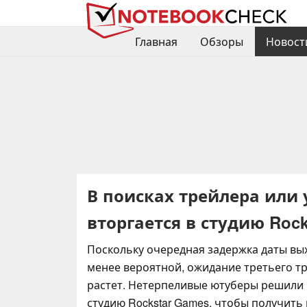
Главная
Обзоры
Новост
В поисках трейлера или 
вторгается в студию Rock
Поскольку очередная задержка даты вых
менее вероятной, ожидание третьего тр
растет. Нетерпеливые ютуберы решили 
студию Rockstar Games, чтобы получит