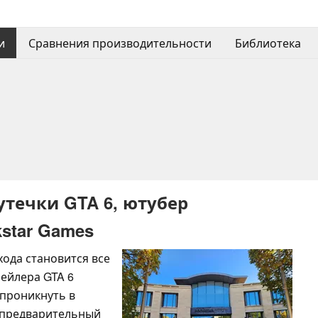
и
Сравнения производительности
Библиотека
утечки GTA 6, ютубер
star Games
ода становится все
ейлера GTA 6
проникнуть в
ь предварительный