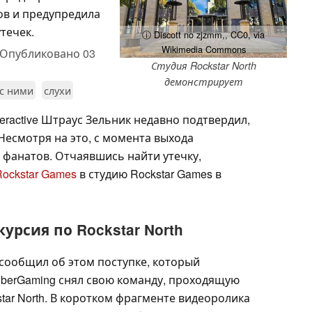
ов и предупредила
течек.
ⓘ Discott no zjzmm,, CC0, via
Wikimedia Commons
Опубликовано
03
Студия Rockstar North
демонстрирует
 с ними
слухи
eractive Штраус Зельник недавно подтвердил,
 Несмотря на это, с момента выхода
фанатов. Отчаявшись найти утечку,
Rockstar Games
в студию Rockstar Games в
рсия по Rockstar North
сообщил об этом поступке, который
berGaming снял свою команду, проходящую
ar North. В коротком фрагменте видеоролика