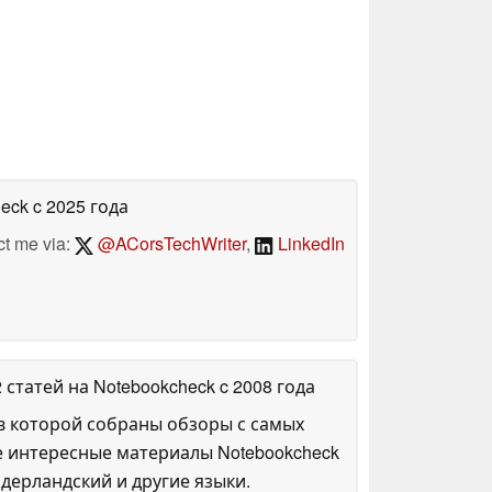
heck
c 2025 года
ct me via:
@ACorsTechWriter
,
LinkedIn
2 статей на Notebookcheck
c 2008 года
в которой собраны обзоры с самых
е интересные материалы Notebookcheck
дерландский и другие языки.