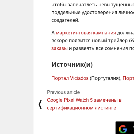
чтобы запечатлеть невыпущенные 
поддельные удостоверения личнос
создателей.
A
маркетинговая кампания
должна 
вскоре появится новый трейлер
G
заказы
и развеять все сомнения п
Источник(и)
Портал Viciados
(Португалия),
Порт
Previous article
Google Pixel Watch 5 замечены в
⟨
сертификационном листинге